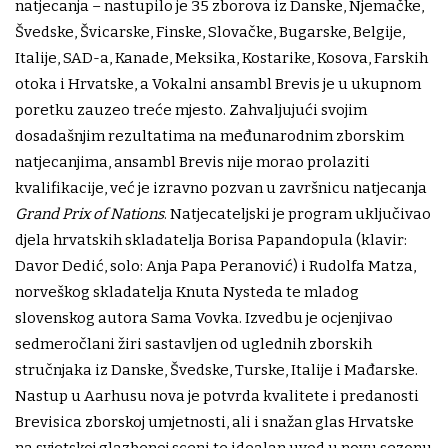
natjecanja – nastupilo je 35 zborova iz Danske, Njemačke,
Švedske, Švicarske, Finske, Slovačke, Bugarske, Belgije,
Italije, SAD-a, Kanade, Meksika, Kostarike, Kosova, Farskih
otoka i Hrvatske, a Vokalni ansambl Brevis je u ukupnom
poretku zauzeo treće mjesto. Zahvaljujući svojim
dosadašnjim rezultatima na međunarodnim zborskim
natjecanjima, ansambl Brevis nije morao prolaziti
kvalifikacije, već je izravno pozvan u završnicu natjecanja
Grand Prix of Nations
. Natjecateljski je program uključivao
djela hrvatskih skladatelja Borisa Papandopula (klavir:
Davor Dedić, solo: Anja Papa Peranović) i Rudolfa Matza,
norveškog skladatelja Knuta Nysteda te mladog
slovenskog autora Sama Vovka. Izvedbu je ocjenjivao
sedmeročlani žiri sastavljen od uglednih zborskih
stručnjaka iz Danske, Švedske, Turske, Italije i Mađarske.
Nastup u Aarhusu nova je potvrda kvalitete i predanosti
Brevisica zborskoj umjetnosti, ali i snažan glas Hrvatske