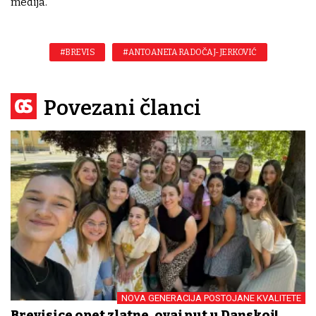
medija.
#BREVIS
#ANTOANETA RADOČAJ-JERKOVIĆ
Povezani članci
NOVA GENERACIJA POSTOJANE KVALITETE
Brevisice opet zlatne, ovaj put u Danskoj!