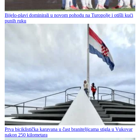
Bijelo-plavi dominirali u novom pohodu na Turopolje i otišli kući
punih ruku
Prva biciklistička karavana u čast braniteljicama stigla u Vukovar
nakon 250 kilometara