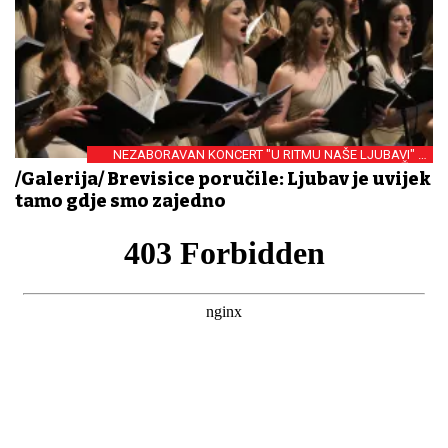
NEZABORAVAN KONCERT "U RITMU NAŠE LJUBAVI" U
KONCERTNOJ DVORANI FRANJE KREŽME
/Galerija/ Brevisice poručile: Ljubav je uvijek
tamo gdje smo zajedno