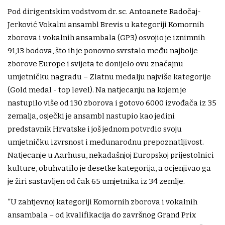
Pod dirigentskim vodstvom dr. sc. Antoanete Radočaj-
Jerković Vokalni ansambl Brevis u kategoriji Komornih
zborova i vokalnih ansambala (GP3) osvojio je iznimnih
91,13 bodova, što ih je ponovno svrstalo među najbolje
zborove Europe i svijeta te donijelo ovu značajnu
umjetničku nagradu – Zlatnu medalju najviše kategorije
(Gold medal - top level). Na natjecanju na kojem je
nastupilo više od 130 zborova i gotovo 6000 izvođača iz 35
zemalja, osječki je ansambl nastupio kao jedini
predstavnik Hrvatske i još jednom potvrdio svoju
umjetničku izvrsnost i međunarodnu prepoznatljivost.
Natjecanje u Aarhusu, nekadašnjoj Europskoj prijestolnici
kulture, obuhvatilo je desetke kategorija, a ocjenjivao ga
je žiri sastavljen od čak 65 umjetnika iz 34 zemlje.
“U zahtjevnoj kategoriji Komornih zborova i vokalnih
ansambala – od kvalifikacija do završnog Grand Prix