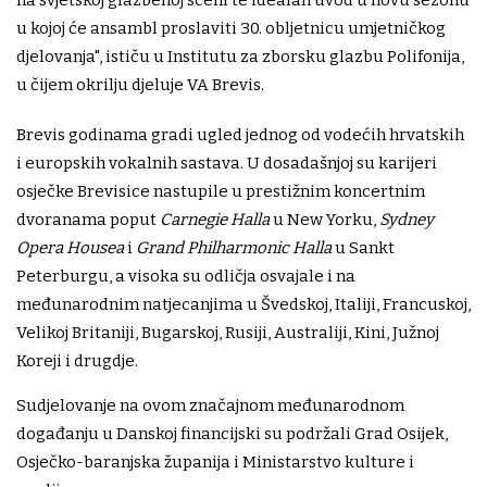
na svjetskoj glazbenoj sceni te idealan uvod u novu sezonu
u kojoj će ansambl proslaviti 30. obljetnicu umjetničkog
djelovanja", ističu u Institutu za zborsku glazbu Polifonija,
u čijem okrilju djeluje VA Brevis.
Brevis godinama gradi ugled jednog od vodećih hrvatskih
i europskih vokalnih sastava. U dosadašnjoj su karijeri
osječke Brevisice nastupile u prestižnim koncertnim
dvoranama poput
Carnegie Halla
u New Yorku,
Sydney
Opera Housea
i
Grand Philharmonic Halla
u Sankt
Peterburgu, a visoka su odličja osvajale i na
međunarodnim natjecanjima u Švedskoj, Italiji, Francuskoj,
Velikoj Britaniji, Bugarskoj, Rusiji, Australiji, Kini, Južnoj
Koreji i drugdje.
Sudjelovanje na ovom značajnom međunarodnom
događanju u Danskoj financijski su podržali Grad Osijek,
Osječko-baranjska županija i Ministarstvo kulture i