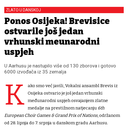
ZLATO U DANSKOJ
Ponos Osijeka! Brevisice
ostvarile još jedan
vrhunski međunarodni
uspjeh
U Aarhusu je nastupilo više od 130 zborova i gotovo
6000 izvođača iz 35 zemalja
K
ako smo već javili, Vokalni ansambl Brevis iz
Osijeka ostvario je još jedan vrhunski
međunarodni uspjeh osvajanjem zlatne
medalje na prestižnom natjecanju
6th
European Choir Games & Grand Prix of Nations
, održanom
od 28. lipnja do 7. srpnja u danskom gradu Aarhusu.