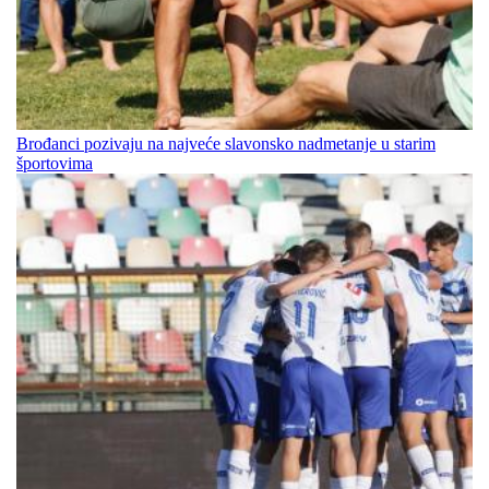
Brođanci pozivaju na najveće slavonsko nadmetanje u starim
športovima