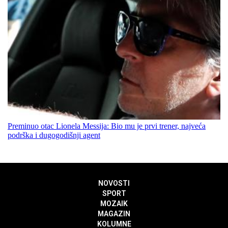
Preminuo otac Lionela Messija: Bio mu je prvi trener, najveća
podrška i dugogodišnji agent
NOVOSTI
SPORT
MOZAIK
MAGAZIN
KOLUMNE