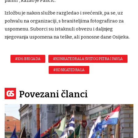
pamti", kazao je Pancić.
Izložbu je nakon službe razgledao i svećenik, pa se, uz
pohvalu na organizaciji, s braniteljima fotografirao za
uspomenu. Suborci su istaknuli obvezu i daljnjeg
njegovanja uspomena na teške, ali ponosne dane Osijeka.
#106. BRIGADA
#KONKATEDRALA SVETOG PETRA I PAVLA
#KONKATEDRALA
Povezani članci