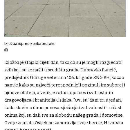
Izložba ispred konkatedrale
Izložba je stajala cijeli dan, tako da su je mogli razgledati
svih koji su se našli u središtu grada. Dubravko Pancić,
predsjednik Udruge veterana 106. brigade ZNG RH, kazao
nam je kako su najveći teret podnijeli poginuli im suborci i
njihove obitelji, a velik je ratni doprinos i svih ostalih
dragovoljaca i branitelja Osijeka. "Ovi su 'dani tri u jedan',
kada slavimo dane ponosa, sjećanja i zahvalnosti - u čast
onima koji su dali sve za slobodu našeg grada i domovine.
Ovo je znak da Osijek ne zaboravlja svoje heroje, Hrvatska