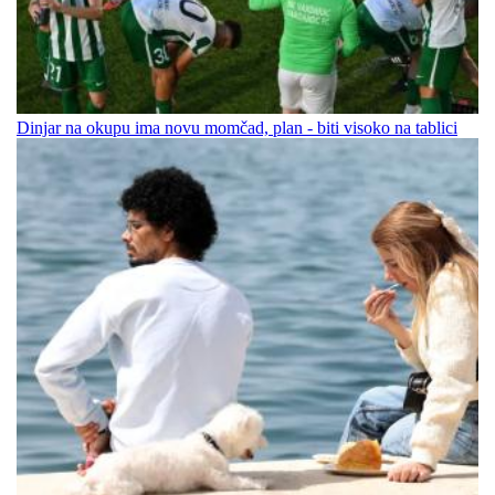
Dinjar na okupu ima novu momčad, plan - biti visoko na tablici