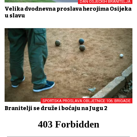
DAN OSJEČKIH BRANITELJA
Velika dvodnevna proslava herojima Osijeka
u slavu
SPORTSKA PROSLAVA OBLJETNICE 106. BRIGADE
Branitelji se druže i boćaju na Jugu 2