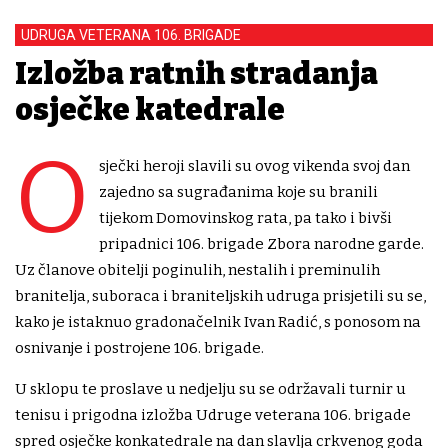
UDRUGA VETERANA 106. BRIGADE
Izložba ratnih stradanja
osječke katedrale
O
sječki heroji slavili su ovog vikenda svoj dan
zajedno sa sugrađanima koje su branili
tijekom Domovinskog rata, pa tako i bivši
pripadnici 106. brigade Zbora narodne garde.
Uz članove obitelji poginulih, nestalih i preminulih
branitelja, suboraca i braniteljskih udruga prisjetili su se,
kako je istaknuo gradonačelnik Ivan Radić, s ponosom na
osnivanje i postrojene 106. brigade.
U sklopu te proslave u nedjelju su se održavali turnir u
tenisu i prigodna izložba Udruge veterana 106. brigade
spred osječke konkatedrale na dan slavlja crkvenog goda