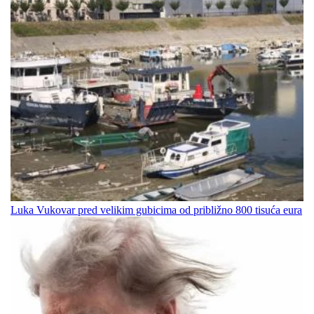
Luka Vukovar pred velikim gubicima od približno 800 tisuća eura