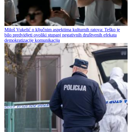
Miloš Vukelić o ključnim aspektima kulturnih ratova: Teško je
bilo predvidjeti ovoliki stupanj negativnih društvenih efekata
demokratizacije komunikacija