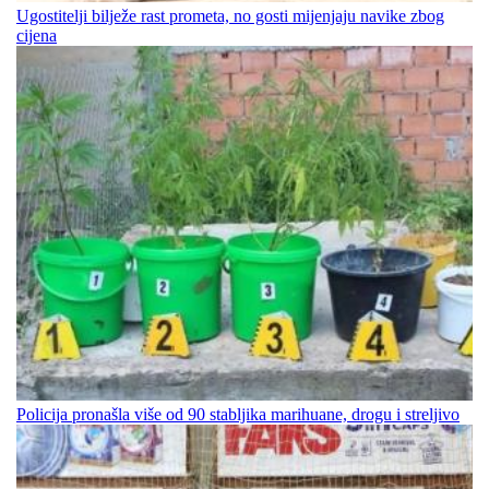
Ugostitelji bilježe rast prometa, no gosti mijenjaju navike zbog
cijena
Policija pronašla više od 90 stabljika marihuane, drogu i streljivo