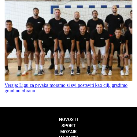
Veraja: Ligu za prvaka moramo si svi postaviti kao cilj, gradimo
granitnu obranu
NOVOSTI
SPORT
MOZAIK