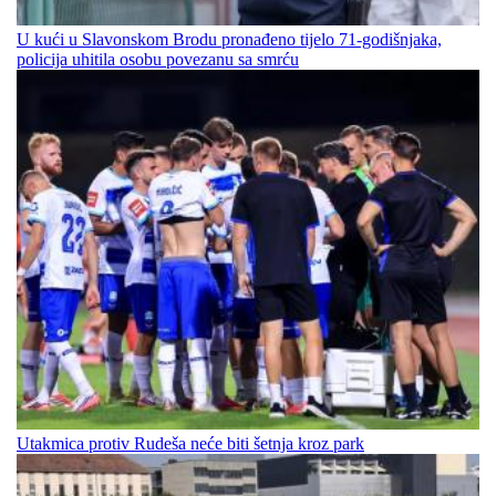
U kući u Slavonskom Brodu pronađeno tijelo 71-godišnjaka,
policija uhitila osobu povezanu sa smrću
Utakmica protiv Rudeša neće biti šetnja kroz park