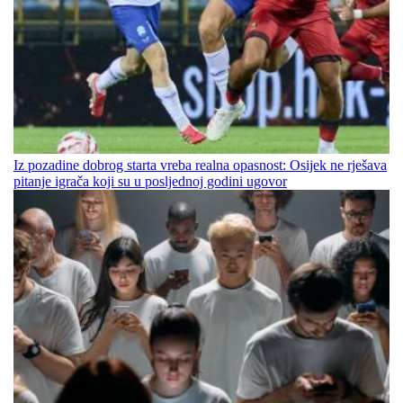
Iz pozadine dobrog starta vreba realna opasnost: Osijek ne rješava
pitanje igrača koji su u posljednoj godini ugovor