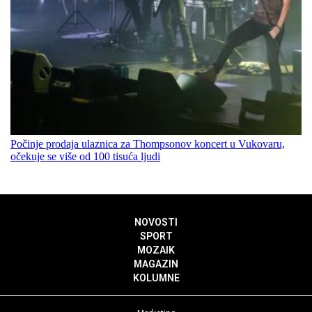
Počinje prodaja ulaznica za Thompsonov koncert u Vukovaru,
očekuje se više od 100 tisuća ljudi
NOVOSTI
SPORT
MOZAIK
MAGAZIN
KOLUMNE