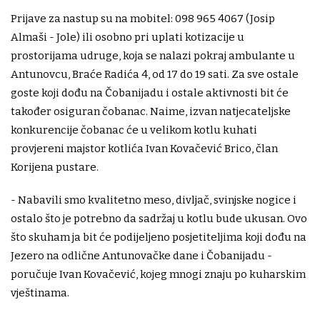
Prijave za nastup su na mobitel: 098 965 4067 (Josip
Almaši - Jole) ili osobno pri uplati kotizacije u
prostorijama udruge, koja se nalazi pokraj ambulante u
Antunovcu, Braće Radića 4, od 17 do 19 sati. Za sve ostale
goste koji dođu na Čobanijadu i ostale aktivnosti bit će
također osiguran čobanac. Naime, izvan natjecateljske
konkurencije čobanac će u velikom kotlu kuhati
provjereni majstor kotlića Ivan Kovačević Brico, član
Korijena pustare.
- Nabavili smo kvalitetno meso, divljač, svinjske nogice i
ostalo što je potrebno da sadržaj u kotlu bude ukusan. Ovo
što skuham ja bit će podijeljeno posjetiteljima koji dođu na
Jezero na odlične Antunovačke dane i Čobanijadu -
poručuje Ivan Kovačević, kojeg mnogi znaju po kuharskim
vještinama.