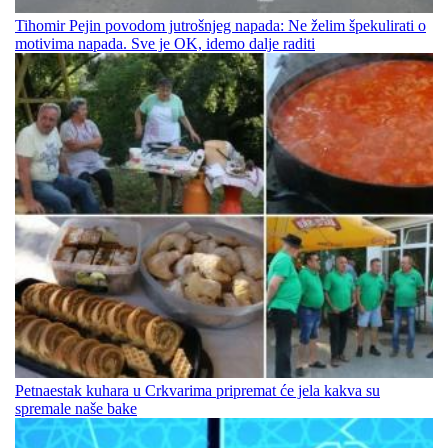
Tihomir Pejin povodom jutrošnjeg napada: Ne želim špekulirati o
motivima napada. Sve je OK, idemo dalje raditi
Petnaestak kuhara u Crkvarima pripremat će jela kakva su
spremale naše bake