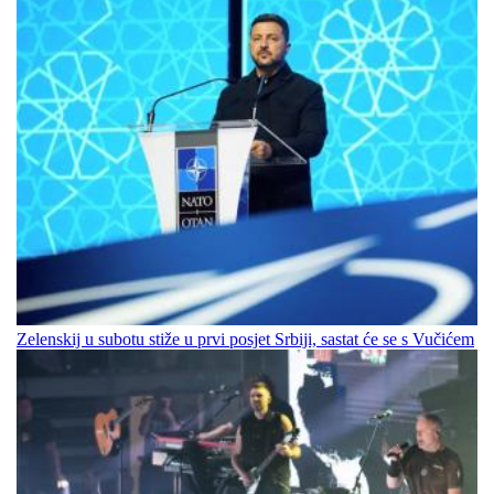
Zelenskij u subotu stiže u prvi posjet Srbiji, sastat će se s Vučićem