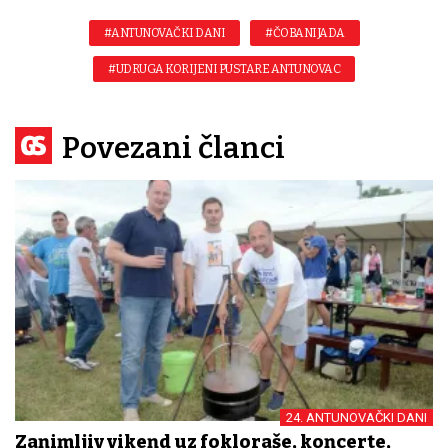
#ANTUNOVAČKI DANI
#ČOBANIJADA
#UDRUGA KORIJENI PUSTARE ANTUNOVAC
Povezani članci
24. ANTUNOVAČKI DANI
Zanimljiv vikend uz fokloraše, koncerte,