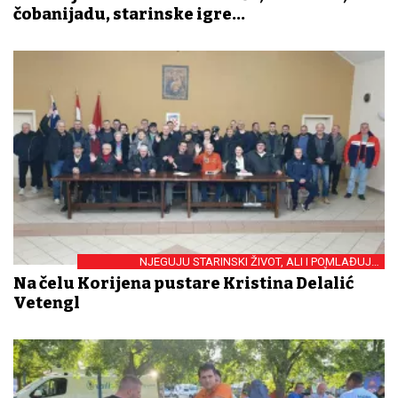
čobanijadu, starinske igre...
NJEGUJU STARINSKI ŽIVOT, ALI I POMLAĐUJU
ČLANSTVO
Na čelu Korijena pustare Kristina Delalić
Vetengl