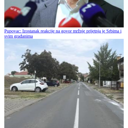
Pupovac: Izostanak reakcije na govor mržnje prijetnja je Srbima i
svim građanima