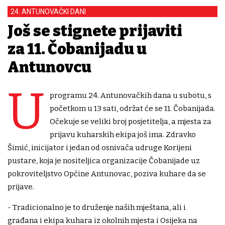
24. ANTUNOVAČKI DANI
Još se stignete prijaviti
za 11. Čobanijadu u
Antunovcu
U
programu 24. Antunovačkih dana u subotu, s
početkom u 13 sati, održat će se 11. Čobanijada.
Očekuje se veliki broj posjetitelja, a mjesta za
prijavu kuharskih ekipa još ima. Zdravko
Šimić, inicijator i jedan od osnivača udruge Korijeni
pustare, koja je nositeljica organizacije Čobanijade uz
pokroviteljstvo Općine Antunovac, poziva kuhare da se
prijave.
- Tradicionalno je to druženje naših mještana, ali i
građana i ekipa kuhara iz okolnih mjesta i Osijeka na