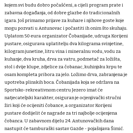
kojem svi budu dobro počašćeni, a cijeli program prate i
zabavna događanja, od dobre glazbe do tradicionalnih
igara. Još primamo prijave za kuhare i njihove goste koje
mogu pozvati u Antunovac i počastiti ih onim što skuhaju.
Uplatom 50 eura organizator Čobanijade, udruga Korijeni
pustare, osigurava uplatitelju dva kilograma svinjetine,
kilogram junetine, litru vina i mineralnu vodu, vodu za
kuhanje, dva kruha, drva za vatru, podmetač za ložišta,
stol i dvije klupe, zdjelice za čobanac, kuhinjsku krpu te
osam kompleta pribora za jelo. Ložimo drva, zabranjena je
upotreba plinskih boca. Čobanijada koja se održava na
Sportsko-rekreativnom centru Jezero imat će
natjecateljski karakter, osiguran je ocjenjivački stručni
žiri koji će ocijeniti čobance, a organizator Korijeni
pustare dodijelit će nagrade za tri najbolje ocijenjena
čobanca. U zabavnom dijelu 24. Antunovačkih dana
nastupit će tamburaški sastav Gazde - pojašnjava Šimić.