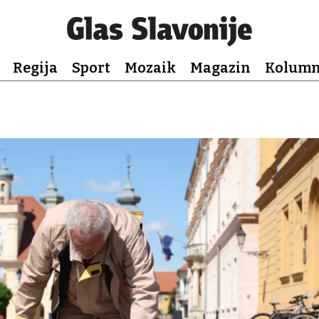
Regija
Sport
Mozaik
Magazin
Kolum