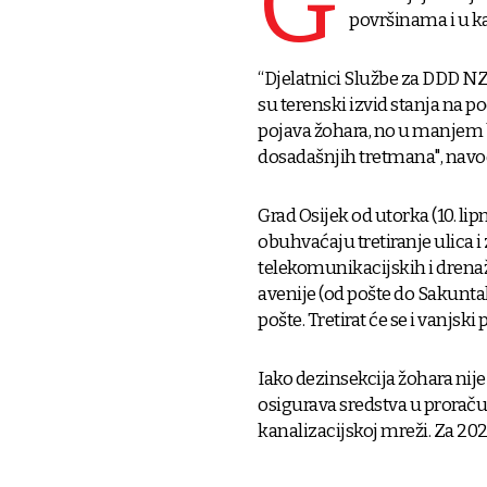
G
površinama i u ka
“Djelatnici Službe za DDD NZJ
su terenski izvid stanja na p
pojava žohara, no u manjem 
dosadašnjih tretmana", navod
Grad Osijek od utorka (10. lip
obuhvaćaju tretiranje ulica i
telekomunikacijskih i drena
avenije (od pošte do Sakuntal
pošte. Tretirat će se i vanjsk
Iako dezinsekcija žohara nij
osigurava sredstva u prorač
kanalizacijskoj mreži. Za 202