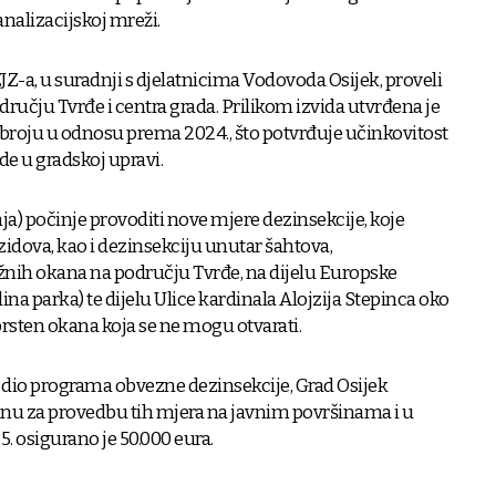
nalizacijskoj mreži.
Z-a, u suradnji s djelatnicima Vodovoda Osijek, proveli
odručju Tvrđe i centra grada. Prilikom izvida utvrđena je
broju u odnosu prema 2024., što potvrđuje učinkovitost
e u gradskoj upravi.
nja) počinje provoditi nove mjere dezinsekcije, koje
 zidova, kao i dezinsekciju unutar šahtova,
žnih okana na području Tvrđe, na dijelu Europske
ina parka) te dijelu Ulice kardinala Alojzija Stepinca oko
i prsten okana koja se ne mogu otvarati.
e dio programa obvezne dezinsekcije, Grad Osijek
unu za provedbu tih mjera na javnim površinama i u
5. osigurano je 50.000 eura.