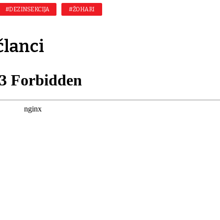
#DEZINSEKCIJA
#ŽOHARI
članci