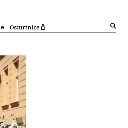
ne
Osmrtnice