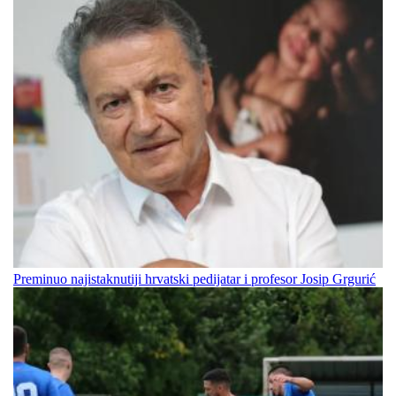
Preminuo najistaknutiji hrvatski pedijatar i profesor Josip Grgurić