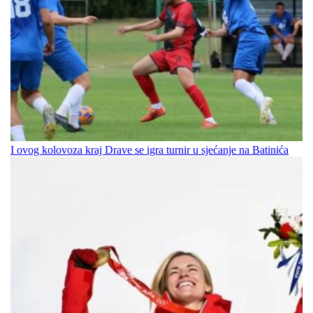
I ovog kolovoza kraj Drave se igra turnir u sjećanje na Batinića