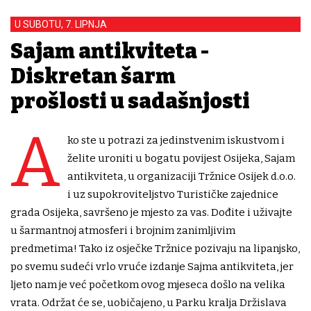
U SUBOTU, 7. LIPNJA
Sajam antikviteta -
Diskretan šarm
prošlosti u sadašnjosti
A
ko ste u potrazi za jedinstvenim iskustvom i
želite uroniti u bogatu povijest Osijeka, Sajam
antikviteta, u organizaciji Tržnice Osijek d.o.o.
i uz supokroviteljstvo Turističke zajednice
grada Osijeka, savršeno je mjesto za vas. Dođite i uživajte
u šarmantnoj atmosferi i brojnim zanimljivim
predmetima! Tako iz osječke Tržnice pozivaju na lipanjsko,
po svemu sudeći vrlo vruće izdanje Sajma antikviteta, jer
ljeto nam je već početkom ovog mjeseca došlo na velika
vrata. Održat će se, uobičajeno, u Parku kralja Držislava