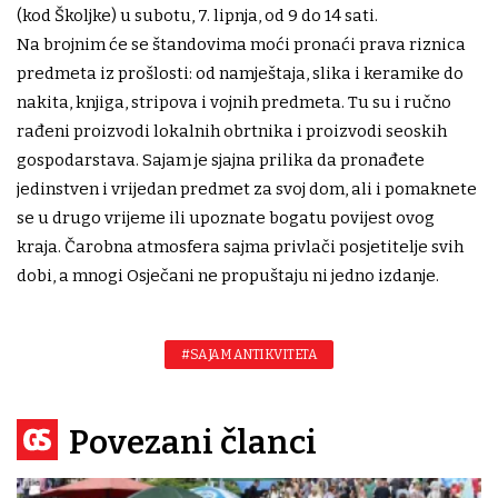
(kod Školjke) u subotu, 7. lipnja, od 9 do 14 sati.
Na brojnim će se štandovima moći pronaći prava riznica
predmeta iz prošlosti: od namještaja, slika i keramike do
nakita, knjiga, stripova i vojnih predmeta. Tu su i ručno
rađeni proizvodi lokalnih obrtnika i proizvodi seoskih
gospodarstava. Sajam je sjajna prilika da pronađete
jedinstven i vrijedan predmet za svoj dom, ali i pomaknete
se u drugo vrijeme ili upoznate bogatu povijest ovog
kraja. Čarobna atmosfera sajma privlači posjetitelje svih
dobi, a mnogi Osječani ne propuštaju ni jedno izdanje.
#SAJAM ANTIKVITETA
Povezani članci