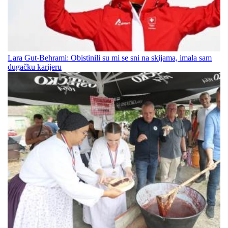
Lara Gut-Behrami: Obistinili su mi se sni na skijama, imala sam
dugačku karijeru