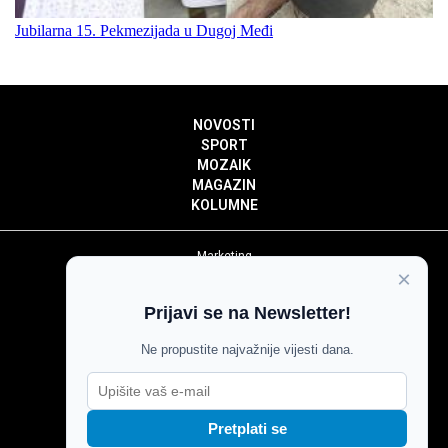
Jubilarna 15. Pekmezijada u Dugoj Međi
NOVOSTI
SPORT
MOZAIK
MAGAZIN
KOLUMNE
Marketing
×
Politika privatnosti
Politika kolačića
Prijavi se na Newsletter!
Impressum
Pravila prenošenja sadržaja
Ne propustite najvažnije vijesti dana.
Pravila komentiranja
Agroglas
Pretplati se