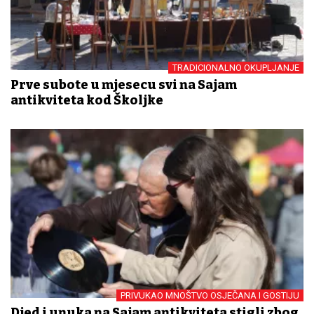
TRADICIONALNO OKUPLJANJE
Prve subote u mjesecu svi na Sajam
antikviteta kod Školjke
PRIVUKAO MNOŠTVO OSJEČANA I GOSTIJU
Djed i unuka na Sajam antikviteta stigli zbog