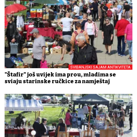
SVIBANJSKI SAJAM ANTIKVITETA
"Štafir" još uvijek ima prođu, mladima se
sviđaju starinske ručkice za namještaj