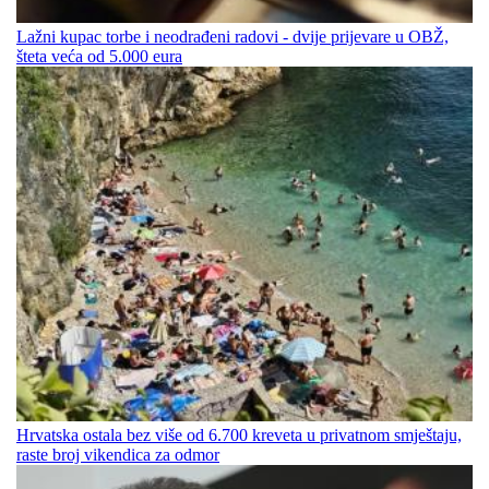
Lažni kupac torbe i neodrađeni radovi - dvije prijevare u OBŽ,
šteta veća od 5.000 eura
Hrvatska ostala bez više od 6.700 kreveta u privatnom smještaju,
raste broj vikendica za odmor