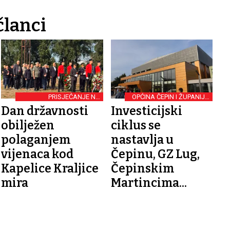
članci
PRISJEĆANJE NA
OPĆINA ČEPIN I ŽUPANIJA
POGINULE
O PROVEDBI PROJEKATA
Dan državnosti
Investicijski
obilježen
ciklus se
polaganjem
nastavlja u
vijenaca kod
Čepinu, GZ Lug,
Kapelice Kraljice
Čepinskim
mira
Martincima...