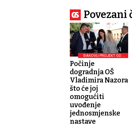
Povezani 
ĐAKOVU PROJEKT OD 12
MILIJUNA €
Počinje
dogradnja OŠ
Vladimira Nazora
što će joj
omogućiti
uvođenje
jednosmjenske
nastave