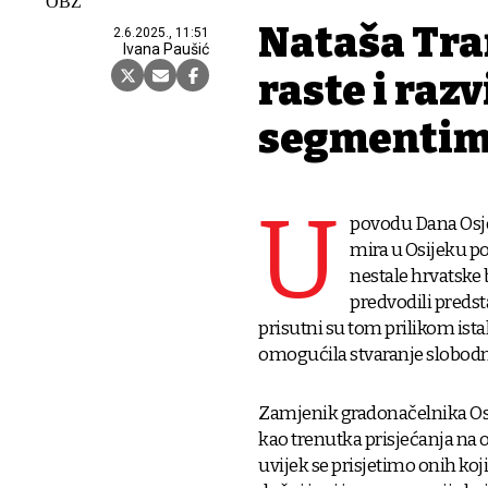
OBŽ
Nataša Tra
2.6.2025., 11:51
Ivana Paušić
raste i razv
segmenti
U
povodu Dana Osječ
mira u Osijeku po
nestale hrvatske 
predvodili predst
prisutni su tom prilikom ist
omogućila stvaranje slobodn
Zamjenik gradonačelnika Osi
kao trenutka prisjećanja na o
uvijek se prisjetimo onih koj