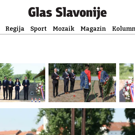
Regija
Sport
Mozaik
Magazin
Kolum