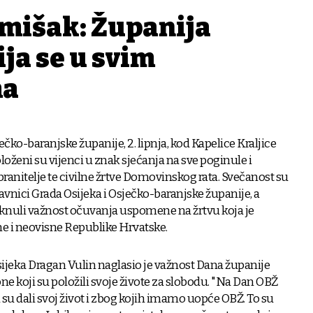
mišak: Županija
ija se u svim
ma
ko-baranjske županije, 2. lipnja, kod Kapelice Kraljice
loženi su vijenci u znak sjećanja na sve poginule i
branitelje te civilne žrtve Domovinskog rata. Svečanost su
avnici Grada Osijeka i Osječko-baranjske županije, a
aknuli važnost očuvanja uspomene na žrtvu koja je
e i neovisne Republike Hrvatske.
jeka Dragan Vulin naglasio je važnost Dana županije
ne koji su položili svoje živote za slobodu. "Na Dan OBŽ
i su dali svoj život i zbog kojih imamo uopće OBŽ. To su