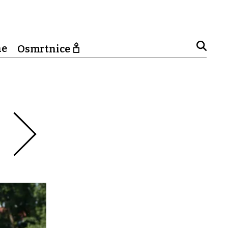
ne
Osmrtnice