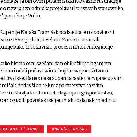
oje dolaze. Ja bih ovim putem istaknuo važnost suradnje
o razvijali zajedničke projekte u korist svih stanovnika.
, poručio je Vulin.
upanije Nataša Tramišak podsjetila je na povijesni
 su se 1997. godine u Belom Manastiru sastali
panije kako bi se završio proces mirne reintegracije.
kako bismo ovaj svečani dan obilježili polaganjem
e mira i odali počast svima koji su svojom žrtvom
e Hrvatske. Danas naša županija raste i razvija se u svim
amišak, dodavši da se kroz partnerstvo sa svim
ve nastavlja kontinuitet ulaganja u gospodarstvo,
e omogućiti povratak iseljenih, ali i ostanak mladih u
O-BARANJSKE ŽUPANIJE
#NATAŠA TRAMIŠAK