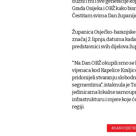
dužni i mi i sve generacije k
Grada Osijeka i OBŽ kako bism
Čestitam svima Dan županije"
Županica Osječko-baranjske ž
značaj 2. lipnja, datuma kada
predstavnici svih dijelova žu
"Na Dan OBŽ okupili smo se 
vijenaca kod Kapelice Kraljic
pridonijeli stvaranju slobodn
segmentima", istaknula je Tr
jedinicama lokalne samoupra
infrastrukturu i mjere koje ć
regiji.
#DAN OSJEČK