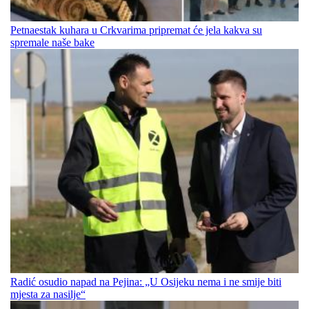
Petnaestak kuhara u Crkvarima pripremat će jela kakva su
spremale naše bake
Radić osudio napad na Pejina: „U Osijeku nema i ne smije biti
mjesta za nasilje“