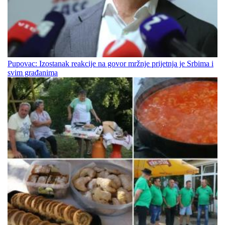
Pupovac: Izostanak reakcije na govor mržnje prijetnja je Srbima i
svim građanima