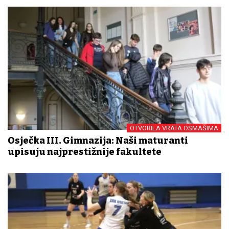
OTVORILA VRATA OSMAŠIMA
Osječka III. Gimnazija: Naši maturanti
upisuju najprestižnije fakultete