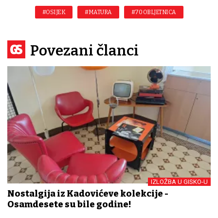
#OSIJEK
#MATURA
#70 OBLJETNICA
Povezani članci
IZLOŽBA U GISKO-U
Nostalgija iz Kadovićeve kolekcije -
Osamdesete su bile godine!