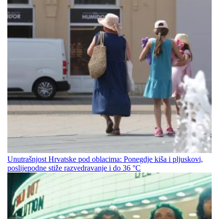
Unutrašnjost Hrvatske pod oblacima: Ponegdje kiša i pljuskovi,
poslijepodne stiže razvedravanje i do 36 °C