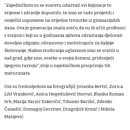
“Zajedničkom su se susretu odazvali svi kojima je to
vrijeme i zdravlje dopustilo, te smo se rado prisjetili i
osvježili uspomene na vrijedne trenutke iz gimnazijskih
dana. Ova je generacija imala sreću da su ih učili profesori
s vizijom i koji su u godinama njihova odrastanja djelovali
dovoljno odgojno, obrazovno i motivirajuće za daljnje
školovanje, Nakon studiranja uglavnom smo se vratili u
naš grad, gdje smo, svatko u svojoj domeni, pridonijeli
njegovu razvoju", stoji u zajedničkom priopćenju tih
maturanata.
Oni su (redosljedom na fotografiji): Jovanka Bertić, Zorica
Libl Vranković, Anica Hegedušević Horvat, Blanka Ruman
Srb, Marija Varzić Eskeričić, Tihomir Barišić, Zdenko
Čanadić, Domagoj Gerstner, Dragoljub Krmić i Nikola
Matijević.