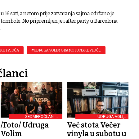
 u 16 sati, a netom prije zatvaranja sajma održano je
tombole. No pripremljen je i after party, u Barcelona
.
KIH PLOČA
#UDRUGA VOLIM GRAMOFONSKE PLOČE
članci
SEDMEROČLANI DJ
UDRUGA VOLIM
KOLEKTIV
GRAMOFONSKE PLOČE
/Foto/ Udruga
Već stota Večer
Volim
vinyla u subotu u