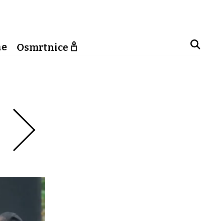
ne
Osmrtnice