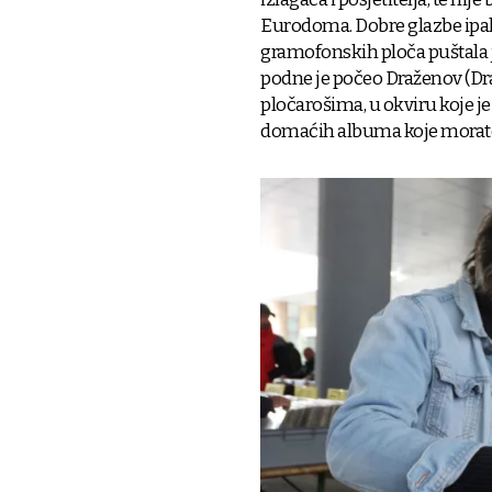
Eurodoma. Dobre glazbe ipak 
gramofonskih ploča puštala j
podne je počeo Draženov (Dragu
pločarošima, u okviru koje je
domaćih albuma koje morate 