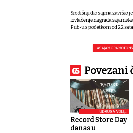
Središnji dio sajma završio je
izvlačenje nagrada sajamske 
Pub-u s početkom od 22 sata
#SAJAM GRAMOFONS
Povezani 
UDRUGA VOLIM
GRAMOFONSKE PLOČE
Record Store Day
danas u