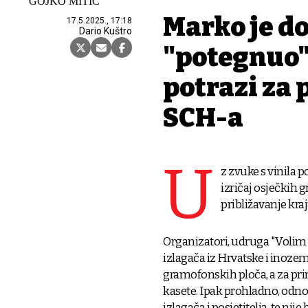
GOJKO MITIĆ
Marko je do
17.5.2025., 17:18
Dario Kuštro
"potegnuo" 
potrazi za
SCH-a
U
z zvuke s vinila 
izričaj osječkih g
približavanje kr
Organizatori, udruga "Volim 
izlagača iz Hrvatske i inoze
gramofonskih ploča, a za prim
kasete. Ipak prohladno, odnos
izlagača i posjetitelja, te nij