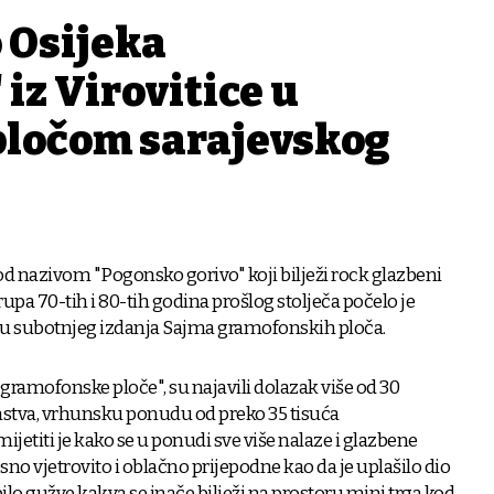
 Osijeka
iz Virovitice u
 pločom sarajevskog
pod nazivom "Pogonsko gorivo" koji bilježi rock glazbeni
rupa 70-tih i 80-tih godina prošlog stolječa počelo je
aju subotnjeg izdanja Sajma gramofonskih ploča.
gramofonske ploče", su najavili dolazak više od 30
mstva, vrhunsku ponudu od preko 35 tisuća
ijetiti je kako se u ponudi sve više nalaze i glazbene
no vjetrovito i oblačno prijepodne kao da je uplašilo dio
e bilo gužve kakva se inače bilježi na prostoru mini trga kod