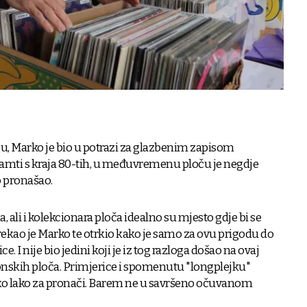
gu, Marko je bio u potrazi za glazbenim zapisom
pamti s kraja 80-tih, u međuvremenu ploču je negdje
o pronašao.
, ali i kolekcionara ploča idealno su mjesto gdje bi se
rekao je Marko te otrkio kako je samo za ovu prigodu do
e. I nije bio jedini koji je iz tog razloga došao na ovaj
skih ploča. Primjerice i spomenutu "longplejku"
ako lako za pronači. Barem ne u savršeno očuvanom