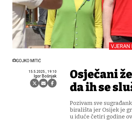
VJERAN 
GOJKO MITIĆ
Osječani ž
15.5.2025., 19:10
Igor Bošnjak
da ih se slu
Pozivam sve sugrađanke
birališta jer Osijek je 
u iduće četiri godine o