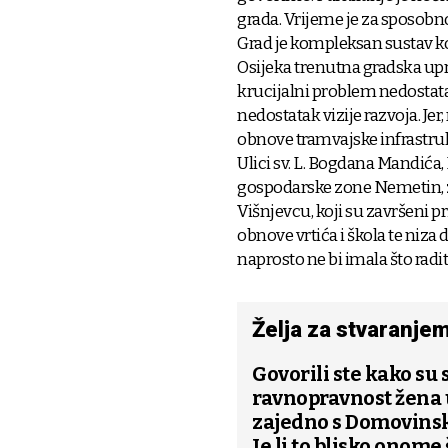
grada. Vrijeme je za sposob
Grad je kompleksan sustav koj
Osijeka trenutna gradska upr
krucijalni problem nedostata
nedostatak vizije razvoja. Jer
obnove tramvajske infrastruk
Ulici sv. L. Bogdana Mandića, 
gospodarske zone Nemetin, z
Višnjevcu, koji su završeni 
obnove vrtića i škola te niza
naprosto ne bi imala što radit
Želja za stvaranjem
Govorili ste kako su 
ravnopravnost žena u
zajedno s Domovinsk
Je li to blisko onome