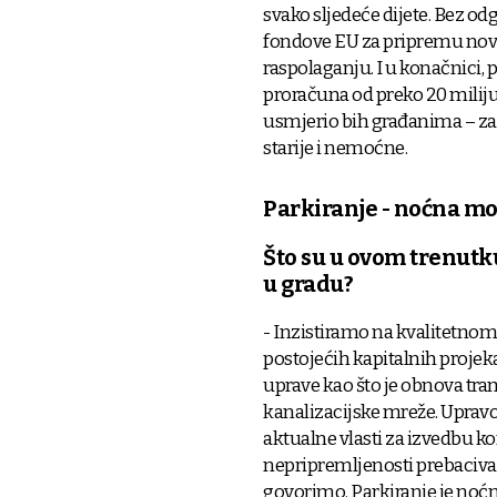
svako sljedeće dijete. Bez odg
fondove EU za pripremu novi
raspolaganju. I u konačnici,
proračuna od preko 20 miliju
usmjerio bih građanima – za 
starije i nemoćne.
Parkiranje - noćna m
Što su u ovom trenutk
u gradu?
- Inzistiramo na kvalitetn
postojećih kapitalnih projeka
uprave kao što je obnova tra
kanalizacijske mreže. Upravo
aktualne vlasti za izvedbu k
nepripremljenosti prebaciva
govorimo. Parkiranje je noćn