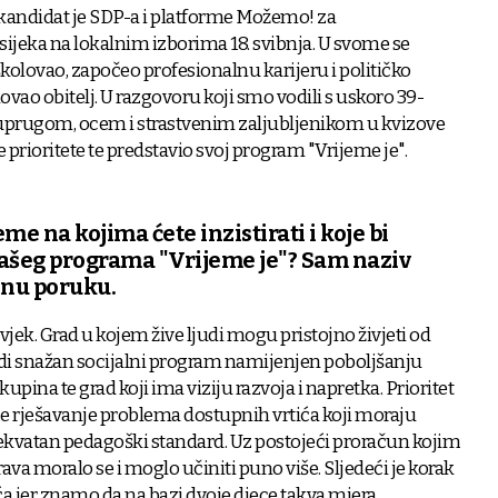
 kandidat je SDP-a i platforme Možemo! za
ijeka na lokalnim izborima 18. svibnja. U svome se
olovao, započeo profesionalnu karijeru i političko
ovao obitelj. U razgovoru koji smo vodili s uskoro 39-
uprugom, ocem i strastvenim zaljubljenikom u kvizove
ke prioritete te predstavio svoj program "Vrijeme je".
eme na kojima ćete inzistirati i koje bi
 vašeg programa "Vrijeme je"? Sam naziv
nu poruku.
jek. Grad u kojem žive ljudi mogu pristojno živjeti od
udi snažan socijalni program namijenjen poboljšanju
kupina te grad koji ima viziju razvoja i napretka. Prioritet
e rješavanje problema dostupnih vrtića koji moraju
dekvatan pedagoški standard. Uz postojeći proračun kojim
ava moralo se i moglo učiniti puno više. Sljedeći je korak
ća jer znamo da na bazi dvoje djece takva mjera