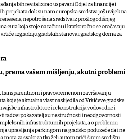
ađanja bih revitalizirao uspavani Odjel za financije i
h projekata dok su nam europska sredstva još uvijek na
 prenesena, nepotrošena sredstva iz prošlogodišnjeg
na eura koja stoje na računu i kratkoročno se oročavaju
vrtiće, izgradnju gradskih stanova i gradskog doma za
ora
u, prema vašem mišljenju, akutni problemi
om, transparentnom i pravovremenom završavanju
ta koje je aktualna vlast naslijedila od Vrkićeve gradske
mvajske infrastrukture i rekonstrukcija vodovodne i
 ti radovi pokazatelj su nestručnosti i neodgovornosti
ompleksnih infrastrukturnih projekata, a o problemu
nja upravljanja parkingom na gradsko poduzeće da i ne
a mora za svakoga tko želi autom prići širem središtu