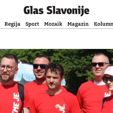
Regija
Sport
Mozaik
Magazin
Kolum