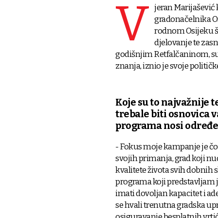
V
jeran Marijašević
gradonačelnika Os
rodnom Osijeku šk
djelovanje te zasn
godišnjim Retfalčaninom, s
znanja, iznio je svoje politič
Koje su to najvažnije t
trebale biti osnovica
programa nosi određe
- Fokus moje kampanje je čov
svojih primanja, grad koji n
kvalitete života svih dobnih s
programa koji predstavljam j
imati dovoljan kapacitet i a
se hvali trenutna gradska upr
osiguravanje besplatnih vrti