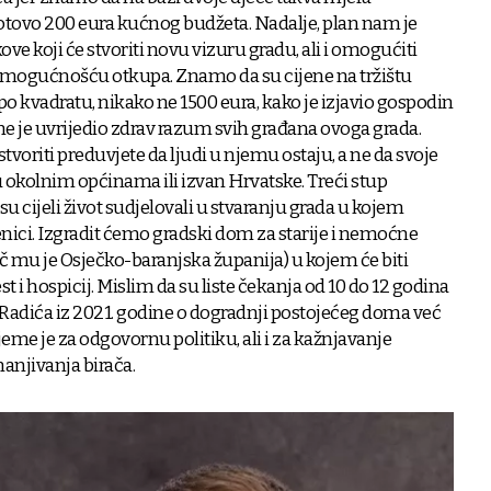
otovo 200 eura kućnog budžeta. Nadalje, plan nam je
ve koji će stvoriti novu vizuru gradu, ali i omogućiti
 mogućnošću otkupa. Znamo da su cijene na tržištu
 po kvadratu, nikako ne 1500 eura, kako je izjavio gospodin
čime je uvrijedio zdrav razum svih građana ovoga grada.
voriti preduvjete da ljudi u njemu ostaju, a ne da svoje
 okolnim općinama ili izvan Hrvatske. Treći stup
su cijeli život sudjelovali u stvaranju grada u kojem
enici. Izgradit ćemo gradski dom za starije i nemoćne
ač mu je Osječko-baranjska županija) u kojem će biti
 i hospicij. Mislim da su liste čekanja od 10 do 12 godina
Radića iz 2021. godine o dogradnji postojećeg doma već
eme je za odgovornu politiku, ali i za kažnjavanje
anjivanja birača.