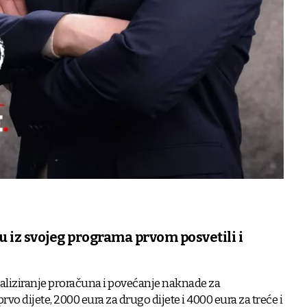
u iz svojeg programa prvom posvetili i
analiziranje proračuna i povećanje naknade za
vo dijete, 2000 eura za drugo dijete i 4000 eura za treće i