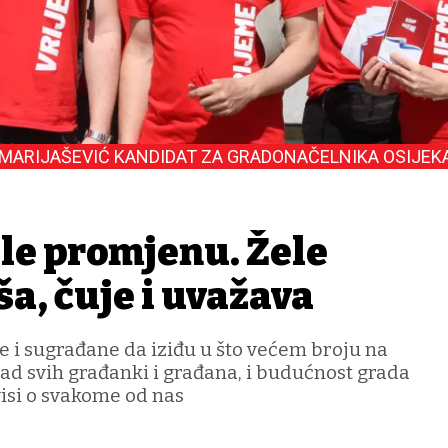
MARIJAŠEVIĆ KANDIDAT ZA GRADONAČELNIKA OSIJEK
ele promjenu. Žele
ša, čuje i uvažava
 i sugrađane da iziđu u što većem broju na
grad svih građanki i građana, i budućnost grada
visi o svakome od nas