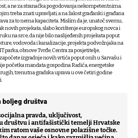
nost, a ne za stranačka pogodovanja nekompetentnima.
im treba znati upravljati, a na žalost građanki i građana
ava za to nema kapaciteta. Mislim da je, unatoč svemu,
k novih projekata, slabo korištenje europskog novca i
, ruku na srce, da nije bilo naslijeđenih projekata poput
ture, vodovoda i kanalizacije, projekta podvožnjaka na
IT parka, obnove Tvrđe, Centra za posjetitelje,
apočete izgradnje novih vrtića poput onih u Sarvašu i
prije početka mandata gospodina Radića, energetske
 drugih, trenutna gradska uprava u ove četiri godine
i.
 boljeg društva
socijalna pravda, uključivost,
 društvu i antifašistički temelji Hrvatske
im ratom vaše osnovne polazišne točke.
 što danas osjeća i kako razmišlja većina