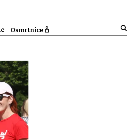
ne
Osmrtnice