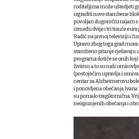
roditeljima može uštedjeti g
izgraditi nove stambene bloko
povoljan dugoročni najam s
između dvije i tri tisuće eura
Radić na javnoj televiziji i 
Upravo zbog toga grad mora st
stambeno pitanje rješavaju u
programa dotiče se onih koji 
živimo, a to su naši umirovlj
(postojećim upravlja i osniv
centar za Alzheimerovu bolest
i ponovljena obećanja Ivana 
su pomalo tragikomična. Vrij
neispunjenih obećanja i obm