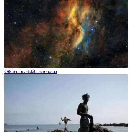
Otkriće hrvatskih astronoma