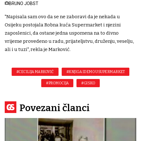
BRUNO JOBST
"Napisala sam ovo da se ne zaboravi da je nekada u
Osijeku postojala Robna kuća Supermarket i njezini
zaposlenici, da ostane jedna uspomena na to divno
vrijeme provedeno u radu, prijateljstvu, druženju, veselju,
ali i u tuzi", rekla je Marković.
#CECILIJA MARKOVIĆ
#KNJIGA IDEMO U SUPERMARKET
#PROMOCIJA
#GISKO
Povezani članci