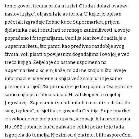
tome govori i jedna priča u knjizi. Otuda i dolazi ovakav
naslov knjige", objasnila je autorica. U knjizi je opisan
početak izgradnje Robne kuće Supermarket, prijem
djelatnika, rad i rezultati te mnoge zanimljivosti, a sve je
popraćeno i fotografijama. Cecilija Marković radila je u
Supermarketu, što pamti kao predivno razdoblje svog
života. Voli pisati o povijesnim događajima i ovo joj je već
treća knjiga. Željela je da ostane uspomena na
Supermarket o kojem, kaže, mladi ne znaju ništa. Sve je
informacije navedene u knjizi već znala pa ih je samo
pretočila u riječi."Supermarket je bio pojam u Osijeku i ne
samo najljepša robna kuća u Hrvatskoj, već i u cijeloj
Jugoslaviji. Zaposlenici su bili mladi i morali su držati do
svog izgleda", prisjetila se gospođa Cecilija. Supermarket
je svakodnevno bio pun kupaca, a roba je bila prvoklasna.
No 1982. robnu je kuću zahvatio veliki požar te je tada
izgorjela do temelja. Njezini su djelatnici bili raspoređeni