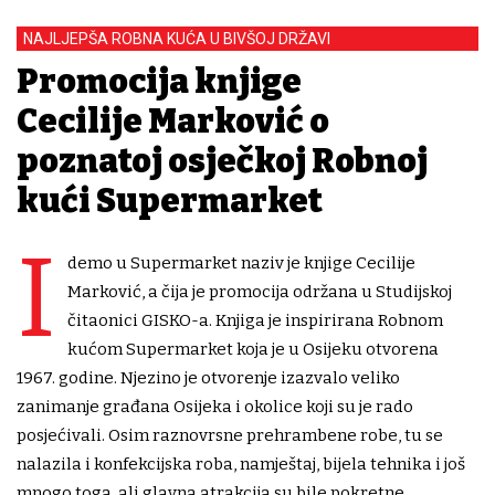
NAJLJEPŠA ROBNA KUĆA U BIVŠOJ DRŽAVI
Promocija knjige
Cecilije Marković o
poznatoj osječkoj Robnoj
kući Supermarket
I
demo u Supermarket naziv je knjige Cecilije
Marković, a čija je promocija održana u Studijskoj
čitaonici GISKO-a. Knjiga je inspirirana Robnom
kućom Supermarket koja je u Osijeku otvorena
1967. godine. Njezino je otvorenje izazvalo veliko
zanimanje građana Osijeka i okolice koji su je rado
posjećivali. Osim raznovrsne prehrambene robe, tu se
nalazila i konfekcijska roba, namještaj, bijela tehnika i još
mnogo toga, ali glavna atrakcija su bile pokretne