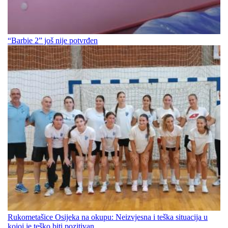
“Barbie 2” još nije potvrđen
Rukometašice Osijeka na okupu: Neizvjesna i teška situacija u
kojoj je teško biti pozitivan