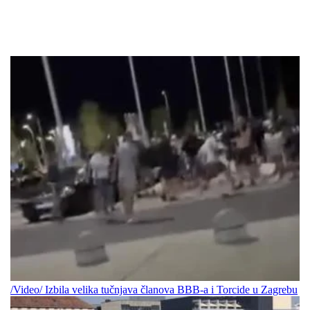
/Video/ Izbila velika tučnjava članova BBB-a i Torcide u Zagrebu