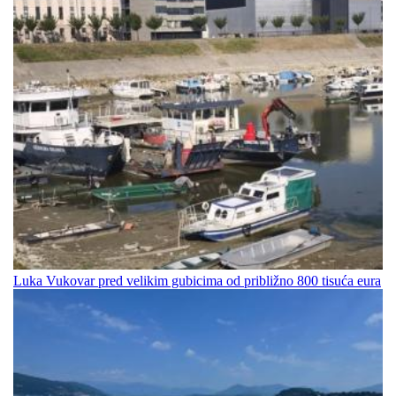
Luka Vukovar pred velikim gubicima od približno 800 tisuća eura