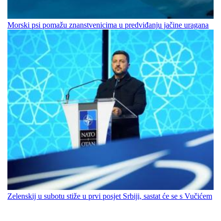
Morski psi pomažu znanstvenicima u predviđanju jačine uragana
Zelenskij u subotu stiže u prvi posjet Srbiji, sastat će se s Vučićem