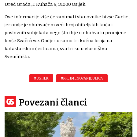
Ured Grada, F. Kuhača 9, 31000 Osijek.
Ove informacije više će zanimati stanovnike bivše Gacke,
jer ondje je obuhvaćem veći broj obiteljskih kuća i
poslovnih subjekata nego što ih je u obuhvatu promjene
bivše Svačićeve. Ondje su samo tri kućna broja na
katastarskim česticama, sva tri su u vlasništvu
Sveučilišta.
#OSIJEK
#PREIMENOVANJE ULICA
Povezani članci