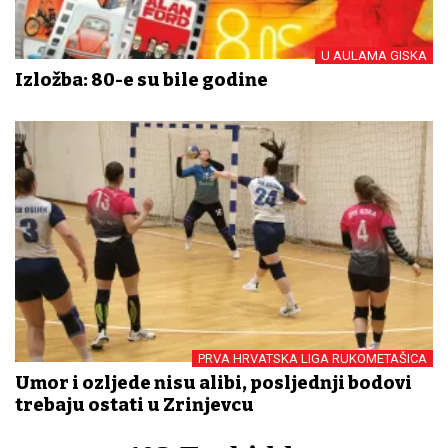
U AULAMA GISKA
Izložba: 80-e su bile godine
PRVA HRVATSKA LIGA RUKOMETAŠICA
Umor i ozljede nisu alibi, posljednji bodovi
trebaju ostati u Zrinjevcu