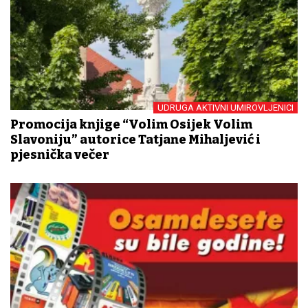
UDRUGA AKTIVNI UMIROVLJENICI
Promocija knjige “Volim Osijek Volim
Slavoniju” autorice Tatjane Mihaljević i
pjesnička večer