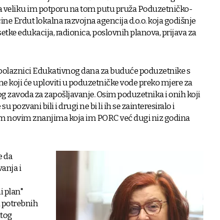
 a veliku im potporu na tom putu pruža Poduzetničko-
ine Erdut lokalna razvojna agencija d.o.o. koja godišnje
etke edukacija, radionica, poslovnih planova, prijava za
i polaznici Edukativnog dana za buduće poduzetnike s
 koji će uploviti u poduzetničke vode preko mjere za
 zavoda za zapošljavanje. Osim poduzetnika i onih koji
su pozvani bili i drugi ne bi li ih se zainteresiralo i
m novim znanjima koja im PORC već dugi niz godina
e da
anja i
i plan"
a potrebnih
itog