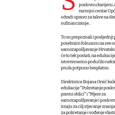
S
poslovnu karijeru,
razvojni centar Opć
odradi upravo za takve na des
sufinanciranje...
To su prepoznali i posljednj
posebnim fokusom na sve one
samozapošljavanje Hrvatskog
će to tek postati, na edukacije 
istovremerno podučilo neki
pruža potpuno besplatno.
Direktorica Bojana Orsić kaž
edukacije "Pokretanje poslov
pravni oblici" i "Mjere za
samozapošljavanje i poslovn
imaju za cilj stjecanje znanj
za pokretanje i vođenje vlast