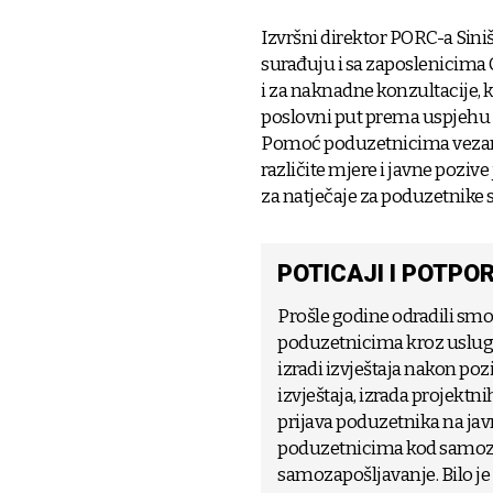
Izvršni direktor PORC-a Sin
surađuju i sa zaposlenicima 
i za naknadne konzultacije, 
poslovni put prema uspjehu 
Pomoć poduzetnicima vezano 
različite mjere i javne pozive
za natječaje za poduzetnike 
POTICAJI I POTPO
Prošle godine odradili smo
poduzetnicima kroz usluge
izradi izvještaja nakon po
izvještaja, izrada projektn
prijava poduzetnika na ja
poduzetnicima kod samozap
samozapošljavanje. Bilo je 