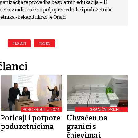
ganizacija te provedba besplatnih edukacija – 11
a. Kroz radionice za poljoprivrednike i poduzetnike
tnika - rekapitulirao je Orsić.
#ERDUT
#PORC
članci
PORC ERDUT U 2024.
GRANIČNI PRIJELAZ
ERDUT
Poticaji i potpore
Uhvaćen na
poduzetnicima
granici s
čajevima i