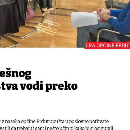
LRA OPĆINE ERDU
ješnog
tva vodi preko
 iz naselja općine Erdut upušta u poslovne pothvate.
vatili da trebaju i sami nešto učiniti kako bi si osigurali