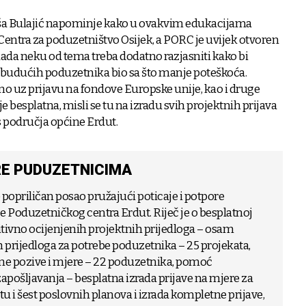
iša Bulajić napominje kako u ovakvim edukacijama
Centra za poduzetništvo Osijek, a PORC je uvijek otvoren
kada neku od tema treba dodatno razjasniti kako bi
budućih poduzetnika bio sa što manje poteškoća.
uz prijavu na fondove Europske unije, kao i druge
 je besplatna, misli se tu na izradu svih projektnih prijava
s područja općine Erdut.
RE PUDUZETNICIMA
 popriličan posao pružajući poticaje i potpore
 Poduzetničkog centra Erdut. Riječ je o besplatnoj
zitivno ocijenjenih projektnih prijedloga – osam
ih prijedloga za potrebe poduzetnika – 25 projekata,
vne pozive i mjere – 22 poduzetnika, pomoć
ošljavanja – besplatna izrada prijave na mjere za
tu i šest poslovnih planova i izrada kompletne prijave,