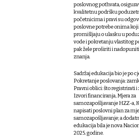
poslovnog pothvata, osigura
kvalitetnu podršku poduzet
početnicima i pravi su odgov
poslovne potrebe onima koji
promišljaju o ulasku u podu
vode i pokretanju vlastitog po
pak žele proširiti i nadopunit
znanja.
Sadržaj edukacija bio je po c
Pokretanje poslovanja: zamk
Pravni oblici: što registrirati i
Izvori financiranja, Mjera za
samozapošljavanje HZZ-a, 
napisati poslovni plan za mj
samozapošljavanje; a dodat
edukacija bila je nova Nacion
2025. godine.