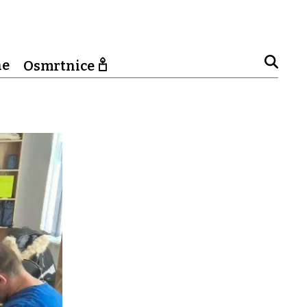
ne
Osmrtnice