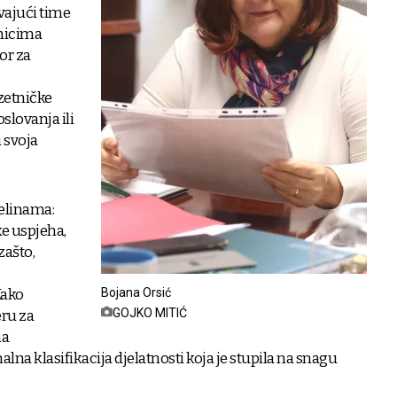
vajući time
nicima
or za
zetničke
slovanja ili
i svoja
jelinama:
e uspjeha,
 zašto,
Kako
Bojana Orsić
GOJKO MITIĆ
eru za
na
alna klasifikacija djelatnosti koja je stupila na snagu