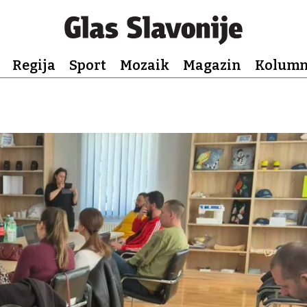
Regija
Sport
Mozaik
Magazin
Kolum