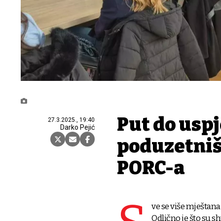
Put do usp
27.3.2025., 19:40
Darko Pejić
poduzetniš
PORC-a
ve se više mještana
Odlično je što su sh