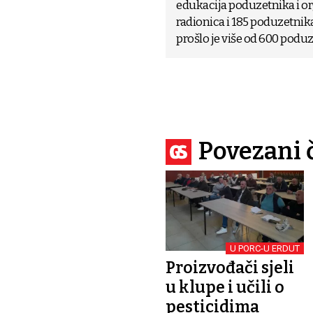
edukacija poduzetnika i or
radionica i 185 poduzetnik
prošlo je više od 600 poduze
Povezani 
U PORC-U ERDUT
Proizvođači sjeli
u klupe i učili o
pesticidima