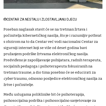
CENTAR ZA NESTALU I ZLOSTAVLJANU DJECU
Poseban naglasak stavit će se na tretman žrtava i
počinitelja kibernetičkog nasilja, što je i razumljiv pothvat
s obzirom na to da Centar već vodi nacionalni Centar za
sigurniji internet koji se više od deset godina bavi
pružanjem podrške žrtvama elektroničkog nasilja.
Predviđeno je zapošljavanje psihijatara, radnih terapeuta,
socijalnih pedagoga i psihoterapeuta fokusiranih na
tretman traume, a dio tima posebno će se educirati za
cyber
traumu, odnosno posljedice elektroničkog nasilja za
žrtve i počinitelje.
Među uslugama poliklinike bit će psihoterapija,
psihosocijalna podrška i psihosocijalno savjetovanje za