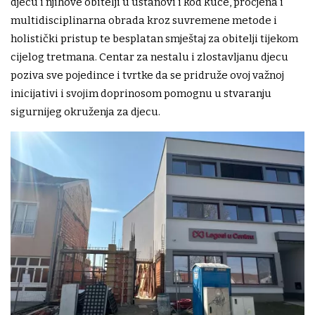
djecu i njihove obitelji u ustanovi i kod kuće, procjena i
multidisciplinarna obrada kroz suvremene metode i
holistički pristup te besplatan smještaj za obitelji tijekom
cijelog tretmana. Centar za nestalu i zlostavljanu djecu
poziva sve pojedince i tvrtke da se pridruže ovoj važnoj
inicijativi i svojim doprinosom pomognu u stvaranju
sigurnijeg okruženja za djecu.