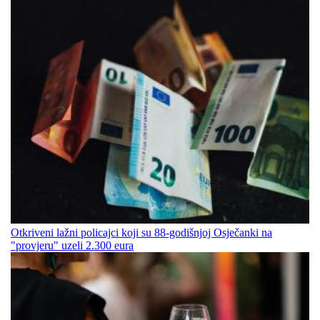
Otkriveni lažni policajci koji su 88-godišnjoj Osječanki na
"provjeru" uzeli 2.300 eura