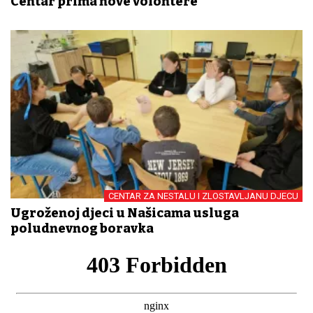
Centar prima nove volontere
CENTAR ZA NESTALU I ZLOSTAVLJANU DJECU
Ugroženoj djeci u Našicama usluga
poludnevnog boravka