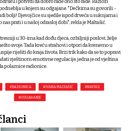
dršku i potvrdi da dobro rade ono što rade. Razlozi
 podneblja u kojem su odgajane. "Dečkima su govorili: -
udi bolji! Djevojčice su sjedile ispod drveća u suknjama i
 nas prati i u našoj odrasloj dobi", rekla je Maltašić.
tresniji u 30-ima kad dođu djeca, ozbiljniji poslovi, želje
ešto svoje. Tada kreću strahovi i otpori da krenemo u
spije riješiti do kraja života. Brzi trik kako da se to popravi
ladati vještinom emotivne regulacije, jedna je od vještina
la polaznice radionice.
#RADIONICA
#IVANA MALTAŠIĆ
#NAVIKE
#ODGAĐANJE
članci