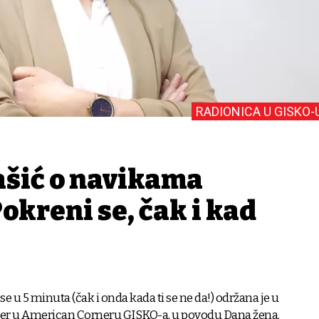
RADIONICA U GISKO-
ašić o navikama
Pokreni se, čak i kad
e u 5 minuta (čak i onda kada ti se ne da!) održana je u
er u American Corneru GISKO-a, u povodu Dana žena.