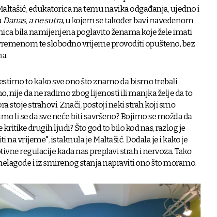
 Maltašić, edukatorica na temu navika odgađanja, ujedno i
a
Danas, a ne sutra
, u kojem se također bavi navedenom
ica bila namijenjena poglavito ženama koje žele imati
 vremenom te slobodno vrijeme provoditi opušteno, bez
a.
jestimo to kako sve ono što znamo da bismo trebali
o, nije da ne radimo zbog lijenosti ili manjka želje da to
a stoje strahovi. Znači, postoji neki strah koji smo
imo li se da sve neće biti savršeno? Bojimo se možda da
e kritike drugih ljudi? Što god to bilo kod nas, razlog je
i na vrijeme", istaknula je Maltašić. Dodala je i kako je
ivne regulacije kada nas preplavi strah i nervoza. Tako
nelagode i iz smirenog stanja napraviti ono što moramo.