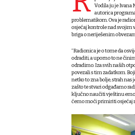
R
Vodila ju je Ivana
autorica program
problematikom. Ova je radion
osjećaj kontrole nad svojim
briga o neriješenim obvezam
“Radionica je o tome da osvi
odraditi, a uporno to ne činim
odradimo. Iza svih naših otpor
povezali s tim zadatkom. Boj
netko to zna bolje, strah nas j
zašto te stvari odgađamo radit
ključno naučiti vještinu emot
ćemo moći primiriti osjećaj 