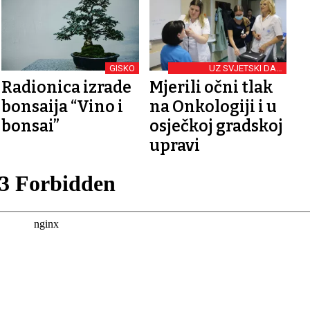
GISKO
UZ SVJETSKI DAN
GLAUKOMA
Radionica izrade
Mjerili očni tlak
bonsaija “Vino i
na Onkologiji i u
bonsai”
osječkoj gradskoj
upravi