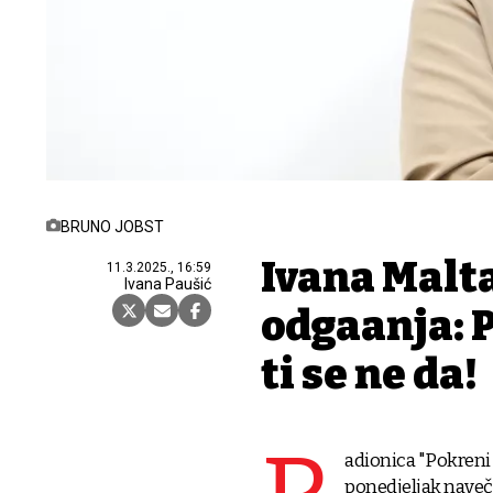
BRUNO JOBST
Ivana Malt
11.3.2025., 16:59
Ivana Paušić
odgađanja: 
ti se ne da!
adionica "Pokreni s
ponedjeljak naveč