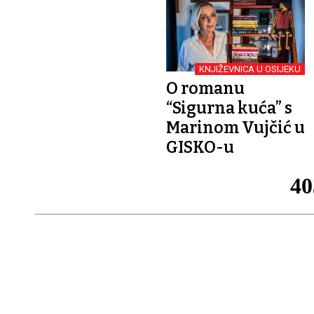
KNJIŽEVNICA U OSIJEKU
O romanu
“Sigurna kuća” s
Marinom Vujčić u
GISKO-u