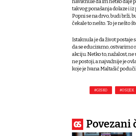
naviknule da im netko daje po
takvog ponašanja dolaze i iz
Popni se na drvo, budi brži, b
čekale to nešto. To je nešto što
Istaknula je da život postaje s
da se educiramo, ostvarimo n
akciju. Netko to, nažalost, ne u
ne postoji, a najvažnije je ov
koje je Ivana Maltašić poduči
#GISKO
#OSIJEK
Povezani 