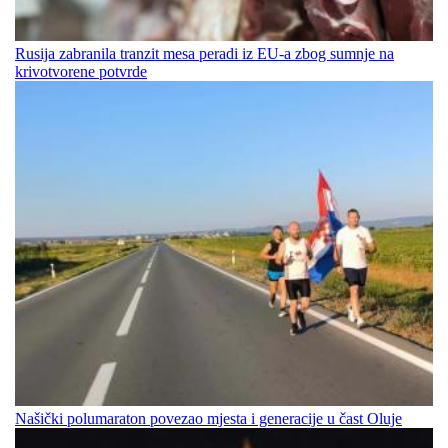
Rusija zabranila tranzit mesa peradi iz EU-a zbog sumnje na
krivotvorene potvrde
Našički polumaraton povezao mjesta i generacije u čast Oluje