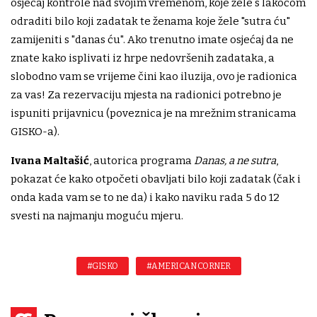
osjećaj kontrole nad svojim vremenom, koje žele s lakoćom
odraditi bilo koji zadatak te ženama koje žele "sutra ću"
zamijeniti s "danas ću". Ako trenutno imate osjećaj da ne
znate kako isplivati iz hrpe nedovršenih zadataka, a
slobodno vam se vrijeme čini kao iluzija, ovo je radionica
za vas! Za rezervaciju mjesta na radionici potrebno je
ispuniti prijavnicu (poveznica je na mrežnim stranicama
GISKO-a).
Ivana Maltašić
, autorica programa
Danas, a ne sutra
,
pokazat će kako otpočeti obavljati bilo koji zadatak (čak i
onda kada vam se to ne da) i kako naviku rada 5 do 12
svesti na najmanju moguću mjeru.
#GISKO
#AMERICAN CORNER