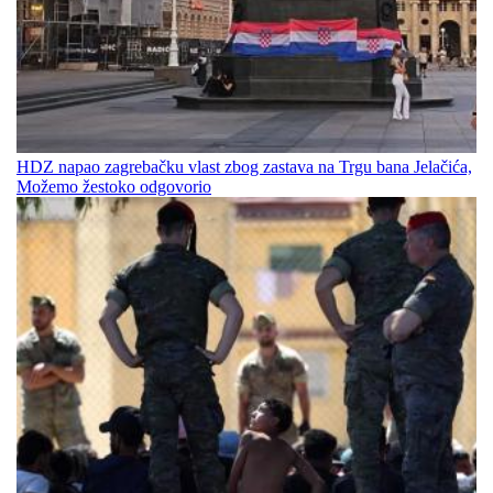
HDZ napao zagrebačku vlast zbog zastava na Trgu bana Jelačića,
Možemo žestoko odgovorio