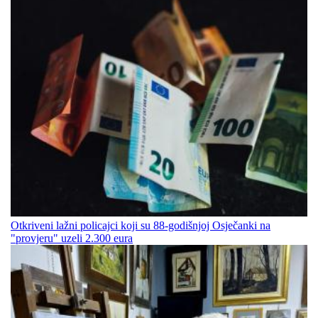
Otkriveni lažni policajci koji su 88-godišnjoj Osječanki na
"provjeru" uzeli 2.300 eura