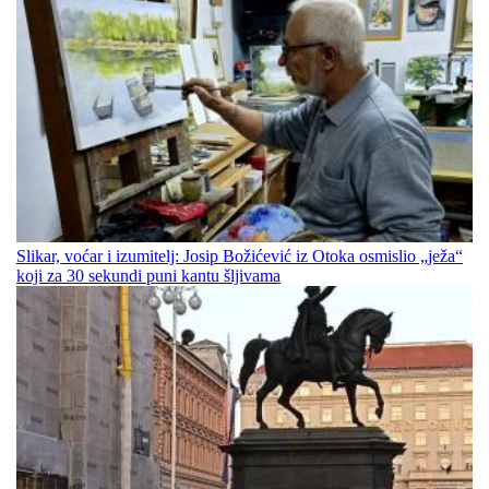
Slikar, voćar i izumitelj: Josip Božićević iz Otoka osmislio „ježa“
koji za 30 sekundi puni kantu šljivama