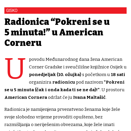
GISKO
Radionica “Pokreni se u
5 minuta!” u American
Corneru
U
povodu Međunarodnog dana žena American
Corner Gradske i sveučilišne knjižnice Osijek u
ponedjeljak (10. ožujka)
s početkom u
18 sati
organizira
radionicu
pod nazivom
"Pokreni
se u 5 minuta (čak i onda kada ti se ne da)!"
. U prostoru
American Cornera
održat će ju
Ivana Maltašić
.
Radionica je namijenjena prvenstveno ženama koje žele
svoje slobodno vrijeme provoditi opušteno, bez
razmišljanja o neriješenim obvezama, koje žele imati