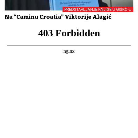
PREDSTAVLJANJE KNJIGE U GISKO-U
Na “Caminu Croatia” Viktorije Alagić