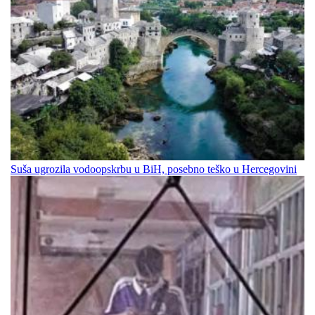
Suša ugrozila vodoopskrbu u BiH, posebno teško u Hercegovini