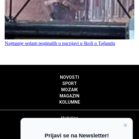
Najmanje sedam poginulih u pucnjavi u školi u Tajlandu
NOVOSTI
SPORT
MOZAIK
MAGAZIN
KOLUMNE
Marketing
×
Politika privatnosti
Politika kolačića
Prijavi se na Newsletter!
Impressum