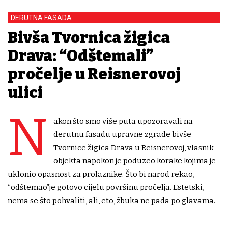
DERUTNA FASADA
Bivša Tvornica žigica
Drava: “Odštemali”
pročelje u Reisnerovoj
ulici
N
akon što smo više puta upozoravali na
derutnu fasadu upravne zgrade bivše
Tvornice žigica Drava u Reisnerovoj, vlasnik
objekta napokon je poduzeo korake kojima je
uklonio opasnost za prolaznike. Što bi narod rekao,
“odštemao”je gotovo cijelu površinu pročelja. Estetski,
nema se što pohvaliti, ali, eto, žbuka ne pada po glavama.