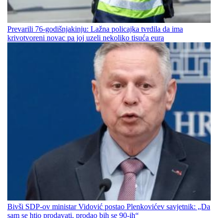
Prevarili 76-godišnjakinju: Lažna policajka tvrdila da ima
krivotvoreni novac pa joj uzeli nekoliko tisuća eura
Bivši SDP-ov ministar Vidović postao Plenkovićev savjetnik: „Da
sam se htio prodavati, prodao bih se 90-ih“