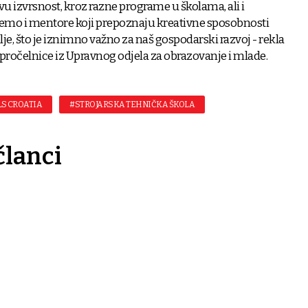
u izvrsnost, kroz razne programe u školama, ali i
jemo i mentore koji prepoznaju kreativne sposobnosti
je, što je iznimno važno za naš gospodarski razvoj - rekla
 pročelnice iz Upravnog odjela za obrazovanje i mlade.
S CROATIA
#STROJARSKA TEHNIČKA ŠKOLA
članci