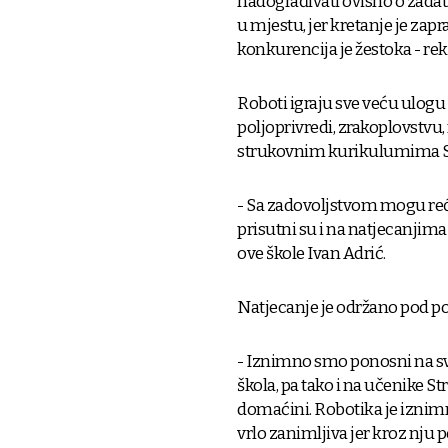
nadograđivati ovisno o zadat
u mjestu, jer kretanje je zapr
konkurencija je žestoka - re
Roboti igraju sve veću ulogu
poljoprivredi, zrakoplovstvu, 
strukovnim kurikulumima Str
- Sa zadovoljstvom mogu reći 
prisutni su i na natjecanjima
ove škole Ivan Adrić.
Natjecanje je održano pod p
- Iznimno smo ponosni na sve
škola, pa tako i na učenike St
domaćini. Robotika je iznimno
vrlo zanimljiva jer kroz nju