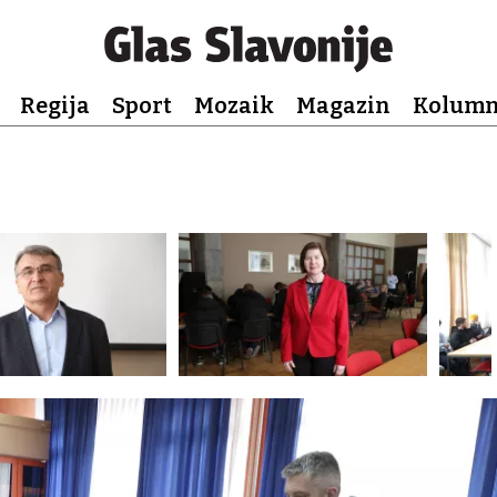
Regija
Sport
Mozaik
Magazin
Kolum