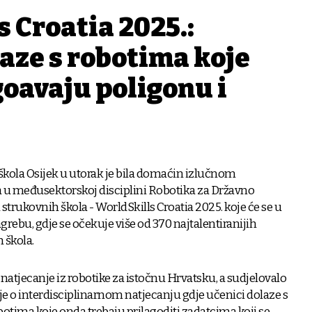
 Croatia 2025.:
aze s robotima koje
ođavaju poligonu i
škola Osijek u utorak je bila domaćin izlučnom
 u međusektorskoj disciplini Robotika za Državno
strukovnih škola - WorldSkills Croatia 2025. koje će se u
agrebu, gdje se očekuje više od 370 najtalentiranijih
 škola.
natjecanje iz robotike za istočnu Hrvatsku, a sudjelovalo
č je o interdisciplinarnom natjecanju gdje učenici dolaze s
tima koje onda trebaju prilagoditi zadatcima koji se