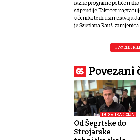
razne programe potiče njihov
stipendije. Također, nagrađu
učenika te ih usmjeravaju dal
je Svjetlana Rauš, zamjenica
#WORLDSKILL
Povezani 
DUGA TRADICIJA
Od Šegrtske do
Strojarske