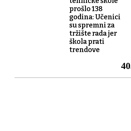
tehničke škole
prošlo 138
godina: Učenici
su spremni za
tržište rada jer
škola prati
trendove