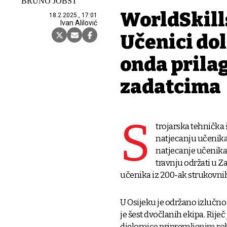
BRUNO JOBST
WorldSkills
18.2.2025., 17:01
Ivan Alilović
Učenici dol
onda prilag
zadatcima
S
trojarska tehnička 
natjecanju učenika
natjecanje učenika 
travnju održati u Z
učenika iz 200-ak strukovnih
U Osijeku je održano izlučno 
je šest dvočlanih ekipa. Rije
djelomice pripremljenim robo