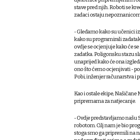
stave pred njih. Roboti se kre
zadaci ostaju nepoznanicom 
- Gledamo kako su učenici izr
kako su programirali zadatak k
ovdje se ocjenjuje kako će s
zadatka. Poligonsku stazu s
unaprijed kako će ona izgledat
ono što ćemo ocjenjivati - p
Pobi, inženjer računarstva i 
Kao i ostale ekipe, Našičane
pripremama za natjecanje.
- Ovdje predstavljamo našu S
robotom. Cilj nam je bio pro
stoga smo ga pripremili na n