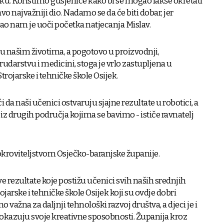
ku. Koristimo gusjenice kako bi se mogao lakše okretati
avo najvažniji dio. Nadamo se da će biti dobar, jer
kao nam je uoči početka natjecanja Mislav.
 u našim životima, a pogotovo u proizvodnji,
rudarstvu i medicini, stoga je vrlo zastupljena u
ojarske i tehničke škole Osijek.
da naši učenici ostvaruju sjajne rezultate u robotici, a
 iz drugih područja kojima se bavimo - ističe ravnatelj
okroviteljstvom Osječko-baranjske županije.
 rezultate koje postižu učenici svih naših srednjih
rojarske i tehničke škole Osijek koji su ovdje dobri
 važna za daljnji tehnološki razvoj društva, a djeci je i
 pokazuju svoje kreativne sposobnosti. Županija kroz