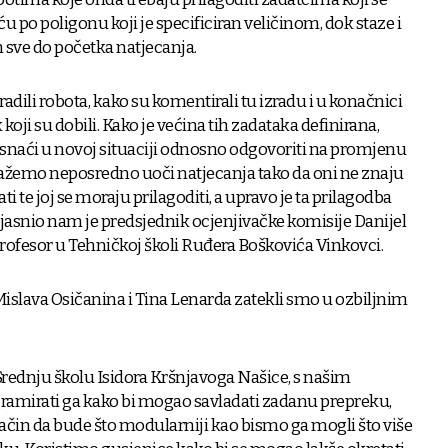
ću po poligonu koji je specificiran veličinom, dok staze i
sve do početka natjecanja.
adili robota, kako su komentirali tu izradu i u konačnici
oji su dobili. Kako je većina tih zadataka definirana,
e snaći u novoj situaciji odnosno odgovoriti na promjenu
lažemo neposredno uoči natjecanja tako da oni ne znaju
i te joj se moraju prilagoditi, a upravo je ta prilagodba
ojasnio nam je predsjednik ocjenjivačke komisije Danijel
profesor u Tehničkoj školi Ruđera Boškovića Vinkovci.
 Mislava Osičanina i Tina Lenarda zatekli smo u ozbiljnim
rednju školu Isidora Kršnjavoga Našice, s našim
gramirati ga kako bi mogao savladati zadanu prepreku,
ačin da bude što modularniji kao bismo ga mogli što više