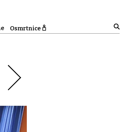
ne
Osmrtnice