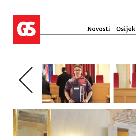
Novosti
Osijek