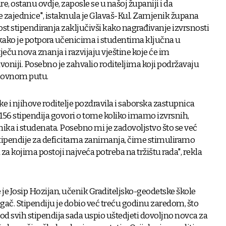
e, ostanu ovdje, zaposle se u našoj županiji i da
še zajednice", istaknula je Glavaš-Kul. Zamjenik župana
nost stipendiranja zaključivši kako nagrađivanje izvrsnosti
 kako je potpora učenicima i studentima ključna u
ječu nova znanja i razvijaju vještine koje će im
voniji. Posebno je zahvalio roditeljima koji podržavaju
azovnom putu.
e i njihove roditelje pozdravila i saborska zastupnica
156 stipendija govori o tome koliko imamo izvrsnih,
enika i studenata. Posebno mi je zadovoljstvo što se već
tipendije za deficitarna zanimanja, čime stimuliramo
 kojima postoji najveća potreba na tržištu rada", rekla
 je Josip Hozijan, učenik Graditeljsko-geodetske škole
gač. Stipendiju je dobio već treću godinu zaredom, što
od svih stipendija sada uspio uštedjeti dovoljno novca za