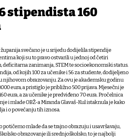
56 stipendista 160
a
županija svečano je u srijedu dodijelila stipendije
tima koji su to pravo ostvarili u jednoj od četiri
h, deficitarna zanimanja, STEM te socioekonomski status.
dija, od kojih 100 za učenike i 56 za studente, dodijeljeno
 u njihovom obrazovanju. Za ovu je akademsku godinu
0 eura, a pristiglo je približno 500 prijava. Mjesečni je
160 eura, a za učenike je predviđeno 70 eura. Pročelnica
nje i mlade OBŽ-a Miranda Glavaš-Kul istaknula je kako
ja i o povećanju tih iznosa.
potičemo mlade da se trajno obrazuju i usavršavaju,
oškolsko obrazovanje ili srednjoškolsko, to je najbolji