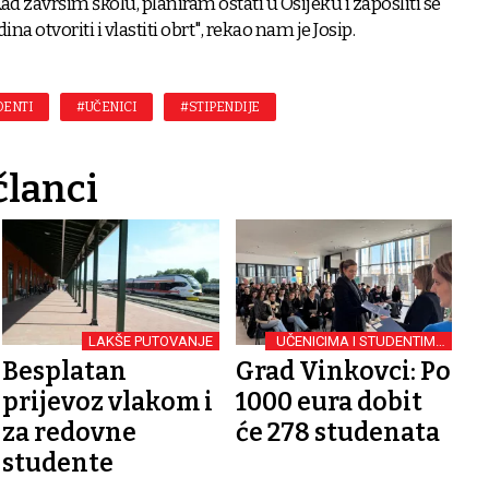
ad završim školu, planiram ostati u Osijeku i zaposliti se
na otvoriti i vlastiti obrt", rekao nam je Josip.
DENTI
#UČENICI
#STIPENDIJE
članci
LAKŠE PUTOVANJE
UČENICIMA I STUDENTIMA
340 STIPENDIJA
Besplatan
Grad Vinkovci: Po
prijevoz vlakom i
1000 eura dobit
za redovne
će 278 studenata
studente