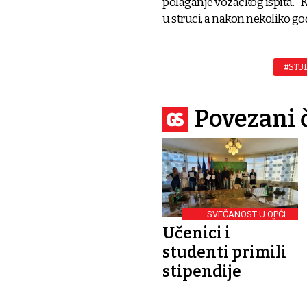
polaganje vozačkog ispita. "K
u struci, a nakon nekoliko godi
#STU
Povezani 
SVEČANOST U OPĆINI
ČEPIN
Učenici i
studenti primili
stipendije