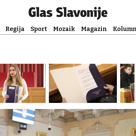
Regija
Sport
Mozaik
Magazin
Kolum