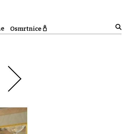
ne
Osmrtnice