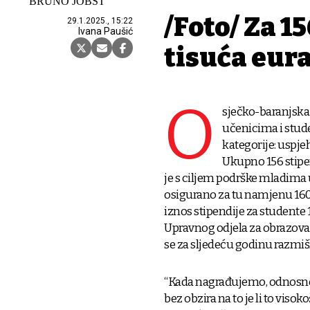
BRUNO JOBST
/Foto/ Za 1
29.1.2025., 15:22
Ivana Paušić
tisuća eur
O
sječko-baranjska 
učenicima i studen
kategorije: uspje
Ukupno 156 stipen
je s ciljem podrške mladima
osigurano za tu namjenu 160.00
iznos stipendije za studente 
Upravnog odjela za obrazova
se za sljedeću godinu razmišl
“Kada nagrađujemo, odnosno 
bez obzira na to je li to visok