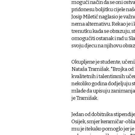
mogući način da se oni ostvar
pridonesu boljitku cijele na
Josip Miletić naglasio je važ
nema alternativu. Rekao je i
trenutku kada se obrazuju, st
omogućiti ostanak i rad u Sla
svoju djecu na njihovu obr
Okupljene je studente, učenik
Nataša Tramišak. "Brojka od 
kvalitetnih i talentiranih uč
nekoliko godina dodjeljuju s
mlade da upisuju zanimanja za
je Tramišak.
Jedan od dobitnika stipendije
Osijek, smjer keramičar-obla
mu je itekako pomoglo jer je 