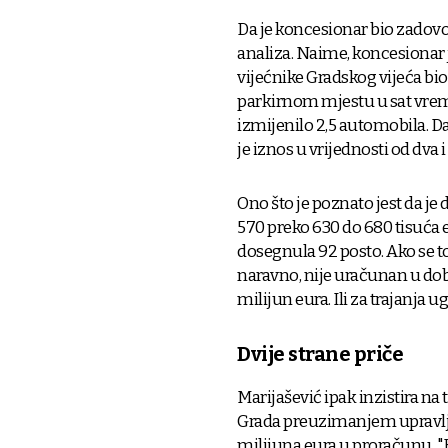
Da je koncesionar bio zadovo
analiza. Naime, koncesionar 
vijećnike Gradskog vijeća bio
parkirnom mjestu u sat vreme
izmijenilo 2,5 automobila. Da
je iznos u vrijednosti od dva i
Ono što je poznato jest da je 
570 preko 630 do 680 tisuća e
dosegnula 92 posto. Ako se to
naravno, nije uračunan u dobit,
milijun eura. Ili za trajanja u
Dvije strane priče
Marijašević ipak inzistira n
Grada preuzimanjem upravlj
milijuna eura u proračunu. "