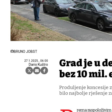
BRUNO JOBST
Grad je u d
27.1.2025., 06:00
Dario Kuštro
bez 10 mil.
Produljenje koncesije z
bilo najbolje rješenje z
rema raspoloživim 