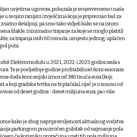
ljan uvjetima ugovora, pokazala je svojevremeno i naša
je u svojim ranijim izvješćima koja je pripremao baš za
 znatno detaljniji, pa smo tako vidjeli kako se na istom
na (dakle, minimalno trajanje za koje se moglo platiti)
kle, za trajanja istih 60 minuta, umjesto jednog, uplaćen
 pol puta.
dobit Elektromodulu u 2021., 2022. i 2023. godini rasla s
ura. Te je posljednje godine profitabilnost koncesionara
me doda koncesijski iznos od 380 tisuća eura (koji,
 a koji gradska tvrtka ne bi plaćala), riječ je o iznosu od
govora od deset godina - deset milijuna eura, pa i više.
a tome kako je zbog nepripremljenosti aktualnog vodstva
anja parkingom prouzročen gubitak od najmanje pola
Kojem će korisniku proračuna uzeti tih pola milijuna