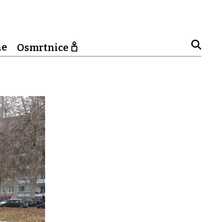
ne
Osmrtnice