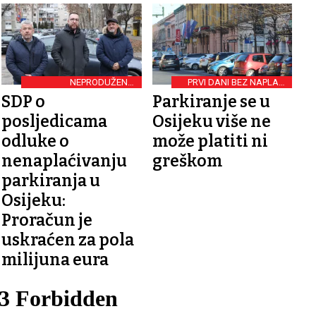
NEPRODUŽENJE
PRVI DANI BEZ NAPLATE
KONCESIJE
PARKIRANJA
SDP o
Parkiranje se u
posljedicama
Osijeku više ne
odluke o
može platiti ni
nenaplaćivanju
greškom
parkiranja u
Osijeku:
Proračun ​je
uskraćen za pola
milijuna eura