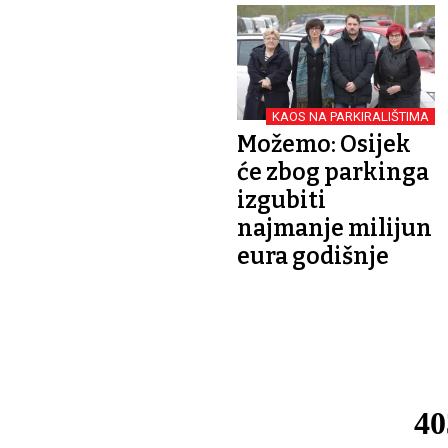
KAOS NA PARKIRALIŠTIMA
Možemo: Osijek
će zbog parkinga
izgubiti
najmanje milijun
eura godišnje