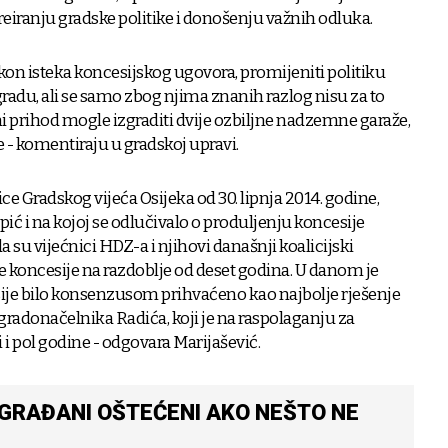
eiranju gradske politike i donošenju važnih odluka.
nakon isteka koncesijskog ugovora, promijeniti politiku
radu, ali se samo zbog njima znanih razlog nisu za to
jeni prihod mogle izgraditi dvije ozbiljne nadzemne garaže,
e - komentiraju u gradskoj upravi.
ce Gradskog vijeća Osijeka od 30. lipnja 2014. godine,
ić i na kojoj se odlučivalo o produljenju koncesije
 su vijećnici HDZ-a i njihovi današnji koalicijski
je koncesije na razdoblje od deset godina. U danom je
ije bilo konsenzusom prihvaćeno kao najbolje rješenje
 gradonačelnika Radića, koji je na raspolaganju za
i i pol godine - odgovara Marijašević.
 GRAĐANI OŠTEĆENI AKO NEŠTO NE