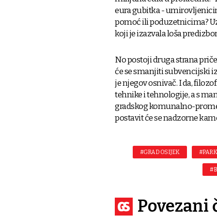
eura gubitka - umirovljenic
pomoć ili poduzetnicima? Uz 
koji je izazvala loša predizbo
No postoji druga strana priče
će se smanjiti subvencijski iz
je njegov osnivač. I da, filozo
tehnike i tehnologije, a s ma
gradskog komunalno-prometn
postavit će se nadzorne kam
#GRAD OSIJEK
#PARK
#B
Povezani 