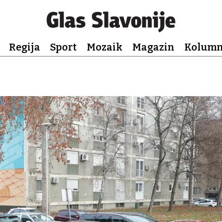
Regija
Sport
Mozaik
Magazin
Kolum