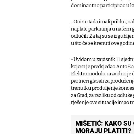
dominantno participirao u kr
- Oni su tada imali priliku, 
naplate parkiranja u našem g
odlučili. Za taj su se izgubl
u što će se krenuti ove godin
- Uvidom u zapisnik 11. sjedni
kojom je predsjedao Anto Đap
Elektromodulu, razvidno je da
partneri glasali za produžen
trenutku produljenje konces
za Grad, za razliku od odluke
rješenje ove situacije imao tr
MIŠETIĆ: KAKO SU
MORAJU PLATITI?