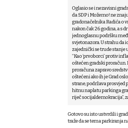
Oglasio se i nezavisni grad
da SDP i Možemo! ne znaju 
gradonačelnika Radića o vr
nakon čak 26 godina, a s dru
jednoglasnu podršku među 
svjetonazora. U strahu da i
zajednički se trude stanje 
“Kao ‘prvoborci’ protiv infl
oštećen gradski proračun. P
proračuna zapravo sredstva
oštećeni ako ih je Grad osl
strane, podržava prosvjed p
hitnu naplatu parkinga gra
riječ socijaldemokracija”, z
Gotovo su isto ustvrdili i gra
traže da se tema parkiranja 