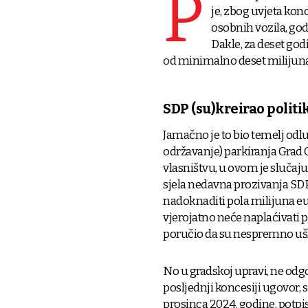
P
je, zbog uvjeta kon
osobnih vozila, god
Dakle, za deset godi
od minimalno deset milijuna
SDP (su)kreirao politi
Jamačno je to bio temelj odl
održavanje) parkiranja Grad
vlasništvu, u ovom je slučaju
sjela nedavna prozivanja SDP-
nadoknaditi pola milijuna eur
vjerojatno neće naplaćivati p
poručio da su nespremno ušli
No u gradskoj upravi, ne odg
posljednji koncesiji ugovor, s
prosinca 2024. godine, potp