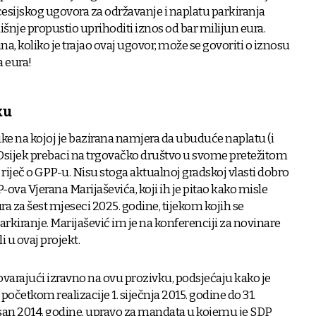
cesijskog ugovora za održavanje i naplatu parkiranja
išnje propustio uprihoditi iznos od bar milijun eura.
na, koliko je trajao ovaj ugovor, može se govoriti o iznosu
 eura!
ku
uke na kojoj je bazirana namjera da ubuduće naplatu (i
 Osijek prebaci na trgovačko društvo u svome pretežitom
 riječ o GPP-u. Nisu stoga aktualnoj gradskoj vlasti dobro
ova Vjerana Marijaševića, koji ih je pitao kako misle
a za šest mjeseci 2025. godine, tijekom kojih se
arkiranje. Marijašević im je na konferenciji za novinare
 u ovaj projekt.
ovarajući izravno na ovu prozivku, podsjećaju kako je
 početkom realizacije 1. siječnja 2015. godine do 31.
isan 2014. godine, upravo za mandata u kojemu je SDP