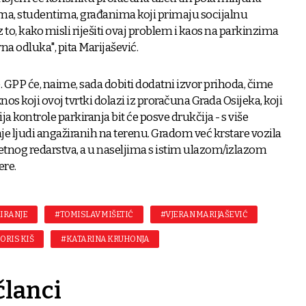
ima, studentima, građanima koji primaju socijalnu
to, kako misli riješiti ovaj problem i kaos na parkinzima
rna odluka", pita Marijašević.
. GPP će, naime, sada dobiti dodatni izvor prihoda, čime
nos koji ovoj tvrtki dolazi iz proračuna Grada Osijeka, koji
fija kontrole parkiranja bit će posve drukčija - s više
nje ljudi angažiranih na terenu. Gradom već krstare vozila
og redarstva, a u naseljima s istim ulazom/izlazom
ere.
IRANJE
#TOMISLAV MIŠETIĆ
#VJERAN MARIJAŠEVIĆ
ORIS KIŠ
#KATARINA KRUHONJA
članci