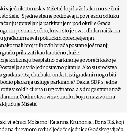
ski vijećnik Tomislav Mišetić, koji kaže kako mu se čini
što žele. “S jedne strane podržavaju povijesnu odluku
aćanju upravljanja parkiranjem pod okrilje Grada
ge im je strane, očito, krivo što je ova odluka naišla na
građanima svih političkih opredjeljenja i
onako mali broj njihovih birača postane još manji,
u gradu prikazati kao kaotično”, kaže.
acije kritiziraju besplatno parkiranje govoreći kako je
ostavlja se vrlo jednostavno pitanje: Ako su sredstva
 građana Osijeka, kako onda ti isti građani mogu biti
obodio plaćanja usluge parkiranja? Dakle, SDP, s jedne
rotiv visokih cijena u trgovinama, a s druge strane traži
đanima. Čudni stavovi za stranku koja u nazivu ima
aključuje Mišetić.
dski vijećnici Možemo! Katarina Kruhonja i Boris Kiš, koji
nađe na dnevnom redu sljedeće sjednice Gradskog vijeća.