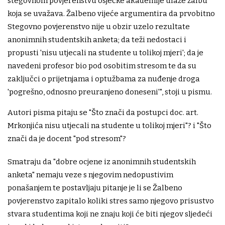
stegovnom povjerenstvu osječke akademije ulaže žalbu
koja se uvažava. Žalbeno vijeće argumentira da prvobitno
Stegovno povjerenstvo nije u obzir uzelo rezultate
anonimnih studentskih anketa; da teži nedostaci i
propusti 'nisu utjecali na studente u tolikoj mjeri'; da je
navedeni profesor bio pod osobitim stresom te da su
zaključci o prijetnjama i optužbama za nuđenje droga
'pogrešno, odnosno preuranjeno doneseni'", stoji u pismu.
Autori pisma pitaju se "Što znači da postupci doc. art.
Mrkonjića nisu utjecali na studente u tolikoj mjeri"? i "Što
znači da je docent "pod stresom"?
Smatraju da "dobre ocjene iz anonimnih studentskih
anketa" nemaju veze s njegovim nedopustivim
ponašanjem te postavljaju pitanje je li se Žalbeno
povjerenstvo zapitalo koliki stres samo njegovo prisustvo
stvara studentima koji ne znaju koji će biti njegov sljedeći