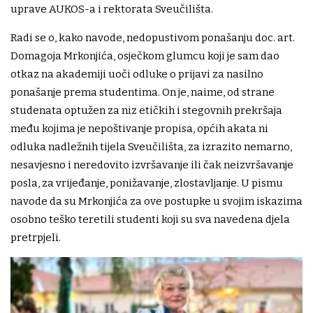
uprave AUKOS-a i rektorata Sveučilišta.
Radi se o, kako navode, nedopustivom ponašanju doc. art.
Domagoja Mrkonjića, osječkom glumcu koji je sam dao
otkaz na akademiji uoči odluke o prijavi za nasilno
ponašanje prema studentima. On je, naime, od strane
studenata optužen za niz etičkih i stegovnih prekršaja
među kojima je nepoštivanje propisa, općih akata ni
odluka nadležnih tijela Sveučilišta, za izrazito nemarno,
nesavjesno i neredovito izvršavanje ili čak neizvršavanje
posla, za vrijeđanje, ponižavanje, zlostavljanje. U pismu
navode da su Mrkonjića za ove postupke u svojim iskazima
osobno teško teretili studenti koji su sva navedena djela
pretrpjeli.