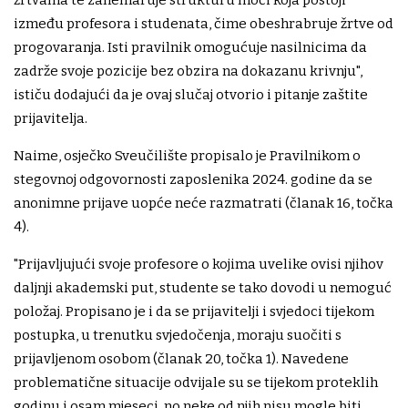
žrtvama te zanemaruje strukturu moći koja postoji
između profesora i studenata, čime obeshrabruje žrtve od
progovaranja. Isti pravilnik omogućuje nasilnicima da
zadrže svoje pozicije bez obzira na dokazanu krivnju",
ističu dodajući da je ovaj slučaj otvorio i pitanje zaštite
prijavitelja.
Naime, osječko Sveučilište propisalo je Pravilnikom o
stegovnoj odgovornosti zaposlenika 2024. godine da se
anonimne prijave uopće neće razmatrati (članak 16, točka
4).
"Prijavljujući svoje profesore o kojima uvelike ovisi njihov
daljnji akademski put, studente se tako dovodi u nemoguć
položaj. Propisano je i da se prijavitelji i svjedoci tijekom
postupka, u trenutku svjedočenja, moraju suočiti s
prijavljenom osobom (članak 20, točka 1). Navedene
problematične situacije odvijale su se tijekom proteklih
godinu i osam mjeseci, no neke od njih nisu mogle biti