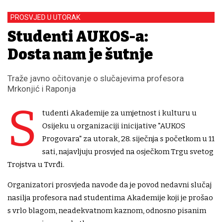
PROSVJED U UTORAK
Studenti AUKOS-a:
Dosta nam je šutnje
Traže javno očitovanje o slučajevima profesora
Mrkonjić i Raponja
S
tudenti Akademije za umjetnost i kulturu u
Osijeku u organizaciji inicijative "AUKOS
Progovara" za utorak, 28. siječnja s početkom u 11
sati, najavljuju prosvjed na osječkom Trgu svetog
Trojstva u Tvrđi.
Organizatori prosvjeda navode da je povod nedavni slučaj
nasilja profesora nad studentima Akademije koji je prošao
s vrlo blagom, neadekvatnom kaznom, odnosno pisanim