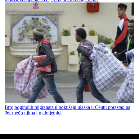
Broj poginulih migranata u pokušaju ulaska u Ceutu porastao na
96, među njima i maloljetnici