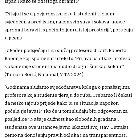
ispad i kako se od istoga obraniti?
"Pitaju li se u povjerenstvu jesu li studenti tijekom
svjedočenja pred istim, nakon svih suza i šokova, uopće
spremni boraviti s počiniteljem u istoj prostoriji", poručuju
u pismu.
Također podsjećaju i na slučaj profesora dr. art. Roberta
Raponje koji spomenut u tekstu "Prijava pa otkaz, profesor
s akademije studentima nudio drogu i šmrkao kokain"
(Tamara Borić, Nacional, 7. 12. 2024).
"Godinama slušamo svjedočanstva kolega o ponašanjima
profesora koja studente tjeraju do ruba. Trebamo li čekati
da netko taj rub prijeđe kako bi se situacija napokon
počela rješavati? Tko će u tom slučaju biti odgovoran za
posljedice? Naša je dužnost kao slobodnih građana i
studenata ove ustanove javno iskazati svoj stav. Ustrajat
ćemo na donošenju pravih odluka i na transparentnosti