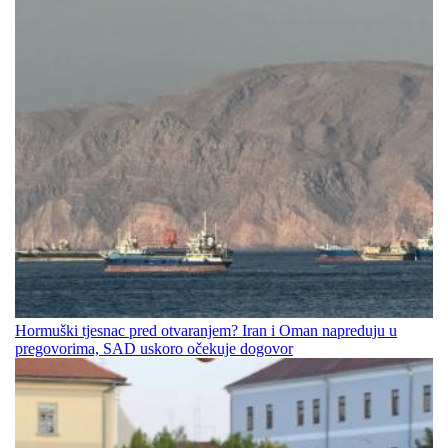
Hormuški tjesnac pred otvaranjem? Iran i Oman napreduju u
pregovorima, SAD uskoro očekuje dogovor