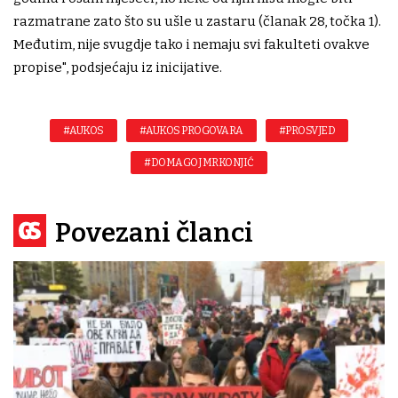
razmatrane zato što su ušle u zastaru (članak 28, točka 1).
Međutim, nije svugdje tako i nemaju svi fakulteti ovakve
propise", podsjećaju iz inicijative.
#AUKOS
#AUKOS PROGOVARA
#PROSVJED
#DOMAGOJ MRKONJIĆ
Povezani članci