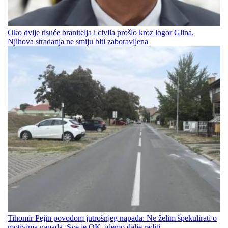
Oko dvije tisuće branitelja i civila prošlo kroz logor Glina.
Njihova stradanja ne smiju biti zaboravljena
Tihomir Pejin povodom jutrošnjeg napada: Ne želim špekulirati o
motivima napada. Sve je OK, idemo dalje raditi