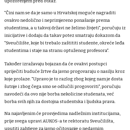
upozorenjem pred otkaz.
"Čini nam se da je samo u Hrvatskoj moguće nagraditi
ovakvo nedolično i neprimjereno ponašanje prema
studentima, a u takvoj državi ne želimo živjeti", poručuju iz
inicijative i dodaju da takav potez smatraju dokazom da
"Sveučilište, koje bi trebalo zaštititi studente, okreće leđa
studentima i staje na stranu optuženog profesora".
Također izražavaju bojazan da će ovakvi postupci
spriječiti buduće žrtve da javno progovaraju o nasilju kroz
koje prolaze. "Upravo je to razlog zbog kojeg nam je dosta
šutnje i zbog čega smo se odlučili progovoriti", poručuju
navodeći da ovo nije borba nekolicine studenata, već
borba svih njih za dostojna studentska i ljudska prava.
Na najavljenim će prosvjedima nadležnim institucijama,
prije svega upravi AUKOS-a te rektoratu Sveučilišta,
uputiti zahtjeve za javno očitovanje o nedavnim