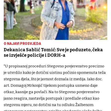
O NAJAVI PROSVJEDA
Dekanica Sablić Tomić: Sve je poduzeto, čeka
se izvješće policije i DORH-a
"U propisanoj proceduri Stegovno povjerenstvo precizno
je utvrdilo kako je dotični uistinu počinio spomenuta teža
stegovna djela, što je javnost doznala iz medija. Iako doc.
art. Domagoj Mrkonjić tijekom postupka usmeno daje
otkaz, kasnije ga povlači. Na to Stegovno povjerenstvo
jasno reagira, nastavlja postupak i predlaže otkaz kao
stegovnu mjeru, no dotični na tu odluku Žalbenom