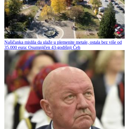
Našičanka mislila da ulaže u plemenite metale, ostala bez više od
35.000 eura: Osumnjičen 43-godišnji Čeh