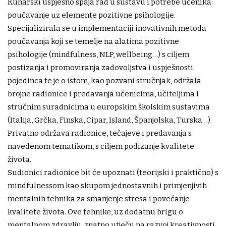
Kuharski uspješno spaja rad u sustavu i potrebe učenika:
poučavanje uz elemente pozitivne psihologije.
Specijalizirala se u implementaciji inovativnih metoda
poučavanja koji se temelje na alatima pozitivne
psihologije (mindfulness, NLP, wellbeing…) s ciljem
postizanja i promoviranja zadovoljstva i uspješnosti
pojedinca te je o istom, kao pozvani stručnjak, održala
brojne radionice i predavanja učenicima, učiteljima i
stručnim suradnicima u europskim školskim sustavima
(Italija, Grčka, Finska, Cipar, Island, Španjolska, Turska…).
Privatno održava radionice, tečajeve i predavanja s
navedenom tematikom, s ciljem podizanje kvalitete
života.
Sudionici radionice bit će upoznati (teorijski i praktično) s
mindfulnessom kao skupom jednostavnih i primjenjivih
mentalnih tehnika za smanjenje stresa i povećanje
kvalitete života. Ove tehnike, uz dodatnu brigu o
mentalnom zdravlju, znatno utječu na razvoj kreativnosti,