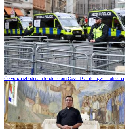
Četvorica izbodena u londonskom Covent Gardenu, žena uhićena