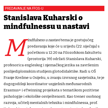
PREDAVANJE NA FFOS-U
Stanislava Kuharski o
mindfulnessu u nastavi
M
indfulness u nastavi
tema je gostujućeg
predavanja koje će u srijedu (22. siječnja) s
početkom u 12.20 na Filozofskom fakultetu
(prostorija 39) održati Stanislava Kuharski,
profesorica engleskog i njemačkog jezika sa završenim
poslijediplomskim studijem glotodidaktike. Radi u OŠ
Franje Krežme u Osijeku, u zvanju izvrsnog savjetnika, te je
dugogodišnji koordinator uspješnih međunarodnih
Erasmus+ i eTwinning projekata s tematikom pozitivne
psihologije i ekološke osviještenosti. Kao trener osobnog
razvoja, učitelj mentalnih tehnika i mindfulnessa, prof.