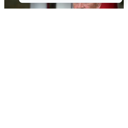
Medved: Zakoni o mirovinama branitelja sutra idu javno
savjetovanje