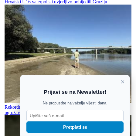
Hrvatski U16 vaterpolisti uvjerljivo pobijedili Gruziju
×
Prijavi se na Newsletter!
Ne propustite najvažnije vijesti dana.
Rekordno niski vodostaji Drave i Dunava otežavaju plovidbu i
ugrožavaju ekosustav
Pretplati se