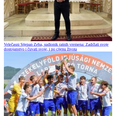
Velečasni Stjepan Zeba, sudionik ratnih vremena: Zadržati svoje
dostojanstvo i čuvati svoje, i po cijenu života