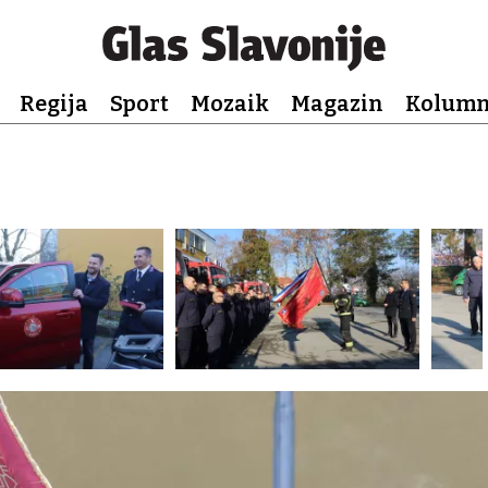
Regija
Sport
Mozaik
Magazin
Kolum