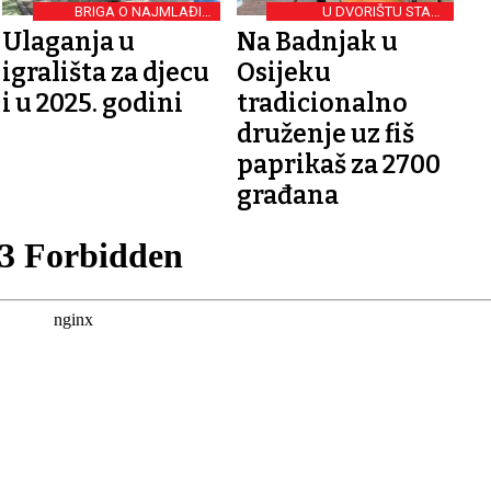
BRIGA O NAJMLAĐIM
U DVORIŠTU STARE
SUGRAĐANIMA
PEKARE
Ulaganja u
Na Badnjak u
igrališta za djecu
Osijeku
i u 2025. godini
tradicionalno
druženje uz fiš
paprikaš za 2700
građana