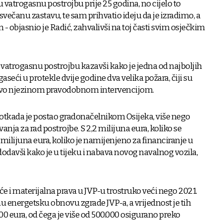
u vatrogasnu postrojbu prije 25 godina, no cijelo to
svečanu zastavu, te sam prihvatio ideju da je izradimo, a
- objasnio je Radić, zahvalivši na toj časti svim osječkim
vatrogasnu postrojbu kazavši kako je jedna od najboljih
 gaseći u protekle dvije godine dva velika požara, čiji su
ravo njezinom pravodobnom intervencijom.
e, otkada je postao gradonačelnikom Osijeka, više nego
anja za rad postrojbe. S 2,2 milijuna eura, koliko se
8 milijuna eura, koliko je namijenjeno za financiranje u
 dodavši kako je u tijeku i nabava novog navalnog vozila,
će i materijalna prava u JVP-u trostruko veći nego 2021.
u energetsku obnovu zgrade JVP-a, a vrijednost je tih
0 eura, od čega je više od 500.000 osigurano preko