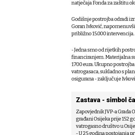
natječaja Fonda za zaštitu ok
Godišnje postrojba odradi iz
Goran Ivković, napomenuvši d
približno 15.000 intervencija.
- Jedna smo od rijetkih post
financiranjem. Materijalna s
1700 eura. Ukupno postrojba i
vatrogasaca, sukladno s plano
osigurana - zaključuje Ivkovi
Zastava - simbol ča
Zapovjednik JVP-a Grada Os
građani Osijeka prije 152 
vatrogasno društvo u Osijeku
- U 25 godina postojanja p