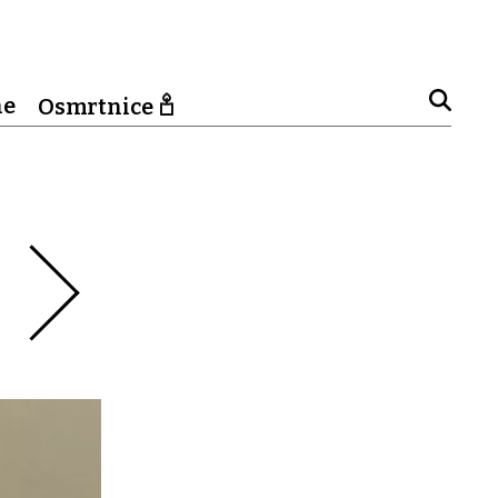
ne
Osmrtnice