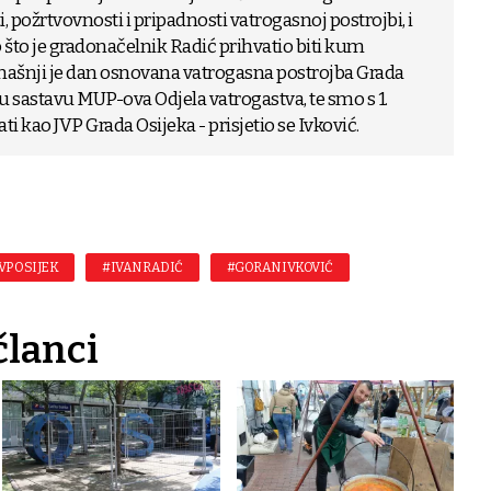
i, požrtvovnosti i pripadnosti vatrogasnoj postrojbi, i
što je gradonačelnik Radić prihvatio biti kum
našnji je dan osnovana vatrogasna postrojba Grada
a u sastavu MUP-ova Odjela vatrogastva, te smo s 1.
ati kao JVP Grada Osijeka - prisjetio se Ivković.
VP OSIJEK
#IVAN RADIĆ
#GORAN IVKOVIĆ
članci