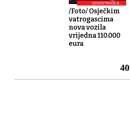
UDVOSTRUČILA SE
IZDVAJANJA
/Foto/ Osječkim
vatrogascima
nova vozila
vrijedna 110.000
eura