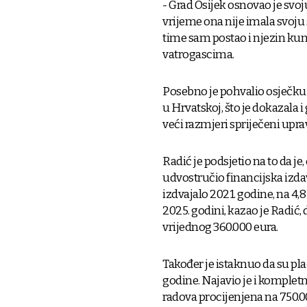
- Grad Osijek osnovao je svoj
vrijeme ona nije imala svoju 
time sam postao i njezin kum 
vatrogascima.
Posebno je pohvalio osječku 
u Hrvatskoj, što je dokazala i
veći razmjeri spriječeni up
Radić je podsjetio na to da j
udvostručio financijska izdav
izdvajalo 2021. godine, na 4,
2025. godini, kazao je Radić,
vrijednog 360.000 eura.
Također je istaknuo da su pla
godine. Najavio je i kompletn
radova procijenjena na 750.00