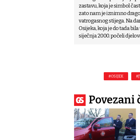
zastavu, koja je simbol čast
zato nam je iznimno drago 
vatrogasnog stijega. Na da
Osijeka, koja je do tada bil
siječnja 2000. počeli djelov
#OSIJEK
#J
Povezani 