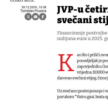
GOJKO MITIĆ
JVP-u četir
30.12.2024., 16:38
Tomislav Prusina
svečani sti
Financiranje postrojbe 
milijuna eura u 2025. g
K
ao što i priliči
ponedjeljak je pos
zapovjedniku Gora
vrijedna 110.000 e
darovao svečani stijeg, čime 
Uz svečano postrojavanje i 
porukom "Vatru gasi, brata s