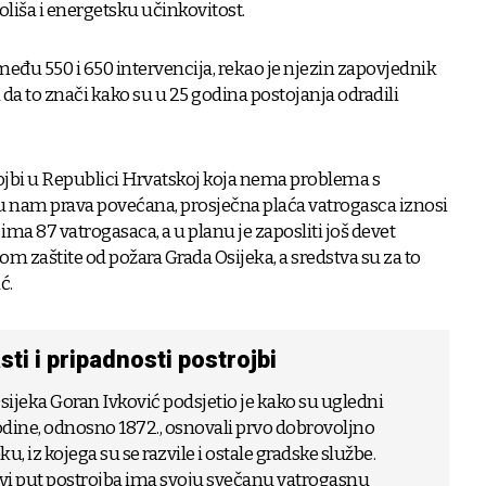
oliša i energetsku učinkovitost.
među 550 i 650 intervencija, rekao je njezin zapovjednik
a to znači kako su u 25 godina postojanja odradili
rojbi u Republici Hrvatskoj koja nema problema s
u nam prava povećana, prosječna plaća vatrogasca iznosi
ma 87 vatrogasaca, a u planu je zaposliti još devet
m zaštite od požara Grada Osijeka, a sredstva su za to
ć.
sti i pripadnosti postrojbi
ijeka Goran Ivković podsjetio je kako su ugledni
godine, odnosno 1872., osnovali prvo dobrovoljno
, iz kojega su se razvile i ostale gradske službe.
rvi put postrojba ima svoju svečanu vatrogasnu