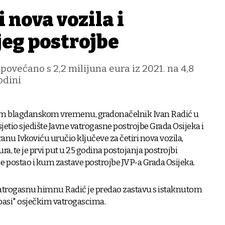
i nova vozila i
jeg postrojbe
povećano s 2,2 milijuna eura iz 2021. na 4,8
odini
 ovom blagdanskom vremenu, gradonačelnik Ivan Radić u
jetio sjedište Javne vatrogasne postrojbe Grada Osijeka i
nu Ivkoviću uručio ključeve za četiri nova vozila,
ura, te je prvi put u 25 godina postojanja postrojbi
je postao i kum zastave postrojbe JVP-a Grada Osijeka.
vatrogasnu himnu Radić je predao zastavu s istaknutom
pasi" osječkim vatrogascima.