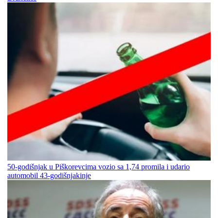
50-godišnjak u Piškorevcima vozio sa 1,74 promila i udario
automobil 43-godišnjakinje