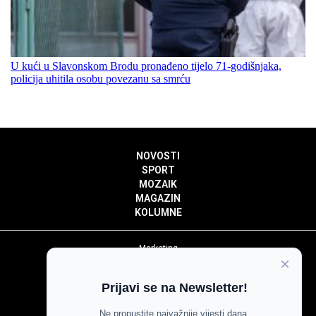
U kući u Slavonskom Brodu pronađeno tijelo 71-godišnjaka,
policija uhitila osobu povezanu sa smrću
NOVOSTI
SPORT
MOZAIK
MAGAZIN
KOLUMNE
Marketing
×
Politika privatnosti
Politika kolačića
Prijavi se na Newsletter!
Impressum
Pravila prenošenja sadržaja
Ne propustite najvažnije vijesti dana.