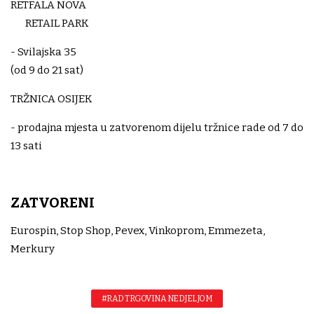
RETFALA NOVA
RETAIL PARK
- Svilajska 35
(od 9 do 21 sat)
TRŽNICA OSIJEK
- prodajna mjesta u zatvorenom dijelu tržnice rade od 7 do
13 sati
ZATVORENI
Eurospin, Stop Shop, Pevex, Vinkoprom, Emmezeta,
Merkury
#RAD TRGOVINA NEDJELJOM