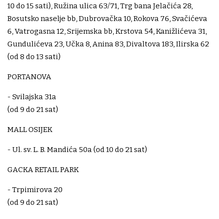
10 do 15 sati), Ružina ulica 63/71, Trg bana Jelačića 28,
Bosutsko naselje bb, Dubrovačka 10, Rokova 76, Svačićeva
6, Vatrogasna 12, Srijemska bb, Krstova 54, Kanižlićeva 31,
Gundulićeva 23, Učka 8, Anina 83, Divaltova 183, Ilirska 62
(od 8 do 13 sati)
PORTANOVA
- Svilajska 31a
(od 9 do 21 sat)
MALL OSIJEK
- Ul. sv. L. B. Mandića 50a (od 10 do 21 sat)
GACKA RETAIL PARK
- Trpimirova 20
(od 9 do 21 sat)