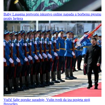
Baby Lasagna pretvorio iskustvo online napada u borbenu pjesmu
protiv hejtera
Vučić šalje poruke suradnje, Vulin tvrdi da iza posjeta stoji
Bruxelles