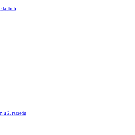
e kultnih
m u 2. razredu