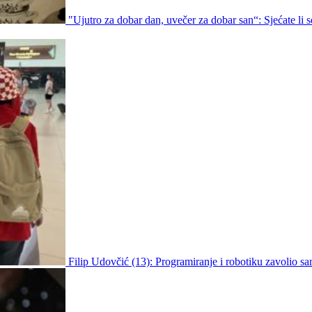
"Ujutro za dobar dan, uvečer za dobar san“: Sjećate li s
Filip Udovčić (13): Programiranje i robotiku zavolio sa