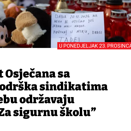
U PONEDJELJAK 23. PROSINC
t Osječana sa
podrška sindikatima
rebu održavaju
a sigurnu školu”