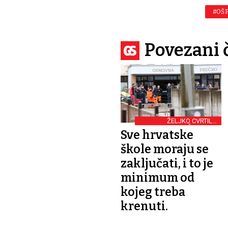
#OŠ 
Povezani 
ŽELJKO CVRTILA,
STRUČNJAK ZA
Sve hrvatske
SIGURNOST
škole moraju se
zaključati, i to je
minimum od
kojeg treba
krenuti.