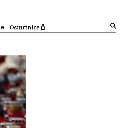
ne
Osmrtnice