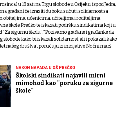
rosinca) u 18 sati na Trgu slobode u Osijeku, ispod Jedra,
a građani će izraziti duboku sućut i solidarnost sa
 obiteljima, učenicima, učiteljima i roditeljima
ne škole Prečko te iskazati podršku sindikatima koji u
“Za sigurnu školu”. “Pozivamo građane i građanke da
slobode kako bi iskazali solidarnost, ali i pokazali kako
tet našeg društva”, poručuju iz inicijative Noćni marš
NAKON NAPADA U OŠ PREČKO
Školski sindikati najavili mirni
mimohod kao "poruku za sigurne
škole"