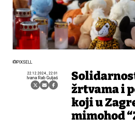
PIXSELL
Solidarnos
22.12.2024., 22:01
Ivana Rab Guljaš
žrtvama i 
koji u Zag
mimohod “Z