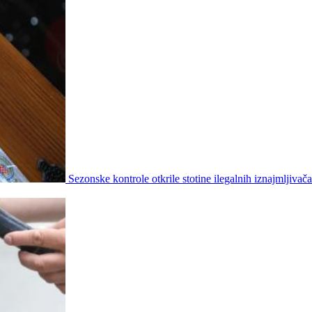
Sezonske kontrole otkrile stotine ilegalnih iznajmljivača