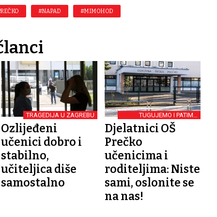
PREČKO
#NAPAD
#MIMOHOD
članci
TRAGEDIJA U ZAGREBU
TUGUJEMO I PATIMO
ZAJEDNO
Ozlijeđeni
Djelatnici OŠ
učenici dobro i
Prečko
stabilno,
učenicima i
učiteljica diše
roditeljima: Niste
samostalno
sami, oslonite se
na nas!