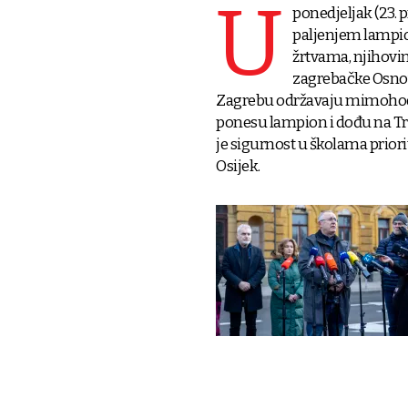
U
ponedjeljak (23. p
paljenjem lampion
žrtvama, njihovim
zagrebačke Osnov
Zagrebu održavaju mimohod 
ponesu lampion i dođu na Trg 
je sigurnost u školama priori
Osijek.