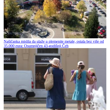
Našičanka mislila da ulaže u plemenite metale, ostala bez više od
35.000 eura: Osumnjičen 43-godišnji Čeh