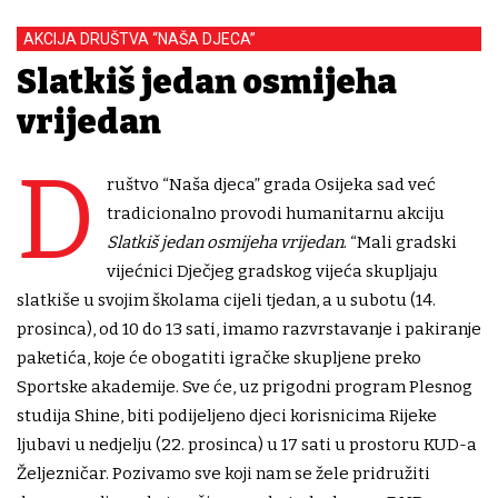
AKCIJA DRUŠTVA “NAŠA DJECA”
Slatkiš jedan osmijeha
vrijedan
D
ruštvo “Naša djeca” grada Osijeka sad već
tradicionalno provodi humanitarnu akciju
Slatkiš jedan osmijeha vrijedan
. “Mali gradski
vijećnici Dječjeg gradskog vijeća skupljaju
slatkiše u svojim školama cijeli tjedan, a u subotu (14.
prosinca), od 10 do 13 sati, imamo razvrstavanje i pakiranje
paketića, koje će obogatiti igračke skupljene preko
Sportske akademije. Sve će, uz prigodni program Plesnog
studija Shine, biti podijeljeno djeci korisnicima Rijeke
ljubavi u nedjelju (22. prosinca) u 17 sati u prostoru KUD-a
Željezničar. Pozivamo sve koji nam se žele pridružiti