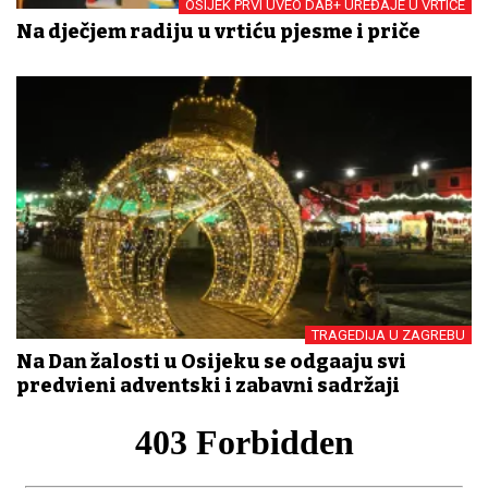
OSIJEK PRVI UVEO DAB+ UREĐAJE U VRTIĆE
Na dječjem radiju u vrtiću pjesme i priče
TRAGEDIJA U ZAGREBU
Na Dan žalosti u Osijeku se odgađaju svi
predviđeni adventski i zabavni sadržaji