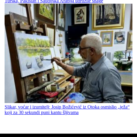
Turska, Pakistan i Saudijska Arabija udružile snage
Slikar, voćar i izumitelj: Josip Božićević iz Otoka osmislio „ježa“
koji za 30 sekundi puni kantu šljivama