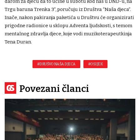
darom za djecu da to učine u subotu kod nas u DND-u, na
Trgu baruna Trenka 3”, poručuju iz Društva “Naša djeca”.
Inače, nakon pakiranja paketića u Društvu će organizirati
prigodne radionice u sklopu Adventa ljudskosti, s temom
mentalnog zdravlja djece, koje vodi muzikoterapeutkinja
Tena Duran.
#DRUŠVO NAŠA DJECA
#OSIJEK
Povezani članci