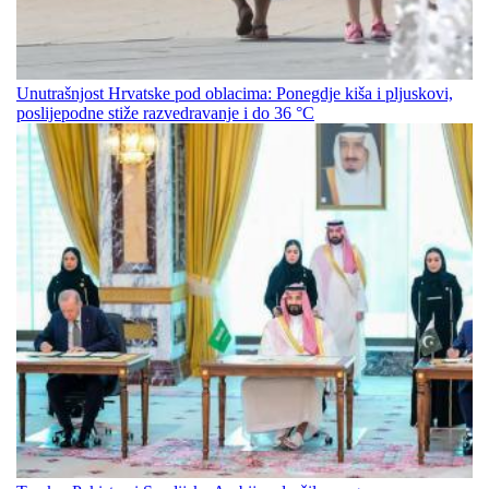
Unutrašnjost Hrvatske pod oblacima: Ponegdje kiša i pljuskovi,
poslijepodne stiže razvedravanje i do 36 °C