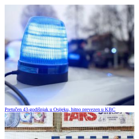
Pretučen 43-godišnjak u Osijeku, hitno prevezen u KBC