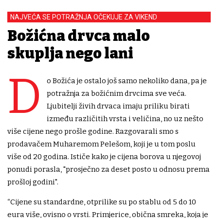
NAJVEĆA SE POTRAŽNJA OČEKUJE ZA VIKEND
Božićna drvca malo
skuplja nego lani
D
o Božića je ostalo još samo nekoliko dana, pa je
potražnja za božićnim drvcima sve veća.
Ljubitelji živih drvaca imaju priliku birati
između različitih vrsta i veličina, no uz nešto
više cijene nego prošle godine. Razgovarali smo s
prodavačem Muharemom Pelešom, koji je u tom poslu
više od 20 godina. Ističe kako je cijena borova u njegovoj
ponudi porasla, "prosječno za deset posto u odnosu prema
prošloj godini".
“Cijene su standardne, otprilike su po stablu od 5 do 10
eura više, ovisno o vrsti. Primjerice, obična smreka, koja je