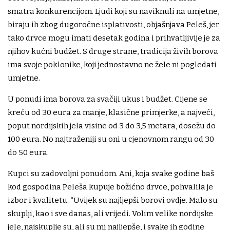
smatra konkurencijom. Ljudi koji su naviknuli na umjetne,
biraju ih zbog dugoročne isplativosti, objašnjava Peleš, jer
tako drvce mogu imati desetak godina i prihvatljivije je za
njihov kućni budžet. S druge strane, tradicija živih borova
ima svoje poklonike, koji jednostavno ne žele ni pogledati
umjetne.
U ponudi ima borova za svačiji ukus i budžet. Cijene se
kreću od 30 eura za manje, klasične primjerke, a najveći,
poput nordijskih jela visine od 3 do 3,5 metara, dosežu do
100 eura. No najtraženiji su oni u cjenovnom rangu od 30
do 50 eura.
Kupci su zadovoljni ponudom. Ani, koja svake godine baš
kod gospodina Peleša kupuje božićno drvce, pohvalila je
izbor i kvalitetu. “Uvijek su najljepši borovi ovdje. Malo su
skuplji, kao i sve danas, ali vrijedi. Volim velike nordijske
jele, najskuplje su, ali su mi najljepše, i svake ih godine