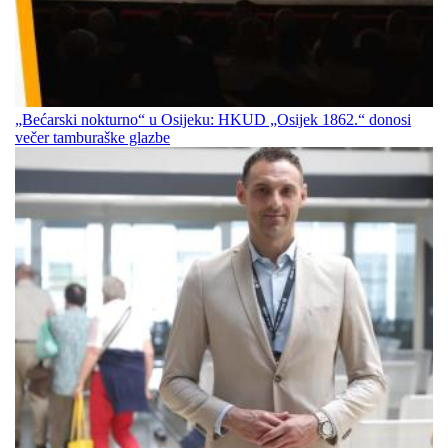
„Bećarski nokturno“ u Osijeku: HKUD „Osijek 1862.“ donosi
večer tamburaške glazbe