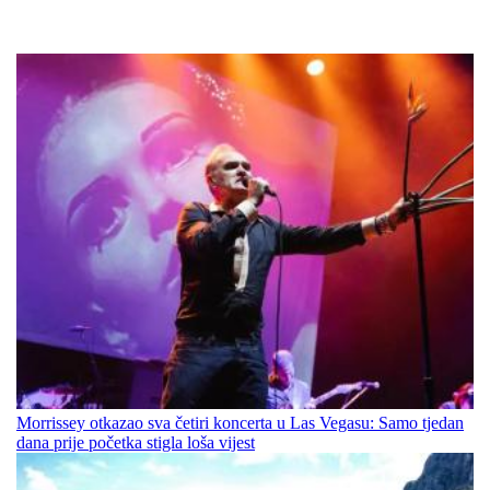
Morrissey otkazao sva četiri koncerta u Las Vegasu: Samo tjedan
dana prije početka stigla loša vijest