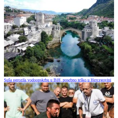
Suša ugrozila vodoopskrbu u BiH, posebno teško u Hercegovini