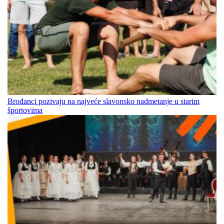
Brođanci pozivaju na najveće slavonsko nadmetanje u starim
športovima