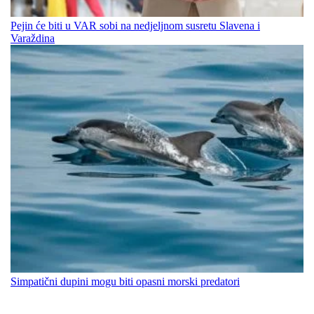
Pejin će biti u VAR sobi na nedjeljnom susretu Slavena i
Varaždina
Simpatični dupini mogu biti opasni morski predatori