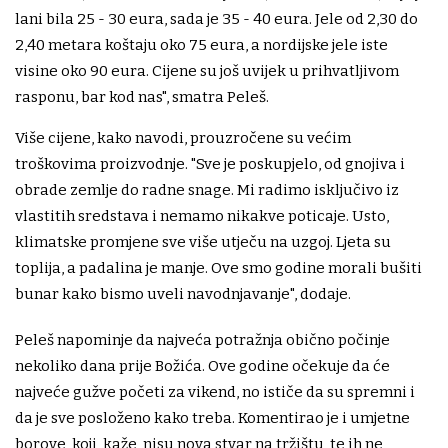
lani bila 25 - 30 eura, sada je 35 - 40 eura. Jele od 2,30 do
2,40 metara koštaju oko 75 eura, a nordijske jele iste
visine oko 90 eura. Cijene su još uvijek u prihvatljivom
rasponu, bar kod nas", smatra Peleš.
Više cijene, kako navodi, prouzročene su većim
troškovima proizvodnje. "Sve je poskupjelo, od gnojiva i
obrade zemlje do radne snage. Mi radimo isključivo iz
vlastitih sredstava i nemamo nikakve poticaje. Usto,
klimatske promjene sve više utječu na uzgoj. Ljeta su
toplija, a padalina je manje. Ove smo godine morali bušiti
bunar kako bismo uveli navodnjavanje", dodaje.
Peleš napominje da najveća potražnja obično počinje
nekoliko dana prije Božića. Ove godine očekuje da će
najveće gužve početi za vikend, no ističe da su spremni i
da je sve posloženo kako treba. Komentirao je i umjetne
borove, koji, kaže, nisu nova stvar na tržištu, te ih ne