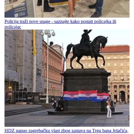
Policija traži nove snage - saznajte kako postati policajka ili
policajac
HDZ napao zagrebačku vlast zbog zastava na Trgu bana Jelačića,