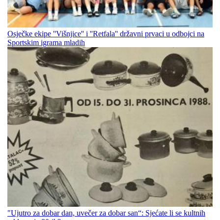
Osječke ekipe ''Višnjice'' i ''Retfala'' državni prvaci u odbojci na
Sportskim igrama mladih
"Ujutro za dobar dan, uvečer za dobar san“: Sjećate li se kultnih