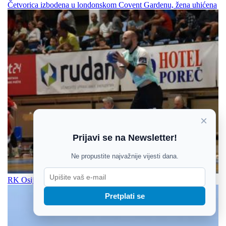
Četvorica izbodena u londonskom Covent Gardenu, žena uhićena
×
Prijavi se na Newsletter!
Ne propustite najvažnije vijesti dana.
RK Osijek počinje pripreme: Veraja pozdravlja i tri nova igrača
Pretplati se