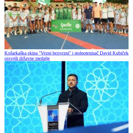
Košarkaška ekipa ''Vezni bezvezni'' i stolnotenisač David Kubiček
osvojili državne medalje