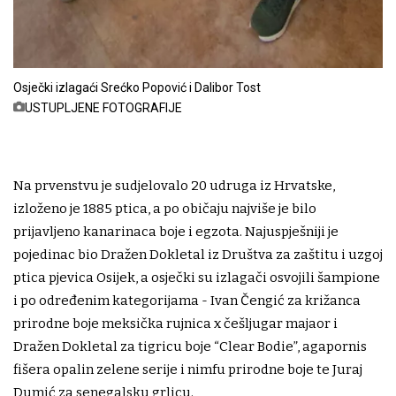
Osječki izlagaći Srećko Popović i Dalibor Tost
USTUPLJENE FOTOGRAFIJE
Na prvenstvu je sudjelovalo 20 udruga iz Hrvatske,
izloženo je 1885 ptica, a po običaju najviše je bilo
prijavljeno kanarinaca boje i egzota. Najuspješniji je
pojedinac bio Dražen Dokletal iz Društva za zaštitu i uzgoj
ptica pjevica Osijek, a osječki su izlagači osvojili šampione
i po određenim kategorijama - Ivan Čengić za križanca
prirodne boje meksička rujnica x češljugar majaor i
Dražen Dokletal za tigricu boje “Clear Bodie”, agapornis
fišera opalin zelene serije i nimfu prirodne boje te Juraj
Dumić za senegalsku grlicu.