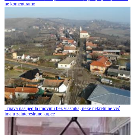
ne komentiramo
Trnava naslijedila imovinu bez vlasnika, neke nekretnine već
imaju zainteresirane kupce