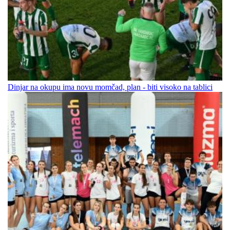
Dinjar na okupu ima novu momčad, plan - biti visoko na tablici