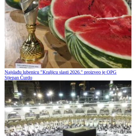
Najslađu lubenicu "Kraljicu slasti 2026." proizveo je OPG
Stjepan Ćurdo