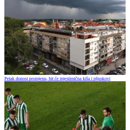
Petak donosi promjenu, bit će mjestimična kiša i pljuskovi