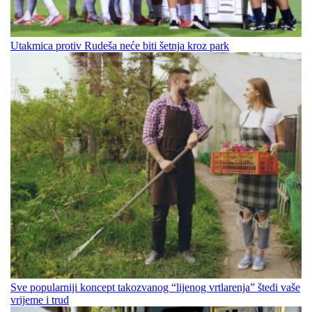
Utakmica protiv Rudeša neće biti šetnja kroz park
Sve popularniji koncept takozvanog “lijenog vrtlarenja” štedi vaše
vrijeme i trud