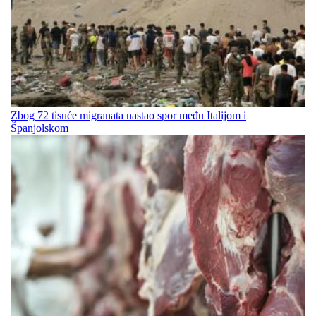
Zbog 72 tisuće migranata nastao spor među Italijom i
Španjolskom