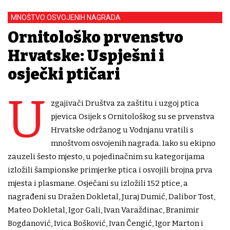
MNOŠTVO OSVOJENIH NAGRADA
Ornitološko prvenstvo
Hrvatske: Uspješni i
osječki ptičari
U
zgajivači Društva za zaštitu i uzgoj ptica
pjevica Osijek s Ornitološkog su se prvenstva
Hrvatske održanog u Vodnjanu vratili s
mnoštvom osvojenih nagrada. Iako su ekipno
zauzeli šesto mjesto, u pojedinačnim su kategorijama
izložili šampionske primjerke ptica i osvojili brojna prva
mjesta i plasmane. Osječani su izložili 152 ptice, a
nagrađeni su Dražen Dokletal, Juraj Dumić, Dalibor Tost,
Mateo Dokletal, Igor Gali, Ivan Varaždinac, Branimir
Bogdanović, Ivica Bošković, Ivan Čengić, Igor Marton i