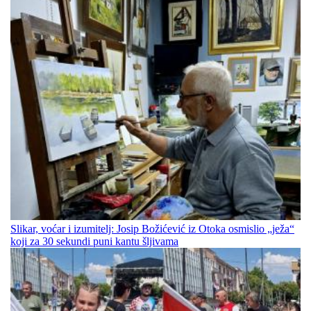
Slikar, voćar i izumitelj: Josip Božićević iz Otoka osmislio „ježa“
koji za 30 sekundi puni kantu šljivama