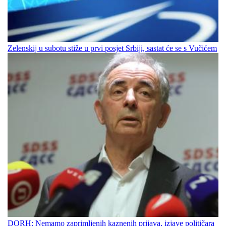
Zelenskij u subotu stiže u prvi posjet Srbiji, sastat će se s Vučićem
DORH: Nemamo zaprimljenih kaznenih prijava, izjave političara