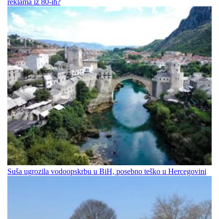
reklama iz 80-ih?
Suša ugrozila vodoopskrbu u BiH, posebno teško u Hercegovini