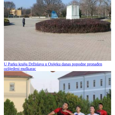
U Parku kralja Držislava u Osijeku danas popodne pronađen
ozlijeđeni muškarac