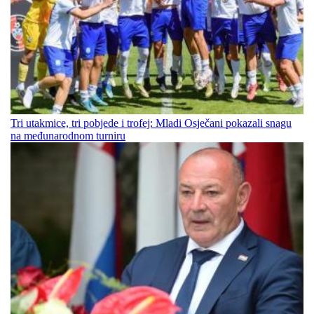
Tri utakmice, tri pobjede i trofej: Mladi Osječani pokazali snagu
na međunarodnom turniru