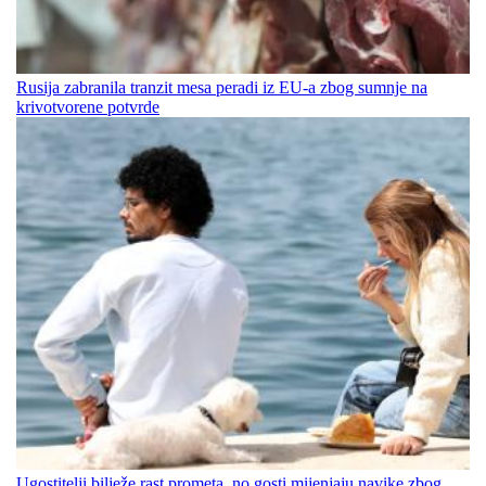
Rusija zabranila tranzit mesa peradi iz EU-a zbog sumnje na
krivotvorene potvrde
Ugostitelji bilježe rast prometa, no gosti mijenjaju navike zbog