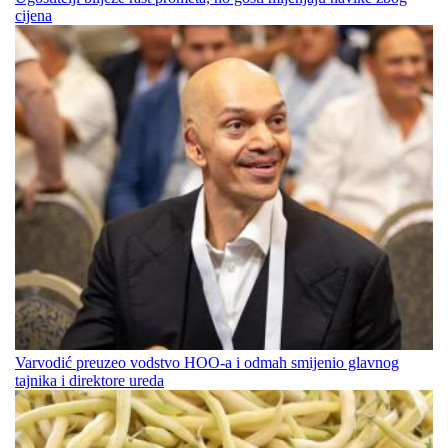
cijena
Varvodić preuzeo vodstvo HOO-a i odmah smijenio glavnog
tajnika i direktore ureda