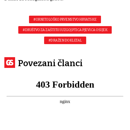
#ORNITOLOŠKO PRVENSTVO HRVATSKE
#DRUŠTVO ZA ZAŠTITU I UZGOJ PTICA PJEVICA OSIJEK
#DRAŽEN DOKLETAL
Povezani članci