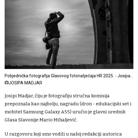
Pobjednička fotografija Glasovog fotonatječaja HR 2025. - Josipa
Madjar - Survived to tell the Tale (na fotografiji Miroslav Ernješ)
JOSIPA MADJAR
Josipi Madjar, čiju je fotografiju stručna komisija
prepoznala kao najbolju, nagradu (dron - edukacijski set i
mobitel Samsung Galaxy A55) uručio je glavni urednik
Glasa Slavonije Mario Mihaljević.
U razgovoru koji smo vodili u našoj redakciji autorica