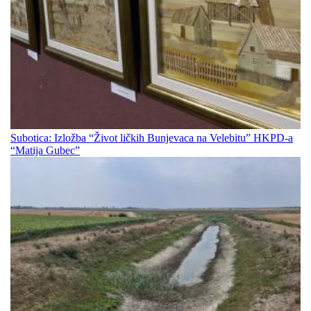
Subotica: Izložba “Život ličkih Bunjevaca na Velebitu” HKPD-a
“Matija Gubec”