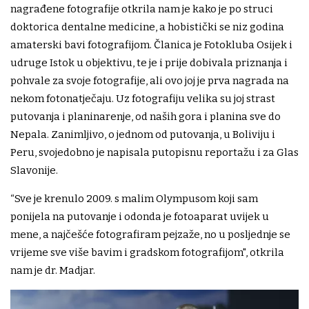
nagrađene fotografije otkrila nam je kako je po struci
doktorica dentalne medicine, a hobistički se niz godina
amaterski bavi fotografijom. Članica je Fotokluba Osijek i
udruge Istok u objektivu, te je i prije dobivala priznanja i
pohvale za svoje fotografije, ali ovo joj je prva nagrada na
nekom fotonatječaju. Uz fotografiju velika su joj strast
putovanja i planinarenje, od naših gora i planina sve do
Nepala. Zanimljivo, o jednom od putovanja, u Boliviju i
Peru, svojedobno je napisala putopisnu reportažu i za Glas
Slavonije.
“Sve je krenulo 2009. s malim Olympusom koji sam
ponijela na putovanje i odonda je fotoaparat uvijek u
mene, a najčešće fotografiram pejzaže, no u posljednje se
vrijeme sve više bavim i gradskom fotografijom", otkrila
nam je dr. Madjar.