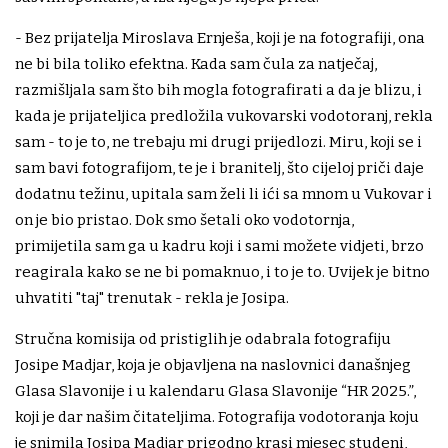
- Bez prijatelja Miroslava Ernješa, koji je na fotografiji, ona
ne bi bila toliko efektna. Kada sam čula za natječaj,
razmišljala sam što bih mogla fotografirati a da je blizu, i
kada je prijateljica predložila vukovarski vodotoranj, rekla
sam - to je to, ne trebaju mi drugi prijedlozi. Miru, koji se i
sam bavi fotografijom, te je i branitelj, što cijeloj priči daje
dodatnu težinu, upitala sam želi li ići sa mnom u Vukovar i
on je bio pristao. Dok smo šetali oko vodotornja,
primijetila sam ga u kadru koji i sami možete vidjeti, brzo
reagirala kako se ne bi pomaknuo, i to je to. Uvijek je bitno
uhvatiti "taj" trenutak - rekla je Josipa.
Stručna komisija od pristiglih je odabrala fotografiju
Josipe Madjar, koja je objavljena na naslovnici današnjeg
Glasa Slavonije i u kalendaru Glasa Slavonije “HR 2025.”,
koji je dar našim čitateljima. Fotografija vodotoranja koju
je snimila Josipa Madjar prigodno krasi mjesec studeni,