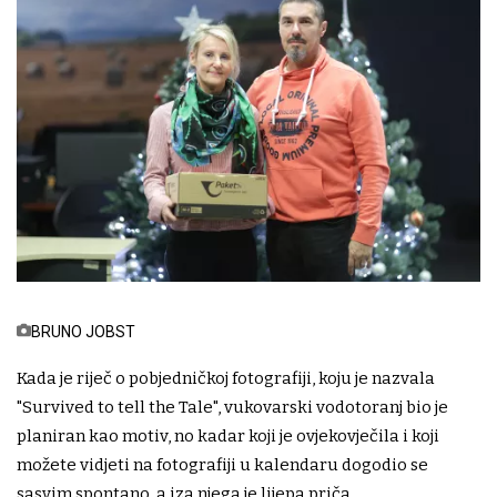
BRUNO JOBST
Kada je riječ o pobjedničkoj fotografiji, koju je nazvala
"Survived to tell the Tale", vukovarski vodotoranj bio je
planiran kao motiv, no kadar koji je ovjekovječila i koji
možete vidjeti na fotografiji u kalendaru dogodio se
sasvim spontano, a iza njega je lijepa priča.