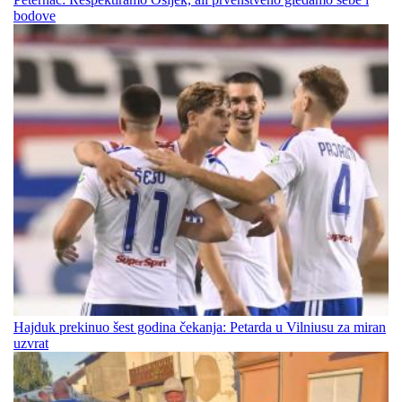
bodove
Hajduk prekinuo šest godina čekanja: Petarda u Vilniusu za miran
uzvrat