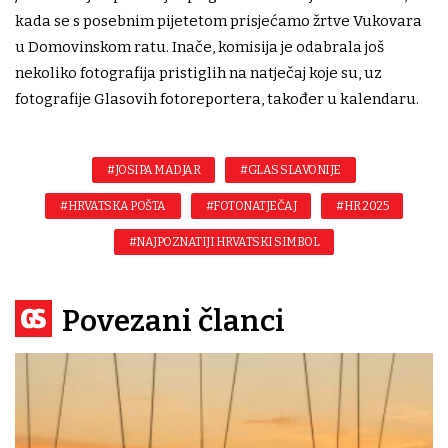
kada se s posebnim pijetetom prisjećamo žrtve Vukovara
u Domovinskom ratu. Inače, komisija je odabrala još
nekoliko fotografija pristiglih na natječaj koje su, uz
fotografije Glasovih fotoreportera, također u kalendaru.
#JOSIPA MADJAR
#GLAS SLAVONIJE
#HRVATSKA POŠTA
#FOTONATJEČAJ
#HR 2025
#NAJPOZNATIJI HRVATSKI SIMBOL
Povezani članci