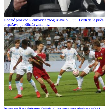
Hodžić prozvao Plenkovića zbog izjave o Oluji: Tvrdi da je priča
o spašavanju Bihaća „mit i laž“
Peternac: Respektiramo Osijek, ali prvenstveno gledamo sebe i