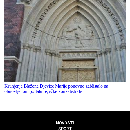
Krunjenje Blažene Djevice Marije ponovno zablistalo na
obnovljenom portalu osječke konkatedrale
NOVOSTI
SPORT