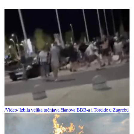
/Video/ Izbila velika tučnjava članova BBB-a i Torcide u Zagrebu