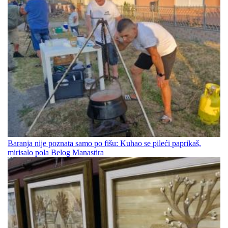
Baranja nije poznata samo po fišu: Kuhao se pileći paprikaš,
mirisalo pola Belog Manastira