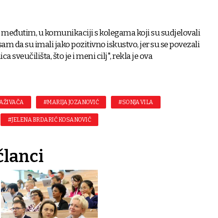
, međutim, u komunikaciji s kolegama koji su sudjelovali
m da su imali jako pozitivno iskustvo, jer su se povezali
 sveučilišta, što je i meni cilj", rekla je ova
AŽIVAČA
#MARIJA JOZANOVIĆ
#SONJA VILA
#JELENA BRDARIĆ KOSANOVIĆ
članci