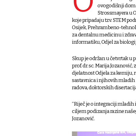
O
ovogodišnji domać
Strossmayera u O
koje pripadaju tzv. STEM pod
Osijek, Prehrambeno-tehnološ
za dentalnu medicinu i zdrav
informatiku, Odjel za biologij
Skup je održan u četvrtak u p
prof. dr. sc. Marija Jozanovi
djelatnost Odjela za kemiju, 
sastavnica i njihovih mladih
radova, doktorskih disertacija 
“Riječ je o integraciji mladi
ciljem podizanja razine našeg
Jozanović.