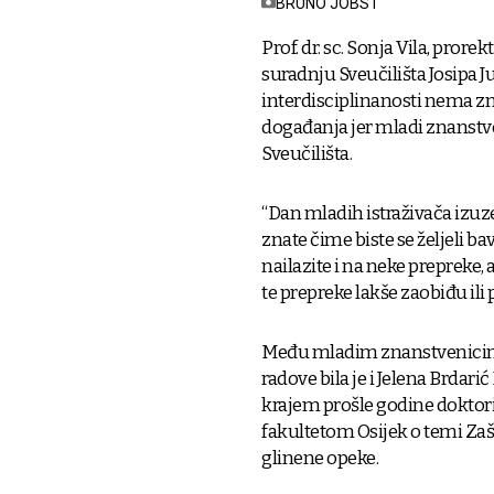
BRUNO JOBST
Prof. dr. sc. Sonja Vila, pro
suradnju Sveučilišta Josipa J
interdisciplinanosti nema zna
događanja jer mladi znanstven
Sveučilišta.
“Dan mladih istraživača izuze
znate čime biste se željeli ba
nailazite i na neke prepreke,
te prepreke lakše zaobiđu ili 
Među mladim znanstvenicima k
radove bila je i Jelena Brdari
krajem prošle godine doktori
fakultetom Osijek o temi Za
glinene opeke.