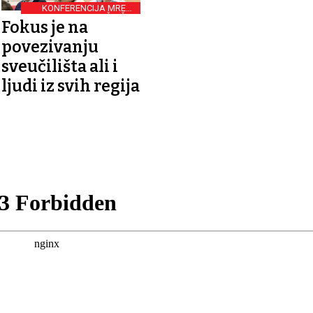
KONFERENCIJA MREŽE
EUROPSKIH SVEUČILIŠTA
Fokus je na
COLOURS
povezivanju
sveučilišta ali i
ljudi iz svih regija