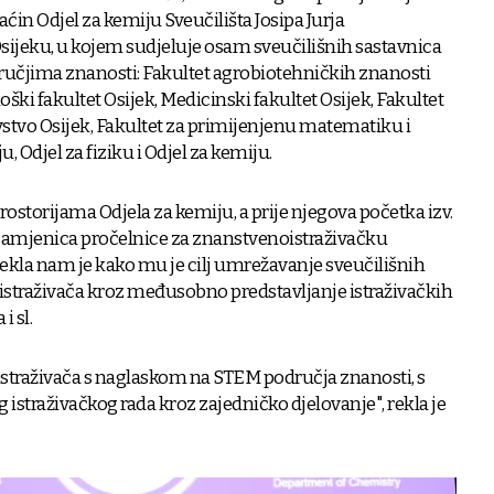
in Odjel za kemiju Sveučilišta Josipa Jurja
sijeku, u kojem sudjeluje osam sveučilišnih sastavnica
ručjima znanosti: Fakultet agrobiotehničkih znanosti
ki fakultet Osijek, Medicinski fakultet Osijek, Fakultet
stvo Osijek, Fakultet za primijenjenu matematiku i
u, Odjel za fiziku i Odjel za kemiju.
rostorijama Odjela za kemiju, a prije njegova početka izv.
ć, zamjenica pročelnice za znanstvenoistraživačku
rekla nam je kako mu je cilj umrežavanje sveučilišnih
 istraživača kroz međusobno predstavljanje istraživačkih
i sl.
h istraživača s naglaskom na STEM područja znanosti, s
 istraživačkog rada kroz zajedničko djelovanje", rekla je