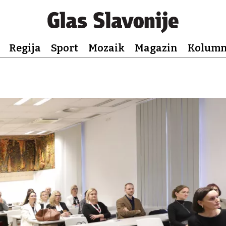
Regija
Sport
Mozaik
Magazin
Kolum