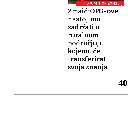
FORUM "HORIZONS OF
INNOVATION"
Zmaić: OPG-ove
nastojimo
zadržati u
ruralnom
području, u
kojemu će
transferirati
svoja znanja