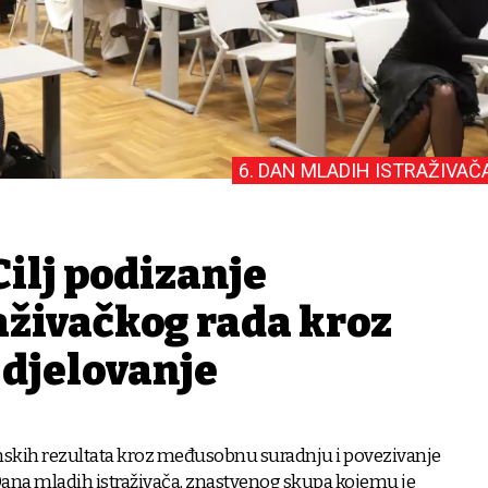
6. DAN MLADIH ISTRAŽIVAČ
Cilj podizanje
aživačkog rada kroz
 djelovanje
nskih rezultata kroz međusobnu suradnju i povezivanje
Dana mladih istraživača, znastvenog skupa kojemu je