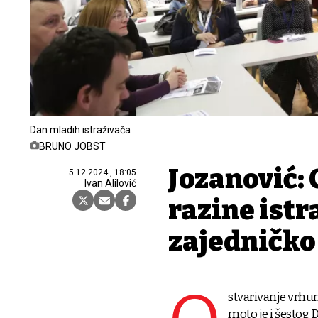
Dan mladih istraživača
BRUNO JOBST
Jozanović: 
5.12.2024., 18:05
Ivan Alilović
razine istr
zajedničko
stvarivanje vrhu
moto je i šestog 