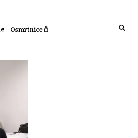
ne
Osmrtnice