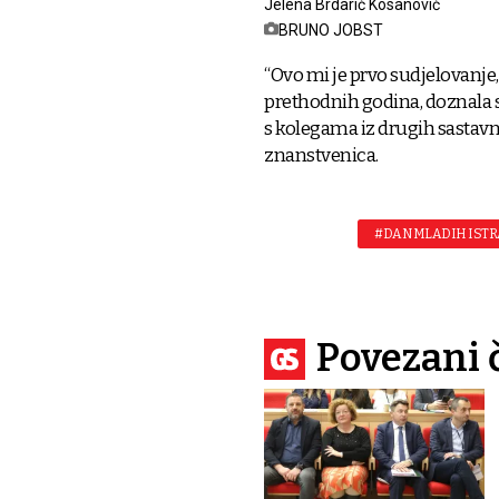
Jelena Brdarić Kosanović
BRUNO JOBST
“Ovo mi je prvo sudjelovanje
prethodnih godina, doznala sa
s kolegama iz drugih sastavnica
znanstvenica.
#DAN MLADIH ISTR
Povezani 