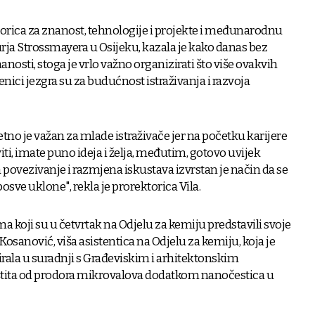
rektorica za znanost, tehnologije i projekte i međunarodnu
urja Strossmayera u Osijeku, kazala je kako danas bez
nosti, stoga je vrlo važno organizirati što više ovakvih
ici jezgra su za budućnost istraživanja i razvoja
tno je važan za mlade istraživače jer na početku karijere
viti, imate puno ideja i želja, međutim, gotovo uvijek
 a povezivanje i razmjena iskustava izvrstan je način da se
posve uklone", rekla je prorektorica Vila.
oji su u četvrtak na Odjelu za kemiju predstavili svoje
ć Kosanović, viša asistentica na Odjelu za kemiju, koja je
rala u suradnji s Građeviskim i arhitektonskim
štita od prodora mikrovalova dodatkom nanočestica u