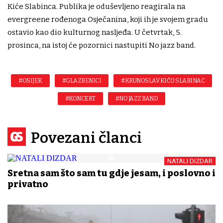
Kiće Slabinca. Publika je oduševljeno reagirala na
evergreene rođenoga Osječanina, koji ih je svojem gradu
ostavio kao dio kulturnog nasljeđa. U četvrtak, 5.
prosinca, na istoj će pozornici nastupiti No jazz band.
#OSIJEK
#GLAZBENICI
#KRUNOSLAV KIĆO SLABINAC
#KONCERT
#NO JAZZ BAND
Povezani članci
NATALI DIZDAR
Sretna sam što sam tu gdje jesam, i poslovno i
privatno