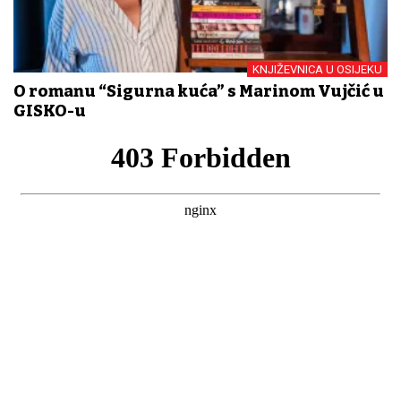
KNJIŽEVNICA U OSIJEKU
O romanu “Sigurna kuća” s Marinom Vujčić u
GISKO-u