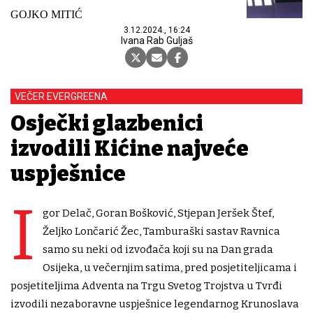
GOJKO MITIĆ
3.12.2024., 16:24
Ivana Rab Guljaš
VEČER EVERGREENA
Osječki glazbenici
izvodili Kićine najveće
uspješnice
I
gor Delač, Goran Bošković, Stjepan Jeršek Štef,
Željko Lončarić Žec, Tamburaški sastav Ravnica
samo su neki od izvođača koji su na Dan grada
Osijeka, u večernjim satima, pred posjetiteljicama i
posjetiteljima Adventa na Trgu Svetog Trojstva u Tvrđi
izvodili nezaboravne uspješnice legendarnog Krunoslava