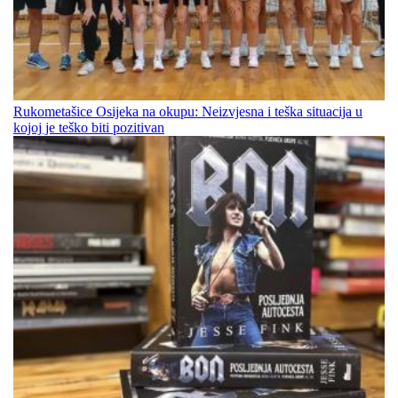
Rukometašice Osijeka na okupu: Neizvjesna i teška situacija u
kojoj je teško biti pozitivan