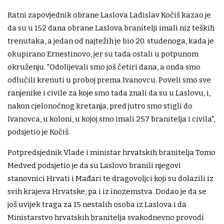
Ratni zapovjednik obrane Laslova Ladislav Kočiš kazao je
da su u 152 dana obrane Laslova branitelji imali niz teških
trenutaka, a jedan od najtežih je bio 20. studenoga, kada je
okupirano Ernestinovo, jer su tada ostali u potpunom
okruženju. "Odolijevali smo još četiri dana, a onda smo
odlučili krenuti u proboj prema Ivanovcu. Poveli smo sve
ranjenike i civile za koje smo tada znali da su u Laslovu, i,
nakon cjelonoćnog kretanja, pred jutro smo stigli do
Ivanovca, u koloni, u kojoj smo imali 257 branitelja i civila",
podsjetio je Kočiš.
Potpredsjednik Vlade i ministar hrvatskih branitelja Tomo
Medved podsjetio je da su Laslovo branili njegovi
stanovnici Hrvati i Mađari te dragovoljci koji su dolazili iz
svih krajeva Hrvatske, pa i iz inozemstva. Dodao je da se
još uvijek traga za 15 nestalih osoba iz Laslova i da
Ministarstvo hrvatskih branitelja svakodnevno provodi