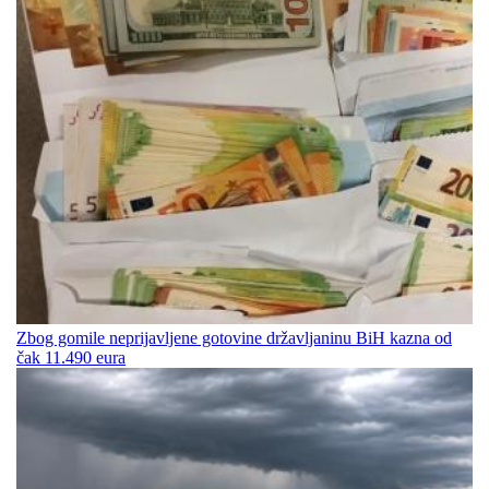
Zbog gomile neprijavljene gotovine državljaninu BiH kazna od
čak 11.490 eura