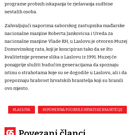
programe probnih iskapanja te rješavanja sudbine
nestalih osoba.
Zahvaljujući naporima saborskog zastupnika mađarske
nacionalne manjine Roberta Jankovicsa i Ureda za
nacionalne manjine Vlade RH, u Laslovu je otvoren Muzej
Domovinskog rata, koji je koncipiran tako da se što
kvalitetnije prenese slika o Laslovu iz 1991. Muzej će
ponajprije služiti budućim generacijama da spoznaju
istinu o strahotama koje su se dogodile u Laslovu, ali i da
prepoznaju hrabrost hrvatskih branitelja koji su branili
ovo mjesto.
#LASLOVA
#SPOMEN NA POGINULE HRVATSKE BRANITELJE
Povezani članci