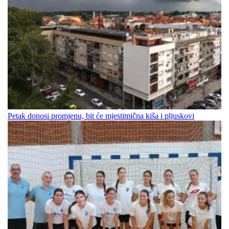
Petak donosi promjenu, bit će mjestimična kiša i pljuskovi