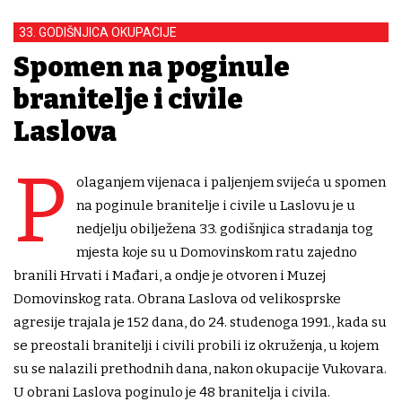
33. GODIŠNJICA OKUPACIJE
Spomen na poginule
branitelje i civile
Laslova
P
olaganjem vijenaca i paljenjem svijeća u spomen
na poginule branitelje i civile u Laslovu je u
nedjelju obilježena 33. godišnjica stradanja tog
mjesta koje su u Domovinskom ratu zajedno
branili Hrvati i Mađari, a ondje je otvoren i Muzej
Domovinskog rata. Obrana Laslova od velikosprske
agresije trajala je 152 dana, do 24. studenoga 1991., kada su
se preostali branitelji i civili probili iz okruženja, u kojem
su se nalazili prethodnih dana, nakon okupacije Vukovara.
U obrani Laslova poginulo je 48 branitelja i civila.