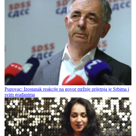
Pupovac: Izostanak reakcije na govor mržnje prijetnja je Srbima i
svim građanima