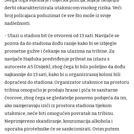
derbi okarakterizirala utakmicom visokog rizika. Veći
broj policajaca poduzimat će sve što može iz svoje
nadležnosti.
- Ulazi u stadion bit će otvoreni od 13 sati. Navijače se
poziva da do stadiona dođu ranije kako bi se izbjegle
prometne gužve i čekanje na ulazima na tribine. Za
navijače Hajduka predviđen je prihvat na izlazu s
autoceste A5 (Osijek), zbog čega bi bilo poželjno da dođu
najkasnije do 13 sati, kako bi u organiziranoj koloni bili
dopraćeni do stadiona. Organizator utakmice na prostoru
tribina omogućio je prodaju hrane i pića te sanitarne
čvorove, zbog čega se gledatelje ponovno podsjeća da im,
ako namjeravaju izići iz prostora stadiona tijekom
utakmice, neće biti omogućen povratak na tribinu.
Neprimjereno skandiranje, konzumacija alkohola i
uporaba pirotehnike će se sankcionirati. Ovim putem