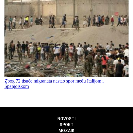
Zbog 72 tisuće migranata nastao spor među Italijom i
Španjolskom
NOVOSTI
SPORT
MOZAIK