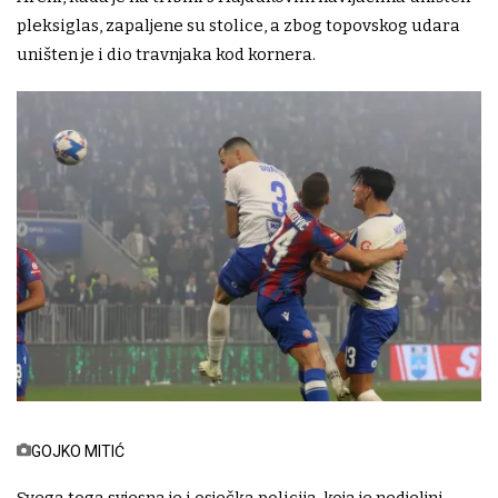
pleksiglas, zapaljene su stolice, a zbog topovskog udara
uništen je i dio travnjaka kod kornera.
GOJKO MITIĆ
Svega toga svjesna je i osječka policija, koja je nedjeljni