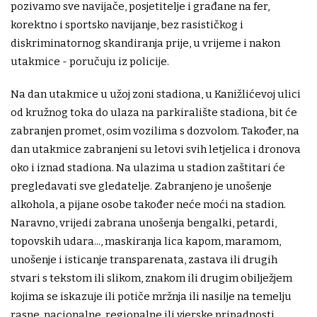
pozivamo sve navijače, posjetitelje i građane na fer,
korektno i sportsko navijanje, bez rasističkog i
diskriminatornog skandiranja prije, u vrijeme i nakon
utakmice - poručuju iz policije.
Na dan utakmice u užoj zoni stadiona, u Kanižlićevoj ulici
od kružnog toka do ulaza na parkiralište stadiona, bit će
zabranjen promet, osim vozilima s dozvolom. Također, na
dan utakmice zabranjeni su letovi svih letjelica i dronova
oko i iznad stadiona. Na ulazima u stadion zaštitari će
pregledavati sve gledatelje. Zabranjeno je unošenje
alkohola, a pijane osobe također neće moći na stadion.
Naravno, vrijedi zabrana unošenja bengalki, petardi,
topovskih udara..., maskiranja lica kapom, maramom,
unošenje i isticanje transparenata, zastava ili drugih
stvari s tekstom ili slikom, znakom ili drugim obilježjem
kojima se iskazuje ili potiče mržnja ili nasilje na temelju
rasne, nacionalne, regionalne ili vjerske pripadnosti.