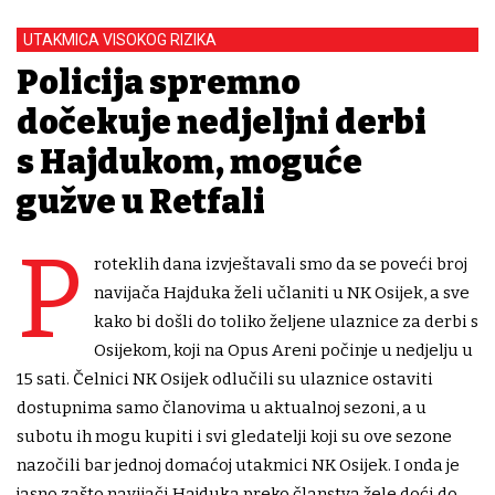
UTAKMICA VISOKOG RIZIKA
Policija spremno
dočekuje nedjeljni derbi
s Hajdukom, moguće
gužve u Retfali
P
roteklih dana izvještavali smo da se poveći broj
navijača Hajduka želi učlaniti u NK Osijek, a sve
kako bi došli do toliko željene ulaznice za derbi s
Osijekom, koji na Opus Areni počinje u nedjelju u
15 sati. Čelnici NK Osijek odlučili su ulaznice ostaviti
dostupnima samo članovima u aktualnoj sezoni, a u
subotu ih mogu kupiti i svi gledatelji koji su ove sezone
nazočili bar jednoj domaćoj utakmici NK Osijek. I onda je
jasno zašto navijači Hajduka preko članstva žele doći do