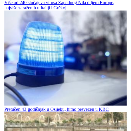
Više od 240 slučajeva virusa Zapadnog Nila diljem Europe,
najviše zaraženih u Italiji i Grčkoj
Pretučen 43-godišnjak u Osijeku, hitno prevezen u KBC