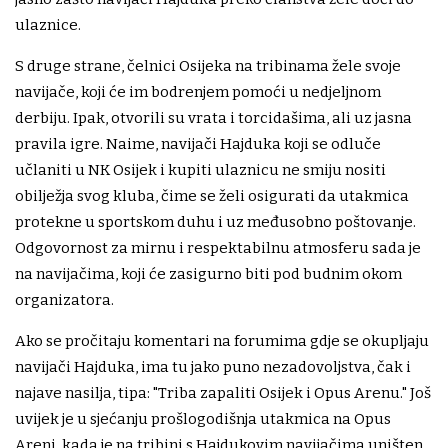
ulaznice.
S druge strane, čelnici Osijeka na tribinama žele svoje
navijače, koji će im bodrenjem pomoći u nedjeljnom
derbiju. Ipak, otvorili su vrata i torcidašima, ali uz jasna
pravila igre. Naime, navijači Hajduka koji se odluče
učlaniti u NK Osijek i kupiti ulaznicu ne smiju nositi
obilježja svog kluba, čime se želi osigurati da utakmica
protekne u sportskom duhu i uz međusobno poštovanje.
Odgovornost za mirnu i respektabilnu atmosferu sada je
na navijačima, koji će zasigurno biti pod budnim okom
organizatora.
Ako se pročitaju komentari na forumima gdje se okupljaju
navijači Hajduka, ima tu jako puno nezadovoljstva, čak i
najave nasilja, tipa: "Triba zapaliti Osijek i Opus Arenu." Još
uvijek je u sjećanju prošlogodišnja utakmica na Opus
Areni, kada je na tribini s Hajdukovim navijačima uništen