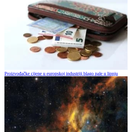
Proizvođačke cijene u europskoj industriji blago pale u lipnju