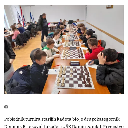
Pobjednik turnira starijih kadeta bio je drugokategornik
Dominik Brleković, također iz ŠK Damin gambit. Prvenstvo