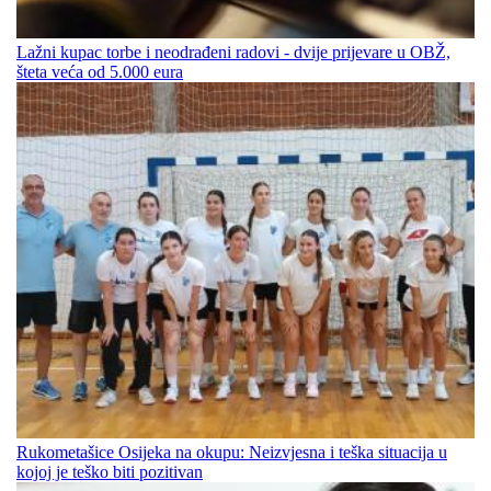
Lažni kupac torbe i neodrađeni radovi - dvije prijevare u OBŽ,
šteta veća od 5.000 eura
Rukometašice Osijeka na okupu: Neizvjesna i teška situacija u
kojoj je teško biti pozitivan