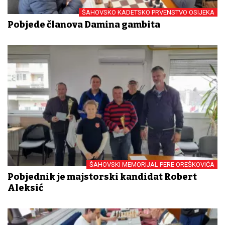
ŠAHOVSKO KADETSKO PRVENSTVO OSIJEKA
Pobjede članova Damina gambita
ŠAHOVSKI MEMORIJAL PERE OREŠKOVIĆA
Pobjednik je majstorski kandidat Robert
Aleksić