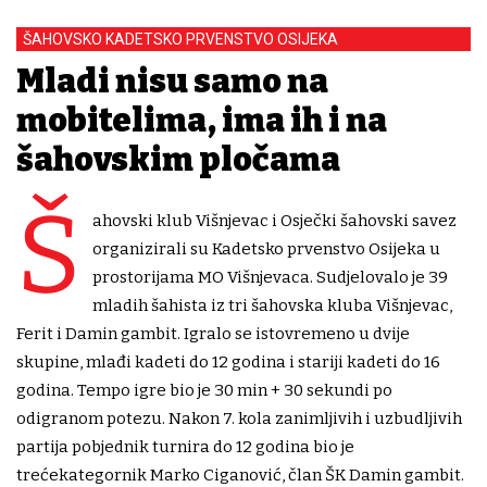
ŠAHOVSKO KADETSKO PRVENSTVO OSIJEKA
Mladi nisu samo na
mobitelima, ima ih i na
šahovskim pločama
Š
ahovski klub Višnjevac i Osječki šahovski savez
organizirali su Kadetsko prvenstvo Osijeka u
prostorijama MO Višnjevaca. Sudjelovalo je 39
mladih šahista iz tri šahovska kluba Višnjevac,
Ferit i Damin gambit. Igralo se istovremeno u dvije
skupine, mlađi kadeti do 12 godina i stariji kadeti do 16
godina. Tempo igre bio je 30 min + 30 sekundi po
odigranom potezu. Nakon 7. kola zanimljivih i uzbudljivih
partija pobjednik turnira do 12 godina bio je
trećekategornik Marko Ciganović, član ŠK Damin gambit.