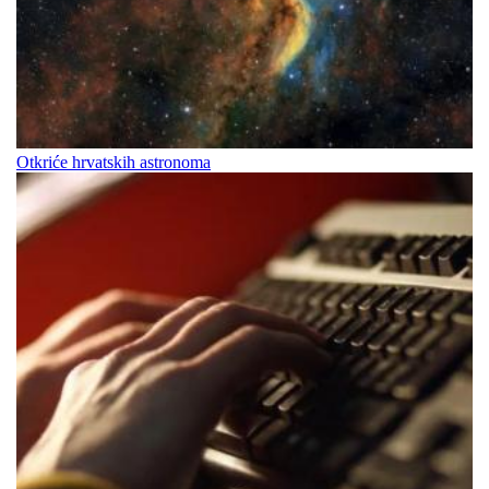
Otkriće hrvatskih astronoma