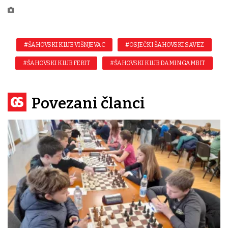
#ŠAHOVSKI KLUB VIŠNJEVAC
#OSJEČKI ŠAHOVSKI SAVEZ
#ŠAHOVSKI KLUB FERIT
#ŠAHOVSKI KLUB DAMIN GAMBIT
Povezani članci