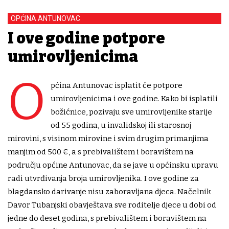
OPĆINA ANTUNOVAC
I ove godine potpore
umirovljenicima
O
pćina Antunovac isplatit će potpore
umirovljenicima i ove godine. Kako bi isplatili
božićnice, pozivaju sve umirovljenike starije
od 55 godina, u invalidskoj ili starosnoj
mirovini, s visinom mirovine i svim drugim primanjima
manjim od 500 €, a s prebivalištem i boravištem na
području općine Antunovac, da se jave u općinsku upravu
radi utvrđivanja broja umirovljenika. I ove godine za
blagdansko darivanje nisu zaboravljana djeca. Načelnik
Davor Tubanjski obavještava sve roditelje djece u dobi od
jedne do deset godina, s prebivalištem i boravištem na