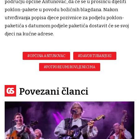
području općine Antunovac, da će se u prosincu dijeliti
poklon-pakete u povodu božićnih blagdana. Nakon
utvrđivanja popisa djece pozivnice za podjelu poklon-
paketića s datumom podjele paketića dostavit će se svoj
djeci na kućne adrese.
#OPĆINA ANTUNOVAC
#DAVOR TUBANJSKI
#POTPORE UMIROVLJENICIMA
Povezani članci