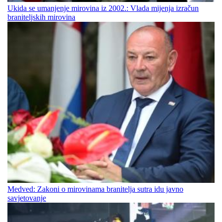
Ukida se umanjenje mirovina iz 2002.: Vlada mijenja izračun
braniteljskih mirovina
Medved: Zakoni o mirovinama branitelja sutra idu javno
savjetovanje