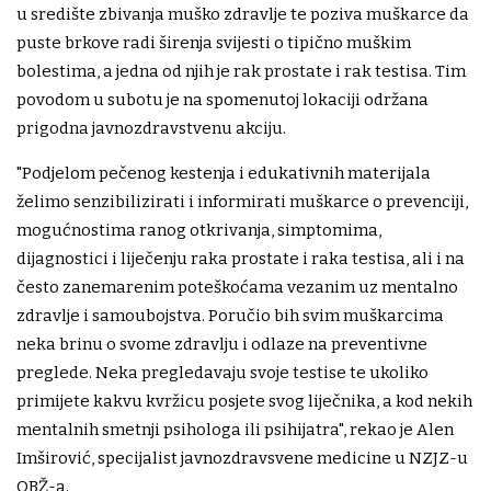
u središte zbivanja muško zdravlje te poziva muškarce da
puste brkove radi širenja svijesti o tipično muškim
bolestima, a jedna od njih je rak prostate i rak testisa. Tim
povodom u subotu je na spomenutoj lokaciji održana
prigodna javnozdravstvenu akciju.
"Podjelom pečenog kestenja i edukativnih materijala
želimo senzibilizirati i informirati muškarce o prevenciji,
mogućnostima ranog otkrivanja, simptomima,
dijagnostici i liječenju raka prostate i raka testisa, ali i na
često zanemarenim poteškoćama vezanim uz mentalno
zdravlje i samoubojstva. Poručio bih svim muškarcima
neka brinu o svome zdravlju i odlaze na preventivne
preglede. Neka pregledavaju svoje testise te ukoliko
primijete kakvu kvržicu posjete svog liječnika, a kod nekih
mentalnih smetnji psihologa ili psihijatra", rekao je Alen
Imširović, specijalist javnozdravsvene medicine u NZJZ-u
OBŽ-a.