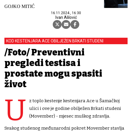
GOJKO MITIĆ
16.11.2024., 16:30
Ivan Alilović
KOD KESTENJARA ACE OBILJEŽEN BRKATI STUDENI
/Foto/ Preventivni
pregledi testisa i
prostate mogu spasiti
život
U
z toplo kestenje kestenjara Ace u Šamačkoj
ulici i ove je godine obilježen Brkati studeni
(Movember) - mjesec muškog zdravlja.
Svakog studenog međunarodni pokret Movember stavlja