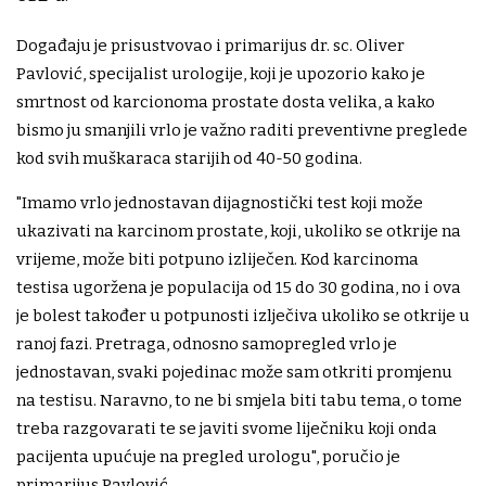
Događaju je prisustvovao i primarijus dr. sc. Oliver
Pavlović, specijalist urologije, koji je upozorio kako je
smrtnost od karcionoma prostate dosta velika, a kako
bismo ju smanjili vrlo je važno raditi preventivne preglede
kod svih muškaraca starijih od 40-50 godina.
"Imamo vrlo jednostavan dijagnostički test koji može
ukazivati na karcinom prostate, koji, ukoliko se otkrije na
vrijeme, može biti potpuno izliječen. Kod karcinoma
testisa ugoržena je populacija od 15 do 30 godina, no i ova
je bolest također u potpunosti izlječiva ukoliko se otkrije u
ranoj fazi. Pretraga, odnosno samopregled vrlo je
jednostavan, svaki pojedinac može sam otkriti promjenu
na testisu. Naravno, to ne bi smjela biti tabu tema, o tome
treba razgovarati te se javiti svome liječniku koji onda
pacijenta upućuje na pregled urologu", poručio je
primarijus Pavlović.