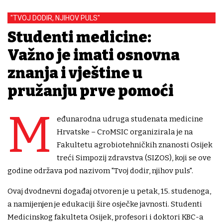
"TVOJ DODIR, NJIHOV PULS"
Studenti medicine:
Važno je imati osnovna
znanja i vještine u
pružanju prve pomoći
M
eđunarodna udruga studenata medicine
Hrvatske – CroMSIC organizirala je na
Fakultetu agrobiotehničkih znanosti Osijek
treći Simpozij zdravstva (SIZOS), koji se ove
godine održava pod nazivom "Tvoj dodir, njihov puls".
Ovaj dvodnevni događaj otvoren je u petak, 15. studenoga,
a namijenjen je edukaciji šire osječke javnosti. Studenti
Medicinskog fakulteta Osijek, profesori i doktori KBC-a