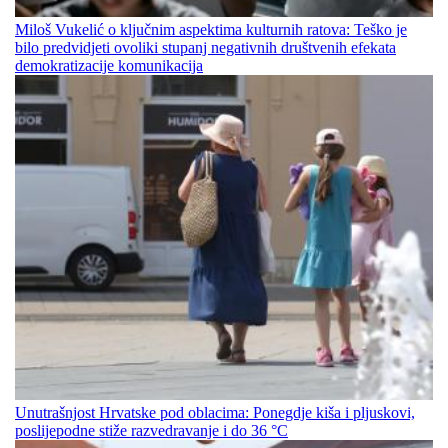
Miloš Vukelić o ključnim aspektima kulturnih ratova: Teško je
bilo predvidjeti ovoliki stupanj negativnih društvenih efekata
demokratizacije komunikacija
Unutrašnjost Hrvatske pod oblacima: Ponegdje kiša i pljuskovi,
poslijepodne stiže razvedravanje i do 36 °C