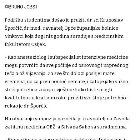
BRUNO JOBST
Podršku studentima došao je pružiti dr. sc. Krunoslav
Šporčić, dr. med., ravnatelj Opće županijske bolnice
Vinkovci koja dugi niz godina surađuje s Medicinskim
fakultetom Osijek.
- Kao anesteziolog i subspecijalist intenzivne medicine
mogu potvrditi da sve počinje od osnovnog i naprednog
tečaja oživljavanja. Za sve što dolazi poslije imate
vremena, no za prvu pomoć nemate, i zato je jako važno
steći potrebna znanja i vještine kako biste mogli
kvalitetno i u kratkom roku pružiti sve što je potrebno -
rekao je dr. Šporčić.
Na otvaranju simpozija nazočila je i ravnateljica Zavoda
za hitnu medicina OBŽ-a Silvana Sabo sa suradnicima.
- Simpozij smo prepoznali kao priliku da studentima i