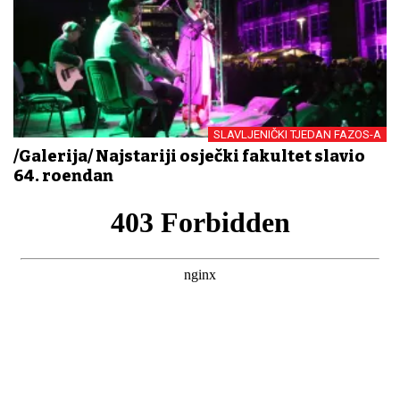
SLAVLJENIČKI TJEDAN FAZOS-A
/Galerija/ Najstariji osječki fakultet slavio
64. rođendan