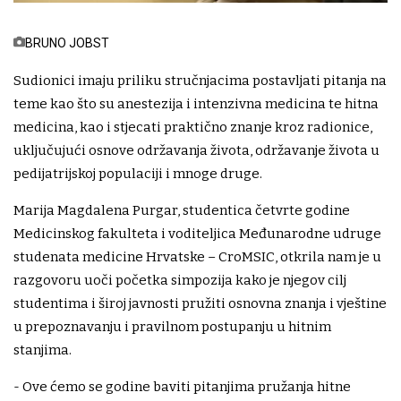
BRUNO JOBST
Sudionici imaju priliku stručnjacima postavljati pitanja na
teme kao što su anestezija i intenzivna medicina te hitna
medicina, kao i stjecati praktično znanje kroz radionice,
uključujući osnove održavanja života, održavanje života u
pedijatrijskoj populaciji i mnoge druge.
Marija Magdalena Purgar, studentica četvrte godine
Medicinskog fakulteta i voditeljica Međunarodne udruge
studenata medicine Hrvatske – CroMSIC, otkrila nam je u
razgovoru uoči početka simpozija kako je njegov cilj
studentima i široj javnosti pružiti osnovna znanja i vještine
u prepoznavanju i pravilnom postupanju u hitnim
stanjima.
- Ove ćemo se godine baviti pitanjima pružanja hitne