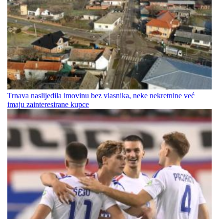
Trnava naslijedila imovinu bez vlasnika, neke nekretnine već
imaju zainteresirane kupce