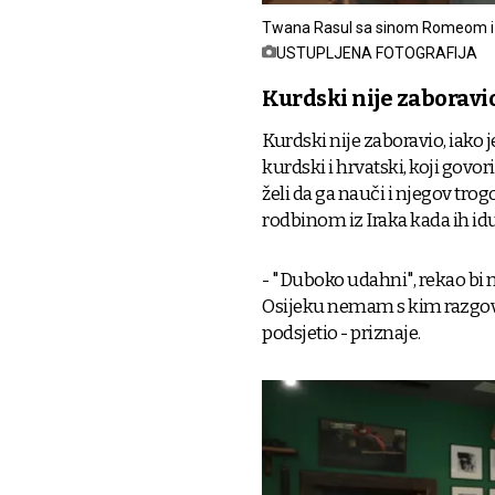
Twana Rasul sa sinom Romeom 
USTUPLJENA FOTOGRAFIJA
Kurdski nije zaboravi
Kurdski nije zaboravio, iako
kurdski i hrvatski, koji govo
želi da ga nauči i njegov tr
rodbinom iz Iraka kada ih id
- "Duboko udahni", rekao bi m
Osijeku nemam s kim razgova
podsjetio - priznaje.