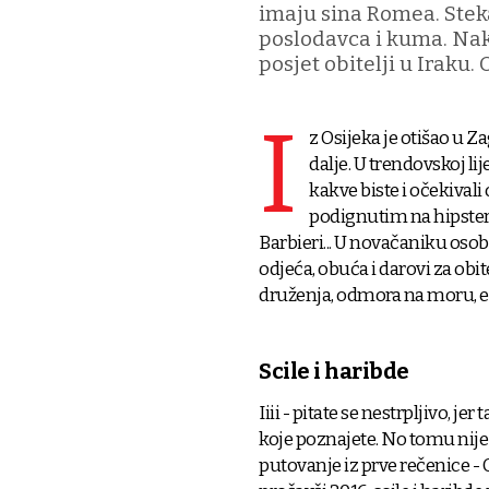
imaju sina Romea. Stek
poslodavca i kuma. Nak
posjet obitelji u Iraku. 
I
z Osijeka je otišao u Z
dalje. U trendovskoj l
kakve biste i očekival
podignutim na hipsters
Barbieri... U novačaniku osob
odjeća, obuća i darovi za obite
druženja, odmora na moru, edu
Scile i haribde
Iiii - pitate se nestrpljivo, 
koje poznajete. No tomu nije 
putovanje iz prve rečenice - O