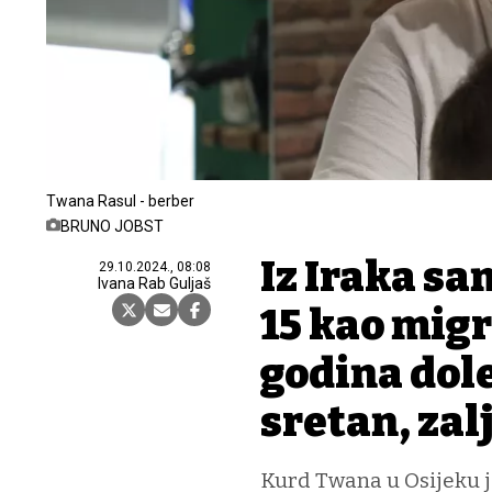
Twana Rasul - berber
BRUNO JOBST
Iz Iraka sa
29.10.2024., 08:08
Ivana Rab Guljaš
15 kao migr
godina dol
sretan, zal
Kurd Twana u Osijeku je 