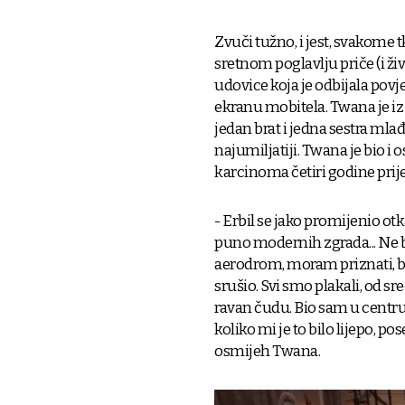
Zvuči tužno, i jest, svakome 
sretnom poglavlju priče (i živ
udovice koja je odbijala povj
ekranu mobitela. Twana je iz 
jedan brat i jedna sestra mlađ
najumiljatiji. Twana je bio 
karcinoma četiri godine prije
- Erbil se jako promijenio otk
puno modernih zgrada... Ne b
aerodrom, moram priznati, b
srušio. Svi smo plakali, od sr
ravan čudu. Bio sam u centru
koliko mi je to bilo lijepo, 
osmijeh Twana.