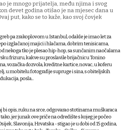
ao je mnogo prijatelja, među njima i svog
on devet godina otišao je na mjesec dana u
Ovaj put, kako se to kaže, kao svoj čovjek
agreb pa zrakoplovom u Istanbul, odakle je imao let za
ijepo izglačanoj majici i hlačama, dobrim tenisicama,
i od nekoga tko je plesao hip-hop, sa sunčanim naočalama
ku frizuru, kakve su proslavile brijačnicu Tonino
na, vozačka dozvola, kreditne kartice, novac, u koferu
lj, u mobitelu fotografije supruge i sina, s obiteljskih
kacija, posla...
jer taj bi opis, ruku na srce, odgovarao stotinama muškaraca
tako, jer junak ove priče na odredište s kojeg je počeo
sijek, Slavonija, Hrvatska - stigao je u dobi od 15 godina,