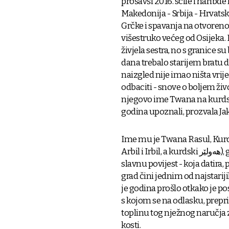
prošavši 2016. scile i haribde
Makedonija - Srbija - Hrvats
Grčke i spavanja na otvorenom
višestruko većeg od Osijeka. 
živjela sestra, no s granice 
dana trebalo starijem bratu da 
naizgled nije imao ništa vrij
odbaciti - snove o boljem živ
njegovo ime Twana na kurd
godina upoznali, prozvala Jak
Ime mu je Twana Rasul, Kurd j
Arbil i Irbil, a kurdski ھەولێر), glavnog grada Kurdistanske regionalne vlade, na čiju je
slavnu povijest - koja datira
grad čini jednim od najstari
je godina prošlo otkako je pos
s kojom se na odlasku, preprič
toplinu tog nježnog naručja 
kosti.