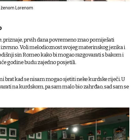
i ženom Lorenom
o
 je, priznaje, prvih dana povremeno znao pomiješati
ri izvrsno. Voli melodioznost svojeg materinskog jezika i
ogodišnji sin Romeo kako bi mogao razgovarati s bakom i
uće godine budu zajedno posjetili.
i brat kad se nisam mogao sjetiti neke kurdske riječi. U
rati na kurdskom, pa sam malo bio zahrđao, sad sam se