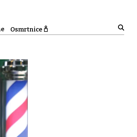
ne
Osmrtnice