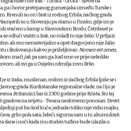
 migrantske rute Irak - Turska - Grčka - Sjeverna
ka, pa i horor pretrpanog gumenjaka između Turske i
. Krenuli su on i brat iz rodnog Erbila, iračkog grada
Namjerili su u Sloveniju pa otamo u Finsku, gdje im je
su bili vraćeni u kamp u Slavonskom Brodu. Četrdeset je
se odluči vratiti u Irak, no mlađi to nije želio. U prtljazi
edno, ali ono nematerijalno a opet dragocjeno nije žalio
otu i školovanju kakvo je priželjkivao.
Nomen est omen,
skom znači
jak
, pa sam ga, kad smo se prije nekoliko
ovom, ali svi ga u Osijeku odmilja zovu Brko.
e iz Iraka, musliman, rodom iz iračkog Erbila (piše se i
, prema
Britannici
, bar iz 2300. godine prije Krista, što taj
jih gradova na svijetu - Twana neskriveno ponosan. Devet
ljednji put bio kod kuće, jednako toliko nije vidio majku,
ava, grlio pola sata, želeći, sigurna sam u to, akumulirati
za dane i noći kada mu studen tuđine bude ulazila u