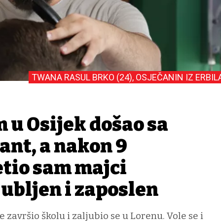
TWANA RASUL BRKO (24), OSJEČANIN IZ ERBIL
m u Osijek došao sa
ant, a nakon 9
etio sam majci
jubljen i zaposlen
završio školu i zaljubio se u Lorenu. Vole se i