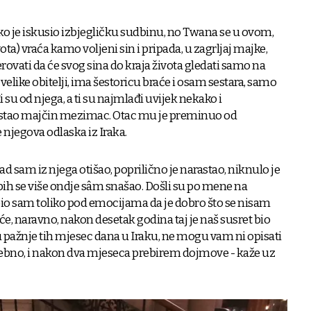
tko je iskusio izbjegličku sudbinu, no Twana se u ovom,
ota) vraća kamo voljeni sin i pripada, u zagrljaj majke,
erovati da će svog sina do kraja života gledati samo na
velike obitelji, ima šestoricu braće i osam sestara, samo
i su od njega, a ti su najmlađi uvijek nekako i
i ostao majčin mezimac. Otac mu je preminuo od
 njegova odlaska iz Iraka.
ad sam iz njega otišao, poprilično je narastao, niknulo je
ih se više ondje sâm snašao. Došli su po mene na
io sam toliko pod emocijama da je dobro što se nisam
eće, naravno, nakon desetak godina taj je naš susret bio
 pažnje tih mjesec dana u Iraku, ne mogu vam ni opisati
posebno, i nakon dva mjeseca prebirem dojmove - kaže uz