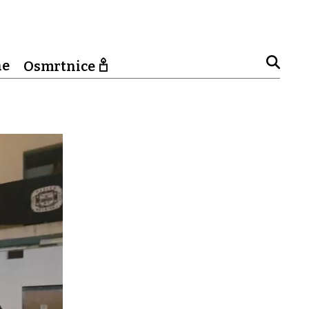
ne
Osmrtnice