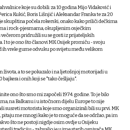
ahvalnice koje su dobili: za 10 godina Mijo Vidaković i
erica Kukić, Boris Lišnjić i Aleksandar Franka te za 20
je skupština počela rokerski, onako kako priliči dečkima
rama i rock-pjesmama, okupljenim osječkim
večerom pridružili su se gosti iz prijateljskih
I to je ono što članovi MK Osijek promiču - svoju
d ih vrele gume odvuku po svijetu među velikom
n života, a to se pokazalo i na ljetošnjoj motorijadi u
 bajkera i onih koji se "tako češljaju".
ite ono što smo mi započeli 1974. godine. To je bilo
ma, na Balkanu i u istočnom dijelu Europe to nije
naši susreti motorista koje smo organizirali bili su prvi. MK
m", pitaju me mnogi kako je to moguće da se održao, pa im
akvo što ne postoji nigdje osim ovdje u Osijeku
tavili tradiciju - zahvalio je u ime starih osnivača MK