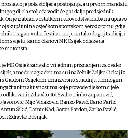
 proslavio je pola stoljeća postojanja, a u prvom mandatu
rugog dijela stoljeća vodit će ga i dalje predsjednik
k. On je izabran s ostatkom rukovodstva kluba na upravo
noj skupštini na osječkom sportskom aerodoromu, gdje
lnik Dragan Vulin čestitao im je na tako dugoj tradiciji i
lom svijetu, kamo članovi MK Osijek odlaze na
ete motorista…
a je MK Osijek zahvalio vrijednim priznanjem za ovako
sijek, a među nagrađenima su i načelnik Željko Cickaj iz
ao i s Gradom Osijekom, ima izvrsnu suradnju u mnogim
gažiranim aktivnostima koje provode tijekom cijele
u odlikovani i Zdravko Tot Švabo, Dinko Županović,
o Javorović, Mijo Vidaković, Ranko Pavić, Dario Partić,
, Antun Šikić, Damir Nađ, Goran Pardon, Žarko Pavlić,
ši i Zdravko Bošnjak.