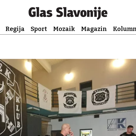
Regija
Sport
Mozaik
Magazin
Kolum