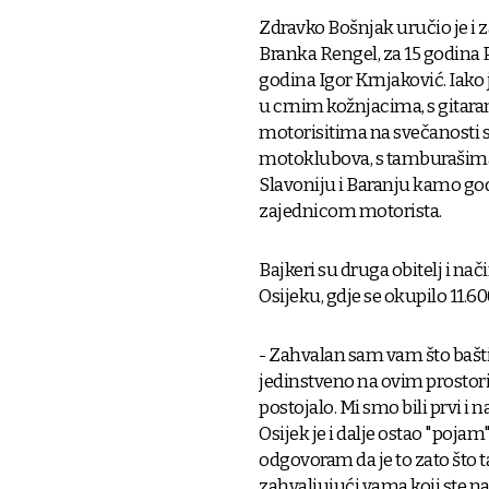
Zdravko Bošnjak uručio je i z
Branka Rengel, za 15 godina P
godina Igor Krnjaković. Iako 
u crnim kožnjacima, s gita
motorisitima na svečanosti s 
motoklubova, s tamburašima. 
Slavoniju i Baranju kamo go
zajednicom motorista.
Bajkeri su druga obitelj i nači
Osijeku, gdje se okupilo 11.600
- Zahvalan sam vam što baštin
jedinstveno na ovim prostori
postojalo. Mi smo bili prvi i 
Osijek je i dalje ostao "poja
odgovoram da je to zato što t
zahvaljujući vama koji ste nas