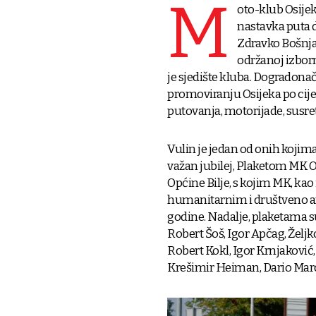
M
oto-klub Osijek
nastavka puta d
Zdravko Bošnja
održanoj izbor
je sjedište kluba. Dogradonače
promoviranju Osijeka po cije
putovanja, motorijade, susr
Vulin je jedan od onih kojim
važan jubilej, Plaketom MK O
Općine Bilje, s kojim MK, k
humanitarnim i društveno an
godine. Nadalje, plaketama s
Robert Šoš, Igor Apčag, Željk
Robert Kokl, Igor Krnjaković
Krešimir Heiman, Dario Maro