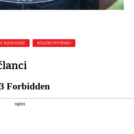
O-KLUB OSIJEK
#ZLATKO TOT ŠVABO
članci