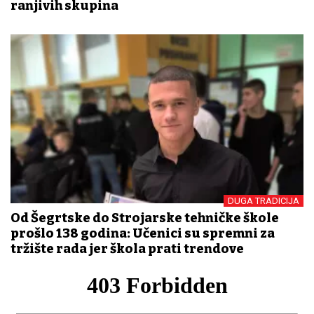
ranjivih skupina
DUGA TRADICIJA
Od Šegrtske do Strojarske tehničke škole
prošlo 138 godina: Učenici su spremni za
tržište rada jer škola prati trendove