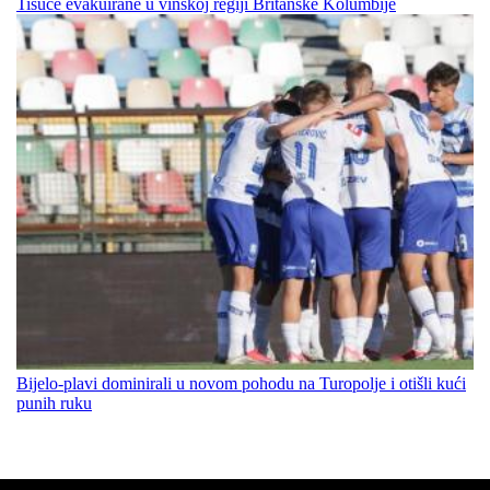
Tisuće evakuirane u vinskoj regiji Britanske Kolumbije
Bijelo-plavi dominirali u novom pohodu na Turopolje i otišli kući
punih ruku