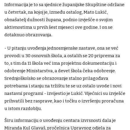
Informacija je to sa sjednice županijske Skupštine održane
u četvrtak, na kojoj je, između ostalog, Mato Lukić,
obnašatelj dužnosti župana, podnio izvješće o svojim
aktivnostima u prvih šest mjeseci ove godine. I on se
dotaknuo obrazovanja.
- U pitanju uvođenja jednosmjenske nastave, ona se već
provodi u 30 osnovnih škola, a ostalih se 20 priprema za
to, s tim da 11 škola već ima projektnu dokumentaciju i
odobrenje Ministarstva, a devet škola čeka odobrenje.
Srednjoškolsko se obrazovanje stalno prilagođava
potrebama i stanju na tržištu te se uz ostalo uvode i novi
nastavni programi - izvijestio je Lukić. Vijećnici su izvješće
prihvatili bez rasprave, kao i točku o izvršenju proračuna
u istom razdoblju.
Širu informaciju o uvođenju centara izvrsnosti dala je
Miranda Kul Glavaš, pročelnica Upravnog odjela za