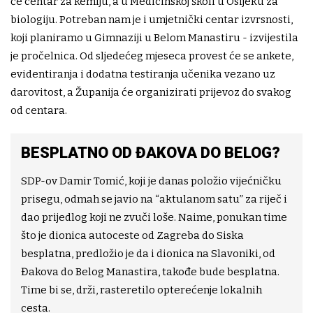
će centar za kemiju, a u Medicinskoj školi u Osijeku za
biologiju. Potreban nam je i umjetnički centar izvrsnosti,
koji planiramo u Gimnaziji u Belom Manastiru - izvijestila
je pročelnica. Od sljedećeg mjeseca provest će se ankete,
evidentiranja i dodatna testiranja učenika vezano uz
darovitost, a Županija će organizirati prijevoz do svakog
od centara.
BESPLATNO OD ĐAKOVA DO BELOG?
SDP-ov Damir Tomić, koji je danas položio vijećničku
prisegu, odmah se javio na “aktulanom satu” za riječ i
dao prijedlog koji ne zvuči loše. Naime, ponukan time
što je dionica autoceste od Zagreba do Siska
besplatna, predložio je da i dionica na Slavoniki, od
Đakova do Belog Manastira, takođe bude besplatna.
Time bi se, drži, rasteretilo opterećenje lokalnih
cesta.