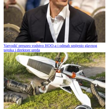
Varvodić preuzeo vodstvo HOO-a i odmah smijenio glavnog
tajnika i direktore ureda