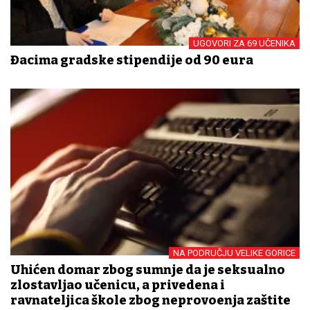
UGOVORI ZA 69 UČENIKA
Đacima gradske stipendije od 90 eura
NA PODRUČJU VELIKE GORICE
Uhićen domar zbog sumnje da je seksualno
zlostavljao učenicu, a privedena i
ravnateljica škole zbog neprovođenja zaštite