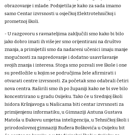
obrazovanje i mlade. Podsjetila je kako za sada imamo
samo Centar izvrsnosti u osječkoj Elektrotehničkoj i
prometnoj školi.
- U razgovoru s ravnateljima zaključili smo kako bi bilo
jako dobro imati ih više jer smo orijentirani na društvo
znanja, a primijetili smo da nadareni učenici imaju manje
mogućnosti za napredovanje i dodatno usavršavanje
svojih znanja i interesa. Stoga smo pozvali sve škole i one
su predložile u kojim se područjima žele afirmirati i
otvarati centre izvrsnosti. Za početak smo odabrali četiri
nova centra. Raširili smo ih po županiji kako ne bi sve bilo
koncentrirano u gradu Osijeku. Tako će u Srednjoj školi
Isidora Kršnjavoga u Našicama biti centar izvrsnosti za
primijenjenu informatiku, u Gimnaziji Antuna Gustava
Matoša u Đakovu umjetna inteligencija, u Tehničkoj školi i
prirodoslovnoj gimnaziji Ruđera Boškovića u Osijeku bit