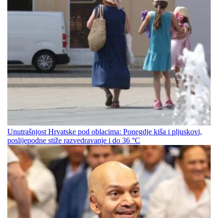
Unutrašnjost Hrvatske pod oblacima: Ponegdje kiša i pljuskovi,
poslijepodne stiže razvedravanje i do 36 °C