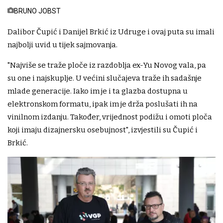
BRUNO JOBST
Dalibor Čupić i Danijel Brkić iz Udruge i ovaj puta su imali
najbolji uvid u tijek sajmovanja.
"Najviše se traže ploče iz razdoblja ex-Yu Novog vala, pa
su one i najskuplje. U većini slučajeva traže ih sadašnje
mlade generacije. Iako im je i ta glazba dostupna u
elektronskom formatu, ipak im je drža poslušati ih na
vinilnom izdanju. Također, vrijednost podižu i omoti ploča
koji imaju dizajnersku osebujnost", izvjestili su Čupić i
Brkić.