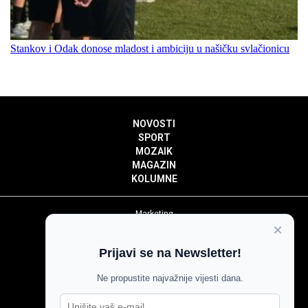
Stankov i Odak donose mladost i ambiciju u našičku svlačionicu
NOVOSTI
SPORT
MOZAIK
MAGAZIN
KOLUMNE
Marketing
×
Politika privatnosti
Politika kolačića
Prijavi se na Newsletter!
Impressum
Pravila prenošenja sadržaja
Ne propustite najvažnije vijesti dana.
Pravila komentiranja
Agroglas