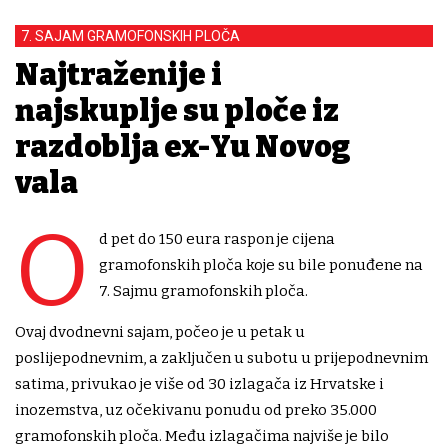
7. SAJAM GRAMOFONSKIH PLOČA
Najtraženije i
najskuplje su ploče iz
razdoblja ex-Yu Novog
vala
O
d pet do 150 eura raspon je cijena
gramofonskih ploča koje su bile ponuđene na
7. Sajmu gramofonskih ploča.
Ovaj dvodnevni sajam, počeo je u petak u
poslijepodnevnim, a zaključen u subotu u prijepodnevnim
satima, privukao je više od 30 izlagača iz Hrvatske i
inozemstva, uz očekivanu ponudu od preko 35.000
gramofonskih ploča. Među izlagačima najviše je bilo