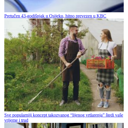
Pretučen 43-godišnjak u Osijeku, hitno prevezen u KBC
Sve popularniji koncept takozvanog “lijenog vrtlarenja” štedi vaše
vrijeme i trud