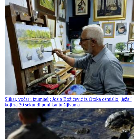
Slikar, voćar i izumitelj: Josip Božićević iz Otoka osmislio „ježa“
koji za 30 sekundi puni kantu šljivama