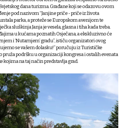
Svjetskog dana turizma. Građane koji se odazovu ovom
nje pod nazivom “Janjine priče - priče iz života
kuntala parka, a proteže se Europskom avenijom te
ečka sluškinja Janja je vesela, glasna i tiha kada treba.
đajima u kućama poznatih Osječana, a ekskluzivno će
rnjem i ‘Nutarnjem’ gradu”, ističu organizatori ovog
dujemo se vašem dolasku!” poručuju iz Turističke
o pruža podršku u organizaciji kongresa i ostalih evenata
kojima na taj način predstavlja grad.