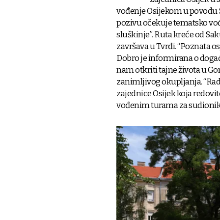
vođenje Osijekom u povodu 
pozivu očekuje tematsko vođe
sluškinje”. Ruta kreće od Sa
završava u Tvrđi. “Poznata osj
Dobro je informirana o doga
nam otkriti tajne života u Go
zanimljivog okupljanja. “Ra
zajednice Osijek koja redovit
vođenim turama za sudionike 