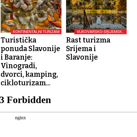
KONTINENTALNI TURIZAM
VUKOVARSKO-SRIJEMSKA
ŽUPANIJA
Turistička
Rast turizma
ponuda Slavonije
Srijema i
i Baranje:
Slavonije
Vinogradi,
dvorci, kamping,
cikloturizam...