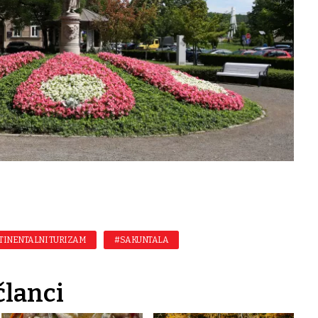
TINENTALNI TURIZAM
#SAKUNTALA
članci