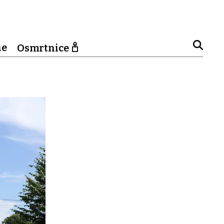
ne
Osmrtnice