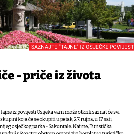
SAZNAJTE “TAJNE” IZ OSJEČKE POVIJEST
če - priče iz života
je tajne iz povijesti Osijeka vam može otkriti saznat će svi
 skupini koja će se okupiti u petak, 27. rujna, u 17 sati,
ijeg osječkog parka - Sakuntale. Naime, Turistička
suradnji s Reactor obrtom organizira besplatno turističko