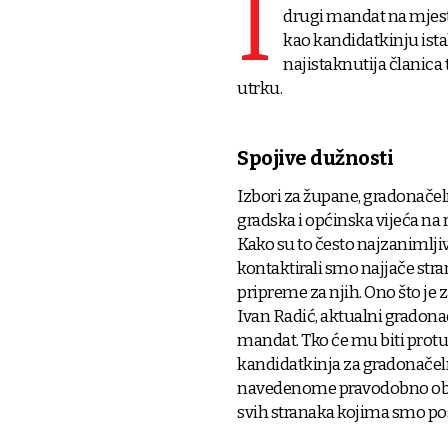
I
drugi mandat na mjes
kao kandidatkinju ist
najistaknutija članica 
utrku.
Spojive dužnosti
Izbori za župane, gradonačeln
gradska i općinska vijeća na
Kako su to često najzanimljivi
kontaktirali smo najjače stra
pripreme za njih. Ono što je 
Ivan Radić, aktualni gradona
mandat. Tko će mu biti protuk
kandidatkinja za gradonačelni
navedenome pravodobno obavij
svih stranaka kojima smo post