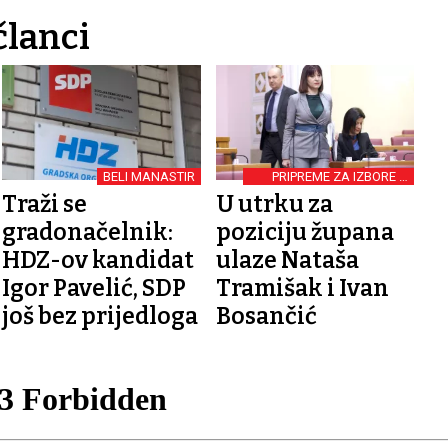
članci
BELI MANASTIR
PRIPREME ZA IZBORE U
SLAVONIJI I BARANJI
Traži se
U utrku za
gradonačelnik:
poziciju župana
HDZ-ov kandidat
ulaze Nataša
Igor Pavelić, SDP
Tramišak i Ivan
još bez prijedloga
Bosančić