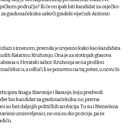
sječkom području? Ili će on ipak biti kandidat za osječko-
 za gradonačelnika uskoči gradski vijećnik Antonio
 izlazi s imenom, premda je izvjesno kako kao kandidata
diti Katarinu Kruhonju. Ona je za stotinjak glasova
izabrana u Hrvatski sabor. Kruhonja se na prošlim
načelnicu, a odluči li se ponovno na taj potez, u novu bi
.
rticipira Snaga Slavonije i Baranje, koju predvodi
akođer bio kandidat za gradonačelnika, no, prema
 su bez daljnjih političkih ambicija. Tu su i Nezavisna
zavisni umirovljenici, no oni su dio pozicije, pa se
adiću.