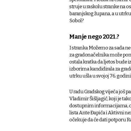
struje u raskolu stranke na o
baranjskog župana, a u utrku
Sobol?
Manje nego 2021.?
I stranka Možemo za sada ne
za gradonačelnika može ponu
ostala kratka da ljetos bude 
izborima kandidirala za grado
utrku ušla u svojoj 76. godini
U radu Gradskog vijeća još pa
Vladimir Šišljagić, koji je t
dostupnim informacijama, oni
lista Ante Đapića i Aktivni ne
očekuje da će dati potporu R