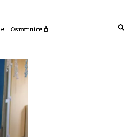
ne
Osmrtnice