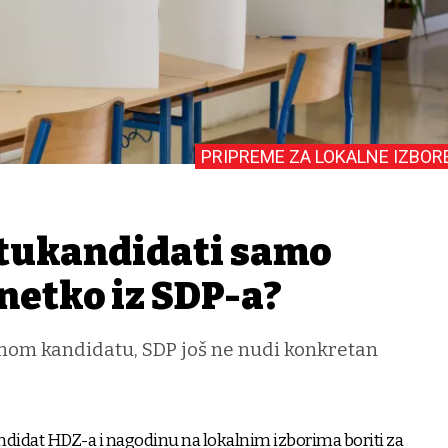
PRIPREME ZA LOKALNE IZBOR
tukandidati samo
netko iz SDP-a?
lnom kandidatu, SDP još ne nudi konkretan
ndidat HDZ-a i nagodinu na lokalnim izborima boriti za