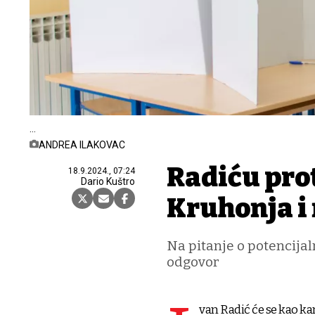
ANDREA ILAKOVAC
Radiću pro
18.9.2024., 07:24
Dario Kuštro
Kruhonja i 
Na pitanje o potencija
odgovor
van Radić će se kao ka