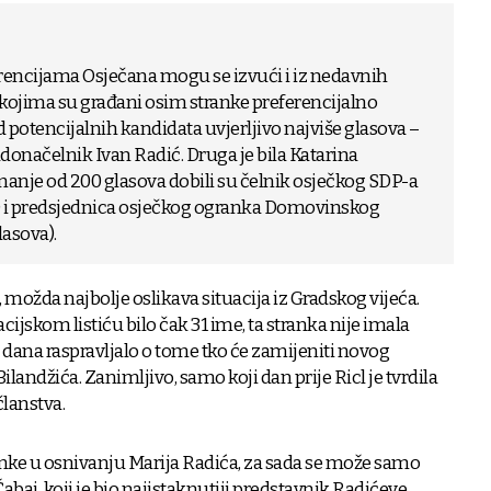
rencijama Osječana mogu se izvući i iz nedavnih
kojima su građani osim stranke preferencijalno
d potencijalnih kandidata uvjerljivo najviše glasova –
adonačelnik Ivan Radić. Druga je bila Katarina
manje od 200 glasova dobili su čelnik osječkog SDP-a
s) i predsjednica osječkog ogranka Domovinskog
lasova).
 možda najbolje oslikava situacija iz Gradskog vijeća.
jskom listiću bilo čak 31 ime, ta stranka nije imala
 dana raspravljalo o tome tko će zamijeniti novog
landžića. Zanimljivo, samo koji dan prije Ricl je tvrdila
lanstva.
anke u osnivanju Marija Radića, za sada se može samo
abaj, koji je bio najistaknutiji predstavnik Radićeve