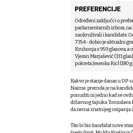
PREFERENCIJE
Određeni zaključci o prefe
parlamentarnih izbora, na 
zaokruživali i kandidate. O
7354 - dobio je aktualni gr
Kruhonja s 959 glasova, a 
Vjeran Marjašević (131 gla
pokreta Jesenka Ricl (180 g
Kakvo je stanje danas u DP-u,
Naime, premda je na kandidaci
ponuditi ni jedno kad se ovih
državnog tajnika Tomislava Bi
da nema znatnijeg osipanja č
Tko bi bio kandidat nove str
špekulirati. Možda Krešimir Č