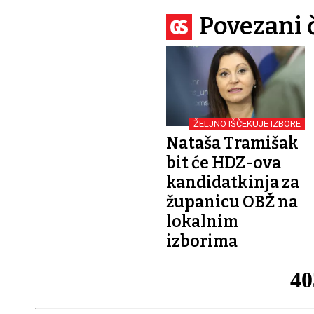
Povezani 
ŽELJNO IŠČEKUJE IZBORE
Nataša Tramišak
bit će HDZ-ova
kandidatkinja za
županicu OBŽ na
lokalnim
izborima