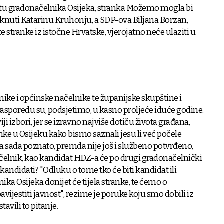
tu gradonačelnika Osijeka, stranka Možemo mogla bi
aknuti Katarinu Kruhonju, a SDP-ova Biljana Borzan,
te stranke iz istočne Hrvatske, vjerojatno neće ulaziti u
ike i općinske načelnike te županijske skupštine i
 rasporedu su, podsjetimo, u kasno proljeće iduće godine.
ji izbori, jer se izravno najviše dotiču života građana,
nke u Osijeku kako bismo saznali jesu li već počele
za sada poznato, premda nije još i službeno potvrđeno,
čelnik, kao kandidat HDZ-a će po drugi gradonačelnički
andidati? "Odluku o tome tko će biti kandidat ili
ka Osijeka donijet će tijela stranke, te ćemo o
estiti javnost", rezime je poruke koju smo dobili iz
avili to pitanje.