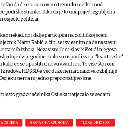
 i teško da će mu se u ovom trenutku netko moći
ake podrške stranke. Tako da je to unaprijed izgubljena
 osječki političar.
 nekad, no i dalje participira na političkoj sceni
ijećnik Marin Babić, a čini se izvjesnim da će nastaviti
ntarnih izbora. Nezavisni Tomislav Mišetić i njegova
sljednje dvije godine malo su usporili svoje "kvartovske"
ti kako će se upustiti u novu avanturu. To više što i oni
. Iz redova HDSSB-a već duže nema znakova ozbiljnije
u Osijeku nema ni jedno prepoznatljivo ime.
 mjesto gradonačelnika Osijeka natjecalo se sedam
A OSIJEKA
#KATARINA KRUHONJA
#LOKALNI IZBORI