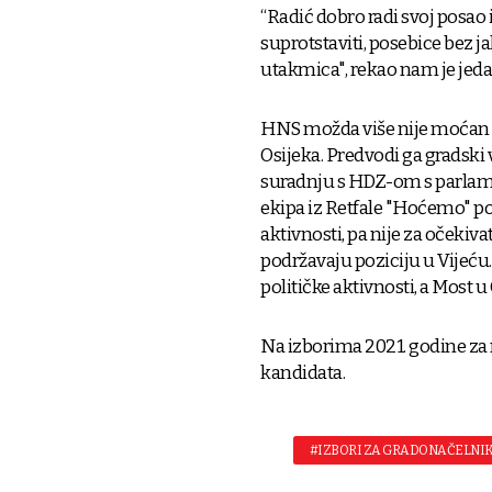
“Radić dobro radi svoj posao
suprotstaviti, posebice bez j
utakmica", rekao nam je jedan
HNS možda više nije moćan kao
Osijeka. Predvodi ga gradski v
suradnju s HDZ-om s parlame
ekipa iz Retfale "Hoćemo" po
aktivnosti, pa nije za očekiva
podržavaju poziciju u Vijeću
političke aktivnosti, a Most 
Na izborima 2021. godine za
kandidata.
#IZBORI ZA GRADONAČELNIK