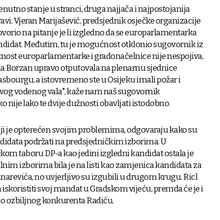
trenutno stanje u stranci, druga najjača i najpostojanija
ravi. Vjeran Marijašević, predsjednik osječke organizacije
vorio na pitanje je li izgledno da se europarlamentarka
ndidat. Međutim, tu je mogućnost otklonio sugovornik iz
užnost europarlamentarke i gradonačelnice nije nespojiva,
jana Borzan upravo otputovala na plenarnu sjednice
bourgu, a istovremeno ste u Osijeku imali požar i
vog vodenog vala", kaže nam naš sugovornik
o nije lako te dvije dužnosti obavljati istodobno.
i je opterećen svojim problemima, odgovaraju kako su
andidata podržati na predsjedničkim izborima. U
čkom taboru DP-a kao jedini izgledni kandidat ostala je
lnim izborima bila je na listi kao zamjenica kandidata za
narevića, no uvjerljivo su izgubili u drugom krugu. Ricl
koristiti svoj mandat u Gradskom vijeću, premda će je i
kao ozbiljnog konkurenta Radiću.