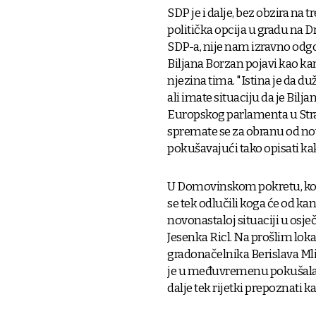
SDP je i dalje, bez obzira na 
politička opcija u gradu na D
SDP-a, nije nam izravno odgo
Biljana Borzan pojavi kao ka
njezina tima. "Istina je da d
ali imate situaciju da je Bil
Europskog parlamenta u Stras
spremate se za obranu od no
pokušavajući tako opisati kak
U Domovinskom pokretu, koj
se tek odlučili koga će od k
novonastaloj situaciji u osje
Jesenka Ricl. Na prošlim loka
gradonačelnika Berislava Mli
je u međuvremenu pokušala is
dalje tek rijetki prepoznati 