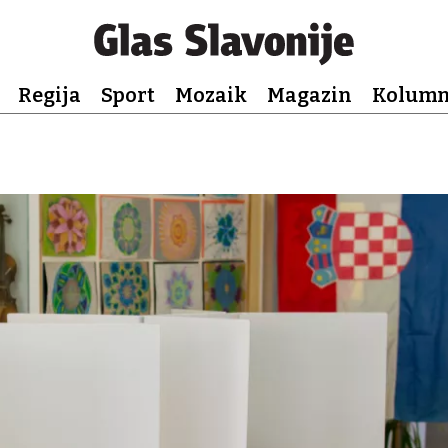
Regija
Sport
Mozaik
Magazin
Kolum