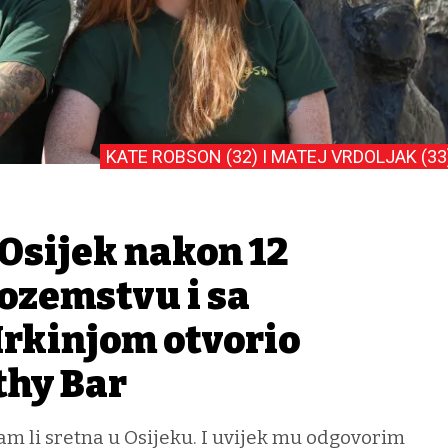
KATE ROBSON (32) I MATEJ VRDOLJAK (33
 Osijek nakon 12
nozemstvu i sa
rkinjom otvorio
thy Bar
am li sretna u Osijeku. I uvijek mu odgovorim