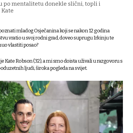
su po mentalitetu donekle slični, topli i
e Kate
upoznati mladog Osječanina koji se nakon 12 godina
u vratio u svoj rodni grad, doveo suprugu Irkinju te
uo vlastiti posao?
 je Kate Robson (32), a mi smo doista uživali u razgovoru s
oduzetnih ljudi, široka pogleda na svijet.