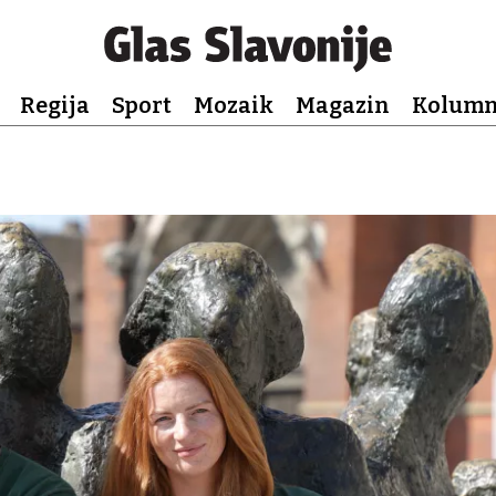
Regija
Sport
Mozaik
Magazin
Kolum