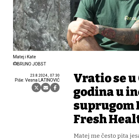
Matej i Kate
BRUNO JOBST
Vratio se u
23.8.2024., 07:30
Piše: Vesna LATINOVIĆ
godina u i
suprugom I
Fresh Heal
Matej me često pita jes