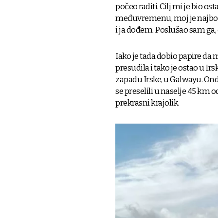
počeo raditi. Cilj mi je bio ost
međuvremenu, moj je najbolji
i ja dođem. Poslušao sam ga, o
Iako je tada dobio papire da m
presudila i tako je ostao u I
zapadu Irske, u Galwayu. Ond
se preselili u naselje 45 km o
prekrasni krajolik.