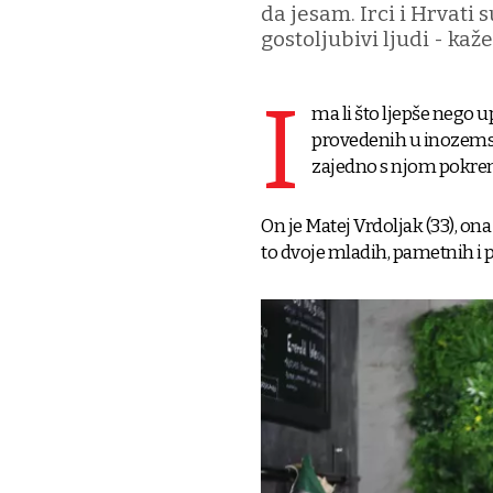
da jesam. Irci i Hrvati 
gostoljubivi ljudi - kaž
I
ma li što ljepše nego 
provedenih u inozemstv
zajedno s njom pokren
On je Matej Vrdoljak (33), ona
to dvoje mladih, pametnih i p