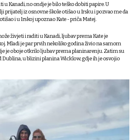
ati u Kanadi, no ondje je bilo teško dobiti papire. U
 prijatelj iz osnovne škole otišao u Irsku i pozvao me da
tišao i u Irskoj upoznao Kate - priča Matej.
ože živjeti i raditi u Kanadi, ljubav prema Kate je
rskoj. Mladi je par prvih nekoliko godina živio na samom
je je oboje otkrilo ljubav prema planinarenju. Zatim su
d Dublina, u blizini planina Wicklow, gdje ih je osvojio