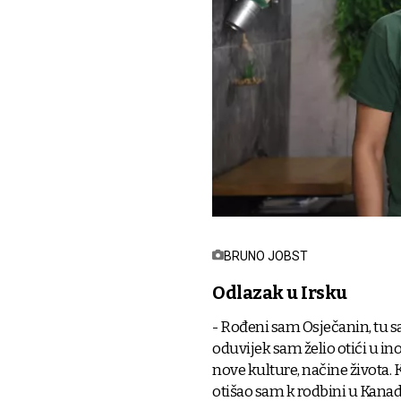
BRUNO JOBST
Odlazak u Irsku
- Rođeni sam Osječanin, tu sam 
oduvijek sam želio otići u ino
nove kulture, načine života. K
otišao sam k rodbini u Kanad