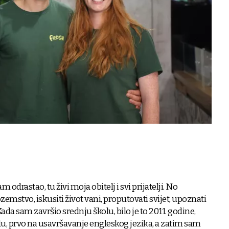
odrastao, tu živi moja obitelj i svi prijatelji. No
zemstvo, iskusiti život vani, proputovati svijet, upoznati
ada sam završio srednju školu, bilo je to 2011. godine,
u, prvo na usavršavanje engleskog jezika, a zatim sam