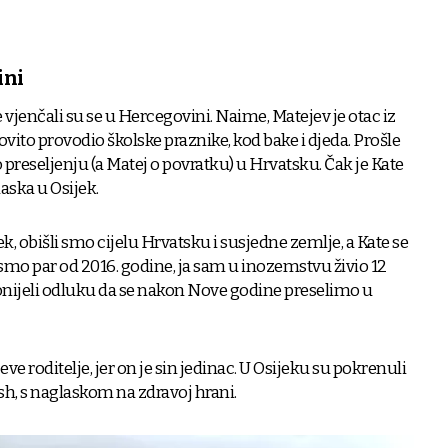
ini
e vjenčali su se u Hercegovini. Naime, Matejev je otac iz
dovito provodio školske praznike, kod bake i djeda. Prošle
o preseljenju (a Matej o povratku) u Hrvatsku. Čak je Kate
laska u Osijek.
ek, obišli smo cijelu Hrvatsku i susjedne zemlje, a Kate se
i smo par od 2016. godine, ja sam u inozemstvu živio 12
onijeli odluku da se nakon Nove godine preselimo u
eve roditelje, jer on je sin jedinac. U Osijeku su pokrenuli
resh, s naglaskom na zdravoj hrani.