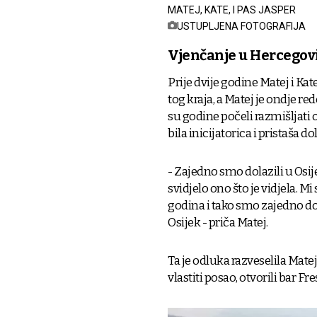
MATEJ, KATE, I PAS JASPER
USTUPLJENA FOTOGRAFIJA
Vjenčanje u Hercegov
Prije dvije godine Matej i Kat
tog kraja, a Matej je ondje re
su godine počeli razmišljati 
bila inicijatorica i pristaša do
- Zajedno smo dolazili u Osij
svidjelo ono što je vidjela. M
godina i tako smo zajedno d
Osijek - priča Matej.
Ta je odluka razveselila Matej
vlastiti posao, otvorili bar F