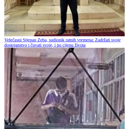
Velečasni Stjepan Zeba, sudionik ratnih vremena: Zadržati svoje
dostojanstvo i čuvati svoje, i po cijenu života