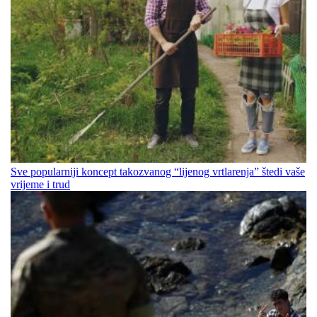
Sve popularniji koncept takozvanog “lijenog vrtlarenja” štedi vaše
vrijeme i trud