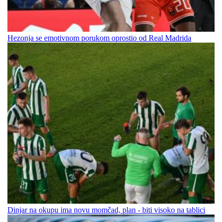
Hezonja se emotivnom porukom oprostio od Real Madrida
Dinjar na okupu ima novu momčad, plan - biti visoko na tablici