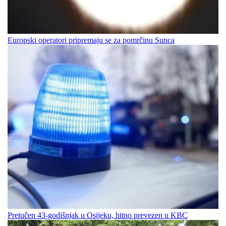
Europski operatori pripremaju se za pomrčinu Sunca
Pretučen 43-godišnjak u Osijeku, hitno prevezen u KBC