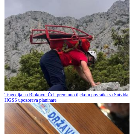
Tragedija na Biokovu: Čeh preminuo tijekom povratka sa Sutvida,
HGSS upozorava planinare