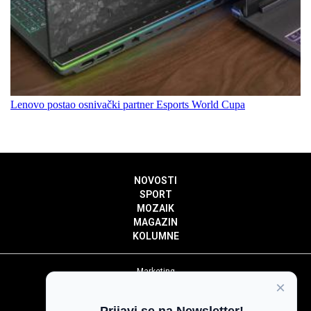
Lenovo postao osnivački partner Esports World Cupa
NOVOSTI
SPORT
MOZAIK
MAGAZIN
KOLUMNE
Marketing
×
Politika privatnosti
Politika kolačića