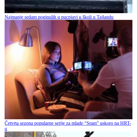
Najmanje sedam poginulih u pucnjavi u školi u Tajlandu
Četvrta sezona popularne serije za mlade “Sram” uskoro na HRT-
u