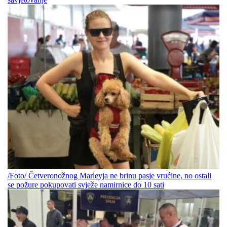
/Foto/ Četveronožnog Marleyja ne brinu pasje vrućine, no ostali
se požure pokupovati svježe namirnice do 10 sati