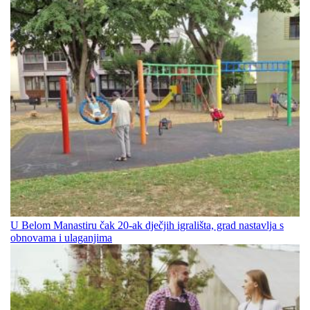
U Belom Manastiru čak 20-ak dječjih igrališta, grad nastavlja s
obnovama i ulaganjima