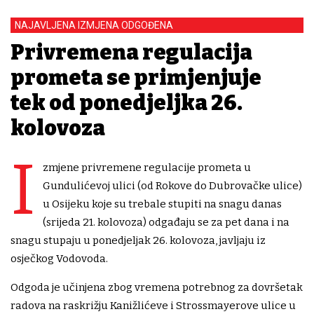
NAJAVLJENA IZMJENA ODGOĐENA
Privremena regulacija
prometa se primjenjuje
tek od ponedjeljka 26.
kolovoza
I
zmjene privremene regulacije prometa u
Gundulićevoj ulici (od Rokove do Dubrovačke ulice)
u Osijeku koje su trebale stupiti na snagu danas
(srijeda 21. kolovoza) odgađaju se za pet dana i na
snagu stupaju u ponedjeljak 26. kolovoza, javljaju iz
osječkog Vodovoda.
Odgoda je učinjena zbog vremena potrebnog za dovršetak
radova na raskrižju Kanižlićeve i Strossmayerove ulice u