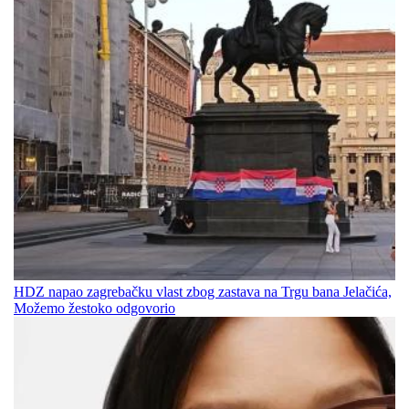
HDZ napao zagrebačku vlast zbog zastava na Trgu bana Jelačića,
Možemo žestoko odgovorio