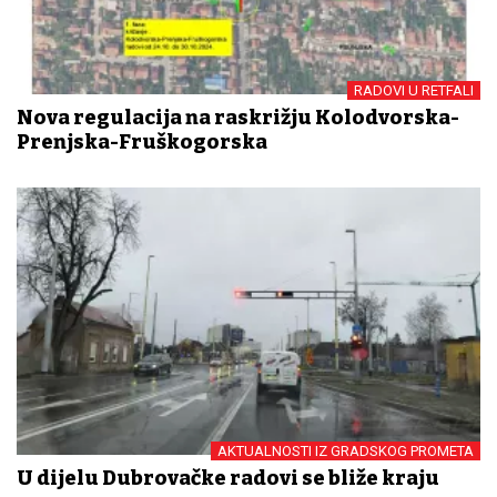
RADOVI U RETFALI
Nova regulacija na raskrižju Kolodvorska-
Prenjska-Fruškogorska
AKTUALNOSTI IZ GRADSKOG PROMETA
U dijelu Dubrovačke radovi se bliže kraju