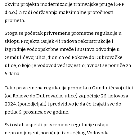
okviru projekta modernizacije tramvajske pruge (GPP
d.o.o.), a radi održavanja maksimalne protočnosti
prometa.
Stoga se početak privremene prometne regulacije u
sklopu Projekta Osijek 4 i radova rekonstrukcije i
izgradnje vodoopskrbne mreže i sustava odvodnje u
Gundulićevoj ulici, dionica od Rokove do Dubrovačke
ulice, o kojoj je Vodovod već izvjestio javnost se pomiče za
5 dana.
Tako privremena regulacija prometa u Gundulićevoj ulici
(od Rokove do Dubrovačke ulice) započinje 26. kolovoza
2024. (ponedjeljak) i predvidivo je da će trajati sve do
petka 6. prosinca ove godine.
Svi ostali aspekti privremene regulacije ostaju
nepromijenjeni, poručuju iz osječkog Vodovoda.