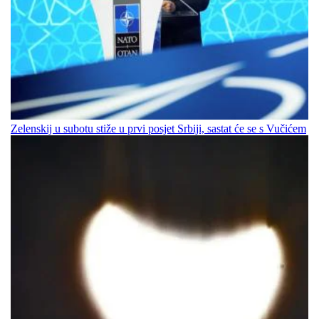
Zelenskij u subotu stiže u prvi posjet Srbiji, sastat će se s Vučićem