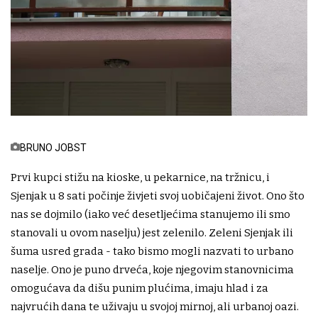
BRUNO JOBST
Prvi kupci stižu na kioske, u pekarnice, na tržnicu, i
Sjenjak u 8 sati počinje živjeti svoj uobičajeni život. Ono što
nas se dojmilo (iako već desetljećima stanujemo ili smo
stanovali u ovom naselju) jest zelenilo. Zeleni Sjenjak ili
šuma usred grada - tako bismo mogli nazvati to urbano
naselje. Ono je puno drveća, koje njegovim stanovnicima
omogućava da dišu punim plućima, imaju hlad i za
najvrućih dana te uživaju u svojoj mirnoj, ali urbanoj oazi.