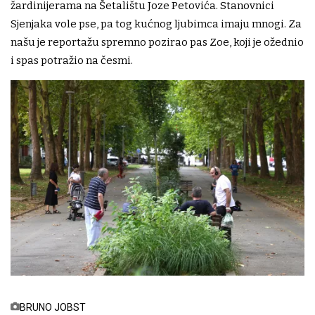
žardinijerama na Šetalištu Joze Petovića. Stanovnici
Sjenjaka vole pse, pa tog kućnog ljubimca imaju mnogi. Za
našu je reportažu spremno pozirao pas Zoe, koji je ožednio
i spas potražio na česmi.
BRUNO JOBST