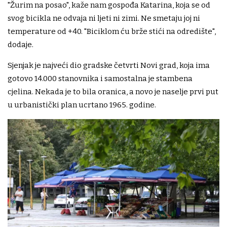
"Žurim na posao", kaže nam gospođa Katarina, koja se od
svog bicikla ne odvaja ni ljeti ni zimi. Ne smetaju joj ni
temperature od +40. "Biciklom ću brže stići na odredište",
dodaje.
Sjenjak je najveći dio gradske četvrti Novi grad, koja ima
gotovo 14.000 stanovnika i samostalna je stambena
cjelina. Nekada je to bila oranica, a novo je naselje prvi put
u urbanistički plan ucrtano 1965. godine.