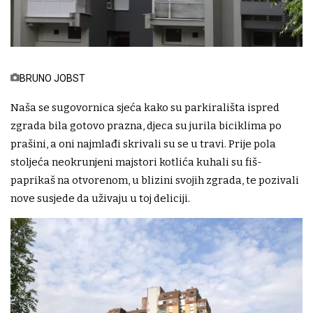
BRUNO JOBST
Naša se sugovornica sjeća kako su parkirališta ispred
zgrada bila gotovo prazna, djeca su jurila biciklima po
prašini, a oni najmlađi skrivali su se u travi. Prije pola
stoljeća neokrunjeni majstori kotlića kuhali su fiš-
paprikaš na otvorenom, u blizini svojih zgrada, te pozivali
nove susjede da uživaju u toj deliciji.