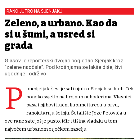
RANO JUTRO NA SJENJAKU
Zeleno, a urbano. Kao da
si u šumi, a usred si
grada
Glasov je reporterski dvojac pogledao Sjenjak kroz
“zelene naočale”. Pod krošnjama se lakše diše, živi
ugodnije i održivo
P
onedjeljak, šest je sati ujutro. Sjenjak se budi. Tek
poneko svjetlo na brojnim neboderima. Vlasnici
pasa i njihovi kućni ljubimci kreću u prvu,
ranojutarnju šetnju. Šetalište Joze Petovića u
ove rane sate još je pusto. Mir i tišina vladaju u tom
najvećem urbanom osječkom naselju.