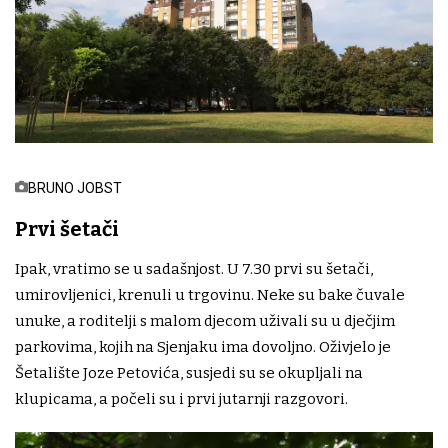
BRUNO JOBST
Prvi šetači
Ipak, vratimo se u sadašnjost. U 7.30 prvi su šetači,
umirovljenici, krenuli u trgovinu. Neke su bake čuvale
unuke, a roditelji s malom djecom uživali su u dječjim
parkovima, kojih na Sjenjaku ima dovoljno. Oživjelo je
Šetalište Joze Petovića, susjedi su se okupljali na
klupicama, a počeli su i prvi jutarnji razgovori.