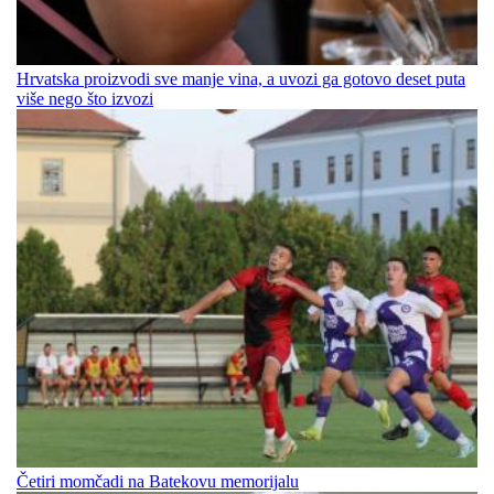
Hrvatska proizvodi sve manje vina, a uvozi ga gotovo deset puta
više nego što izvozi
Četiri momčadi na Batekovu memorijalu