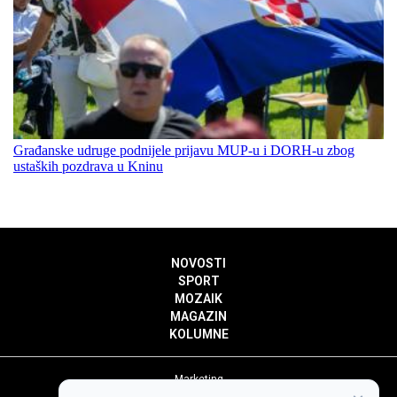
Građanske udruge podnijele prijavu MUP-u i DORH-u zbog
ustaških pozdrava u Kninu
NOVOSTI
SPORT
MOZAIK
MAGAZIN
KOLUMNE
Marketing