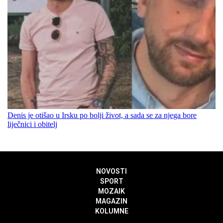
Denis je otišao u Irsku po bolji život, a sada se za njega bore
liječnici i obitelj
NOVOSTI
SPORT
MOZAIK
MAGAZIN
KOLUMNE