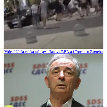
/Video/ Izbila velika tučnjava članova BBB-a i Torcide u Zagrebu