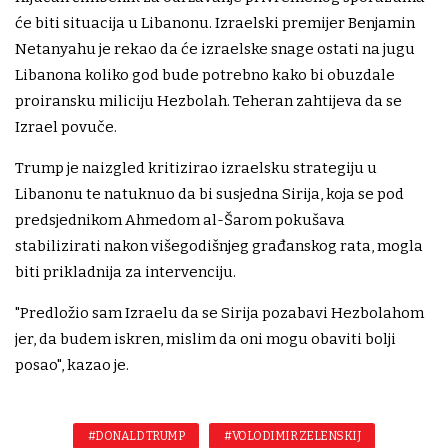
će biti situacija u Libanonu. Izraelski premijer Benjamin
Netanyahu je rekao da će izraelske snage ostati na jugu
Libanona koliko god bude potrebno kako bi obuzdale
proiransku miliciju Hezbolah. Teheran zahtijeva da se
Izrael povuče.
Trump je naizgled kritizirao izraelsku strategiju u
Libanonu te natuknuo da bi susjedna Sirija, koja se pod
predsjednikom Ahmedom al-Šarom pokušava
stabilizirati nakon višegodišnjeg građanskog rata, mogla
biti prikladnija za intervenciju.
"Predložio sam Izraelu da se Sirija pozabavi Hezbolahom
jer, da budem iskren, mislim da oni mogu obaviti bolji
posao", kazao je.
#DONALD TRUMP
#VOLODIMIR ZELENSKIJ