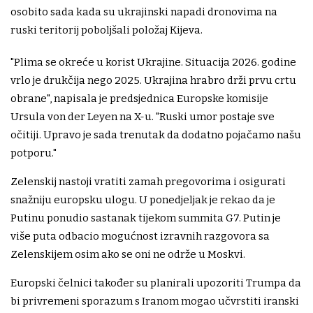
osobito sada kada su ukrajinski napadi dronovima na
ruski teritorij poboljšali položaj Kijeva.
"Plima se okreće u korist Ukrajine. Situacija 2026. godine
vrlo je drukčija nego 2025. Ukrajina hrabro drži prvu crtu
obrane", napisala je predsjednica Europske komisije
Ursula von der Leyen na X-u. "Ruski umor postaje sve
očitiji. Upravo je sada trenutak da dodatno pojačamo našu
potporu."
Zelenskij nastoji vratiti zamah pregovorima i osigurati
snažniju europsku ulogu. U ponedjeljak je rekao da je
Putinu ponudio sastanak tijekom summita G7. Putin je
više puta odbacio mogućnost izravnih razgovora sa
Zelenskijem osim ako se oni ne održe u Moskvi.
Europski čelnici također su planirali upozoriti Trumpa da
bi privremeni sporazum s Iranom mogao učvrstiti iranski