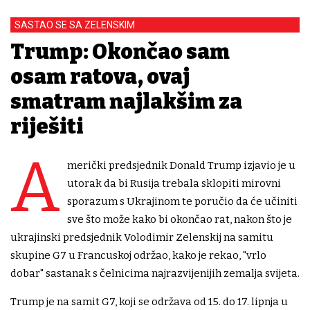
SASTAO SE SA ZELENSKIM
Trump: Okončao sam
osam ratova, ovaj
smatram najlakšim za
riješiti
A
merički predsjednik Donald Trump izjavio je u
utorak da bi Rusija trebala sklopiti mirovni
sporazum s Ukrajinom te poručio da će učiniti
sve što može kako bi okončao rat, nakon što je
ukrajinski predsjednik Volodimir Zelenskij na samitu
skupine G7 u Francuskoj održao, kako je rekao, "vrlo
dobar" sastanak s čelnicima najrazvijenijih zemalja svijeta.
Trump je na samit G7, koji se održava od 15. do 17. lipnja u