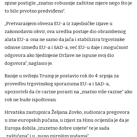
njime postigle „znatno robusnije zaštitne mjere nego što je
to bilo prvotno predviđeno”.
„Pretvaranjem obveza EU-a iz zajedničke izjave u
zakonodavni okvir, ova uredba postaje dio obrambenog
alata EU-a: ona ne samo da jača i stabilizira trgovinske
odnose između EU-a i SAD-a, već EU-u daje i mogućnost
odgovora ako Sjedinjene Države ne ispune svoj dio
dogovora”, naglasio je.
Ranije u svibnju Trump je postavio rok do 4. srpnja za
provedbu trgovinskog sporazuma EU-a i SAD-a,
upozorivši da će carine porasti na „znatno više razine” ako
rok ne bude ispoštovan.
Hrvatska zastupnica Željana Zovko, sudionica pregovora
u ime europskih pučana, u izjavi za Hinu ocijenila je da je
Europa dobila „izuzetno dobre uvjete” te je sada
„zaštićena” i u „puno mirnijim vodama”.