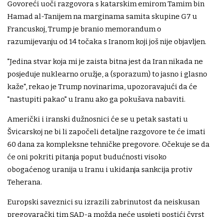
Govoreći uoči razgovora s katarskim emirom Tamim bin
Hamad al-Tanijem na marginama samita skupine G7 u
Francuskoj, Trump je branio memorandum o
razumijevanju od 14 točaka s Iranom koji još nije objavljen.
"Jedina stvar koja mi je zaista bitna jest da Iran nikada ne
posjeduje nuklearno oružje, a (sporazum) to jasno i glasno
kaže", rekao je Trump novinarima, upozoravajući da će
"nastupiti pakao" u Iranu ako ga pokušava nabaviti.
Američki i iranski dužnosnici će se u petak sastati u
Švicarskoj ne bi li započeli detaljne razgovore te će imati
60 dana za kompleksne tehničke pregovore. Očekuje se da
će oni pokriti pitanja poput budućnosti visoko
obogaćenog uranija u Iranu i ukidanja sankcija protiv
Teherana.
Europski saveznici su izrazili zabrinutost da neiskusan
pregovarački tim SAD-a možda neće uspjeti postići čvrst