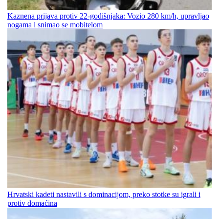
Kaznena prijava protiv 22-godišnjaka: Vozio 280 km/h, upravljao
nogama i snimao se mobitelom
Hrvatski kadeti nastavili s dominacijom, preko stotke su igrali i
protiv domaćina