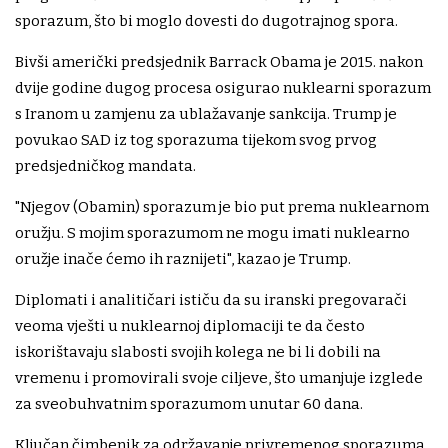
sporazum, što bi moglo dovesti do dugotrajnog spora.
Bivši američki predsjednik Barrack Obama je 2015. nakon
dvije godine dugog procesa osigurao nuklearni sporazum
s Iranom u zamjenu za ublažavanje sankcija. Trump je
povukao SAD iz tog sporazuma tijekom svog prvog
predsjedničkog mandata.
"Njegov (Obamin) sporazum je bio put prema nuklearnom
oružju. S mojim sporazumom ne mogu imati nuklearno
oružje inače ćemo ih raznijeti", kazao je Trump.
Diplomati i analitičari ističu da su iranski pregovarači
veoma vješti u nuklearnoj diplomaciji te da često
iskorištavaju slabosti svojih kolega ne bi li dobili na
vremenu i promovirali svoje ciljeve, što umanjuje izglede
za sveobuhvatnim sporazumom unutar 60 dana.
Ključan čimbenik za održavanje privremenog sporazuma