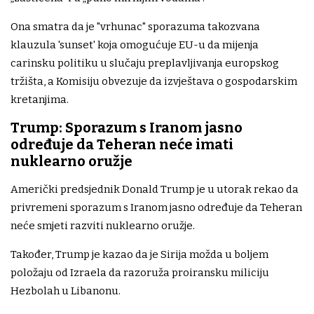
Ona smatra da je "vrhunac" sporazuma takozvana
klauzula 'sunset' koja omogućuje EU-u da mijenja
carinsku politiku u slučaju preplavljivanja europskog
tržišta, a Komisiju obvezuje da izvještava o gospodarskim
kretanjima.
Trump: Sporazum s Iranom jasno
određuje da Teheran neće imati
nuklearno oružje
Američki predsjednik Donald Trump je u utorak rekao da
privremeni sporazum s Iranom jasno određuje da Teheran
neće smjeti razviti nuklearno oružje.
Također, Trump je kazao da je Sirija možda u boljem
položaju od Izraela da razoruža proiransku miliciju
Hezbolah u Libanonu.