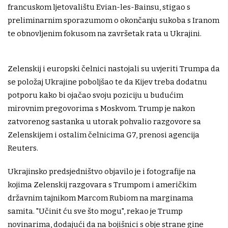
francuskom ljetovalištu Evian-les-Bainsu, stigao s
preliminarnim sporazumom o okončanju sukoba s Iranom
te obnovljenim fokusom na završetak rata u Ukrajini.
Zelenskij i europski čelnici nastojali su uvjeriti Trumpa da
se položaj Ukrajine poboljšao te da Kijev treba dodatnu
potporu kako bi ojačao svoju poziciju u budućim
mirovnim pregovorima s Moskvom. Trump je nakon
zatvorenog sastanka u utorak pohvalio razgovore sa
Zelenskijem i ostalim čelnicima G7, prenosi agencija
Reuters.
Ukrajinsko predsjedništvo objavilo je i fotografije na
kojima Zelenskij razgovara s Trumpom i američkim
državnim tajnikom Marcom Rubiom na marginama
samita. "Učinit ću sve što mogu", rekao je Trump
novinarima, dodajući da na bojišnici s obje strane gine