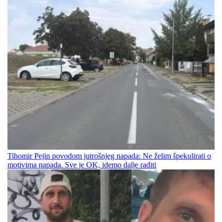
Tihomir Pejin povodom jutrošnjeg napada: Ne želim špekulirati o
motivima napada. Sve je OK, idemo dalje raditi