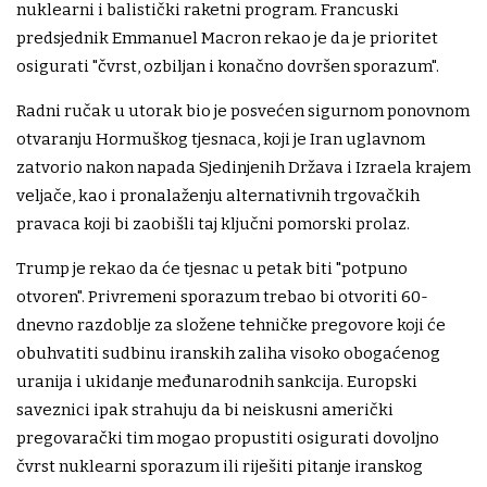
nuklearni i balistički raketni program. Francuski
predsjednik Emmanuel Macron rekao je da je prioritet
osigurati "čvrst, ozbiljan i konačno dovršen sporazum".
Radni ručak u utorak bio je posvećen sigurnom ponovnom
otvaranju Hormuškog tjesnaca, koji je Iran uglavnom
zatvorio nakon napada Sjedinjenih Država i Izraela krajem
veljače, kao i pronalaženju alternativnih trgovačkih
pravaca koji bi zaobišli taj ključni pomorski prolaz.
Trump je rekao da će tjesnac u petak biti "potpuno
otvoren". Privremeni sporazum trebao bi otvoriti 60-
dnevno razdoblje za složene tehničke pregovore koji će
obuhvatiti sudbinu iranskih zaliha visoko obogaćenog
uranija i ukidanje međunarodnih sankcija. Europski
saveznici ipak strahuju da bi neiskusni američki
pregovarački tim mogao propustiti osigurati dovoljno
čvrst nuklearni sporazum ili riješiti pitanje iranskog