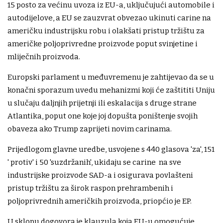
15 posto za većinu uvoza iz EU-a, uključujući automobile i
autodijelove, a EU se zauzvrat obvezao ukinuti carine na
američku industrijsku robu i olakšati pristup tržištu za
američke poljoprivredne proizvode poput svinjetine i
mliječnih proizvoda.
Europski parlament u međuvremenu je zahtijevao da se u
konačni sporazum uvedu mehanizmi koji će zaštititi Uniju
u slučaju daljnjih prijetnji ili eskalacija s druge strane
Atlantika, poput one koje joj dopušta poništenje svojih
obaveza ako Trump zaprijeti novim carinama.
Prijedlogom glavne uredbe, usvojene s 440 glasova 'za', 151
' protiv' i 50 'suzdržanih', ukidaju se carine na sve
industrijske proizvode SAD-a i osigurava povlašteni
pristup tržištu za širok raspon prehrambenih i
poljoprivrednih američkih proizvoda, priopćio je EP.
U sklopu dogovora je klauzula koja EU-u omogućuje