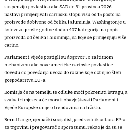
suspenziju povlastica ako SAD do 31. prosinca 2026.
nastavi primjenjivati carinsku stopu višu od 15 posto na
proizvode dobivene od čelika i aluminija. Washington je u
kolovozu prošle godine dodao 407 kategorija na popis
proizvoda od čelika i aluminija, na koje se primjenjuju više
carine.
Parlament i Vijeće postigli su dogovor i o zaštitnom
mehanizmu ako nove američke carinske povlastice
dovedu do povećanja uvoza do razine koje ozbiljno šteti
gospodarstvu EU-a.
Komisija će na temelju te odluke moći pokrenuti istragu, a
svaka tri mjeseca će morati obavještavati Parlament i
Vijeće Europske unije o trendovima na tržištu.
Bernd Lange, njemački socijalist, predsjednik odbora EP-a
za trgovinu i pregovarač o sporazumu, rekao je da su se