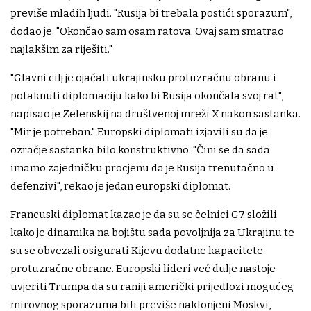
previše mladih ljudi. "Rusija bi trebala postići sporazum",
dodao je. "Okončao sam osam ratova. Ovaj sam smatrao
najlakšim za riješiti."
"Glavni cilj je ojačati ukrajinsku protuzračnu obranu i
potaknuti diplomaciju kako bi Rusija okončala svoj rat",
napisao je Zelenskij na društvenoj mreži X nakon sastanka.
"Mir je potreban." Europski diplomati izjavili su da je
ozračje sastanka bilo konstruktivno. "Čini se da sada
imamo zajedničku procjenu da je Rusija trenutačno u
defenzivi", rekao je jedan europski diplomat.
Francuski diplomat kazao je da su se čelnici G7 složili
kako je dinamika na bojištu sada povoljnija za Ukrajinu te
su se obvezali osigurati Kijevu dodatne kapacitete
protuzračne obrane. Europski lideri već dulje nastoje
uvjeriti Trumpa da su raniji američki prijedlozi mogućeg
mirovnog sporazuma bili previše naklonjeni Moskvi,