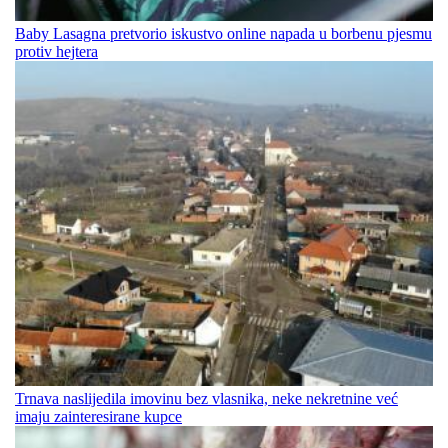
Baby Lasagna pretvorio iskustvo online napada u borbenu pjesmu
protiv hejtera
Trnava naslijedila imovinu bez vlasnika, neke nekretnine već
imaju zainteresirane kupce