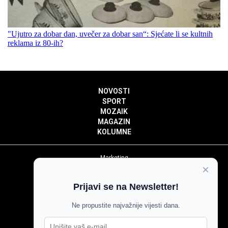
"Ujutro za dobar dan, uvečer za dobar san“: Sjećate li se kultnih
reklama iz 80-ih?
NOVOSTI
SPORT
MOZAIK
MAGAZIN
KOLUMNE
Marketing
×
Politika privatnosti
Politika kolačića
Prijavi se na Newsletter!
Impressum
Pravila prenošenja sadržaja
Ne propustite najvažnije vijesti dana.
Pravila komentiranja
Agroglas