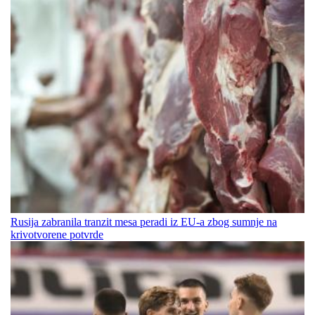
Rusija zabranila tranzit mesa peradi iz EU-a zbog sumnje na
krivotvorene potvrde