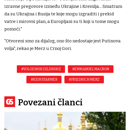
izravne pregovore između Ukrajine i Kremlja... Smatram
da su Ukrajina i Rusija te koje mogu izgraditi i prekid
vatre i mirovni plan, a Europljani su ti koji u tome mogu
pomoći."
"Otvoreni smo za dijalog, ono što nedostaje jest Putinova
volja", rekao je Merz u Crnoj Gori.
#VOLODIMIR ZELENSKIJ
#EMMANUEL MACRON
#KEIR STARMER
#FRIEDRICH MERZ
Povezani članci