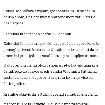
"Rusija se suočava s vojnim, gospodarskim i strateškim
neuspjehom, a na bojišnici u smrtonosnom ratu ustraje
bez uspjeha."
Sastanak bi se trebao održati u Londonu.
Zelenskij želi da europski čelnici pojačaju napore kako bi
pomogli privesti kraju rat u Ukrajini, jer je zabrinut da je
američki predsjednik Donald Trump zaokupljen Iranom.
U otvorenom pismu objavljenom u četvrtak, ukrajinski je
čelnik pozvao ruskog predsjednika Vladimira Putina na
sastanak kako bi dogovorili kraj rata koji traje više od
četiri godine.
Kremlj je objavio da je Putin upoznat sa sadržajem pisma.
Macron je u petak izjavio: "Oduvijek smo zagovarali