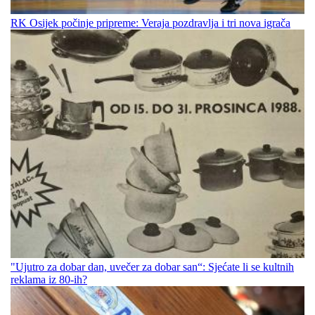
RK Osijek počinje pripreme: Veraja pozdravlja i tri nova igrača
"Ujutro za dobar dan, uvečer za dobar san“: Sjećate li se kultnih
reklama iz 80-ih?