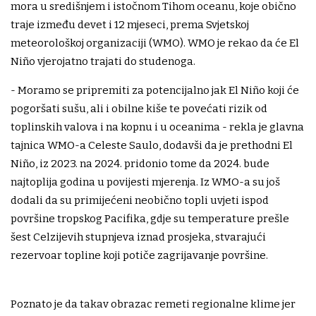
mora u središnjem i istočnom Tihom oceanu, koje obično
traje između devet i 12 mjeseci, prema Svjetskoj
meteorološkoj organizaciji (WMO). WMO je rekao da će El
Niño vjerojatno trajati do studenoga.
- Moramo se pripremiti za potencijalno jak El Niño koji će
pogoršati sušu, ali i obilne kiše te povećati rizik od
toplinskih valova i na kopnu i u oceanima - rekla je glavna
tajnica WMO-a Celeste Saulo, dodavši da je prethodni El
Niño, iz 2023. na 2024. pridonio tome da 2024. bude
najtoplija godina u povijesti mjerenja. Iz WMO-a su još
dodali da su primijećeni neobično topli uvjeti ispod
površine tropskog Pacifika, gdje su temperature prešle
šest Celzijevih stupnjeva iznad prosjeka, stvarajući
rezervoar topline koji potiče zagrijavanje površine.
Poznato je da takav obrazac remeti regionalne klime jer