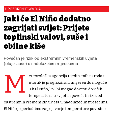
UPOZORENJE WMO-A
Jaki će El Niño dodatno
zagrijati svijet: Prijete
toplinski valovi, suše i
obilne kiše
Povećan je rizik od ekstremnih vremenskih uvjeta
(oluje, suše) u nadolazećim mjesecima
M
eteorološka agencija Ujedinjenih naroda u
utorak je prognozirala umjeren do moguće
jak El Niño, koji bi mogao dovesti do viših
temperatura u svijetu i povećati rizik od
ekstremnih vremenskih uvjeta u nadolazećim mjesecima.
El Niño je periodično zagrijavanje temperature površine