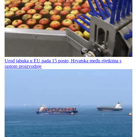
Urod jabuka u EU pada 15 posto, Hrvatska među rijetkima s
rastom proizvodnje