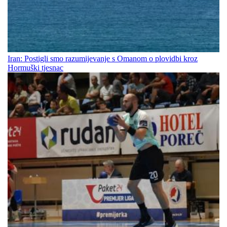
Iran: Postigli smo razumijevanje s Omanom o plovidbi kroz
Hormuški tjesnac