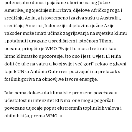
potencijalno donosi pojačane oborine na jug Južne
Amerike, jug Sjedinjenih Država, dijelove Afričkog roga i
središnju Aziju, a istovremeno izaziva sušu u Australiji,
središnjoj Americi, Indoneziji i dijelovima južne Azije.
Također može imati učinak zagrijavanja na svjetsku klimu
i potaknuti uragane u središnjem i istočnom Tihom
oceanu, priopćio je WMO. "Svijet to mora tretirati kao
hitno klimatsko upozorenje, što ono i jest. Uvjeti El Niña
dolit će ulje na vatru u kojoj svijet već gori", rekao je glavni
tajnik UN-a António Guterres, pozivajući na prelazak s
fosilnih goriva na obnovljive izvore energije.
Iako nema dokaza da klimatske promjene povećavaju
učestalost ili intenzitet El Niña, one mogu pogoršati
povezane utjecaje poput ekstremnih toplinskih valova i
obilnih kiša, prema WMO-u.