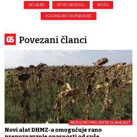
#EL NINO
#TOPLINSKI VAL
#SUŠA
#GLOBALNO ZAGRIJAVANJE
Povezani članci
REZULTATI PROJEKTA CLIM4CAST
Novi alat DHMZ-a omogućuje rano
prepoznavanje opasnosti od suše