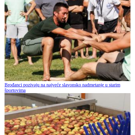
Brođanci pozivaju na najveće slavonsko nadmetanje u starim
športovima