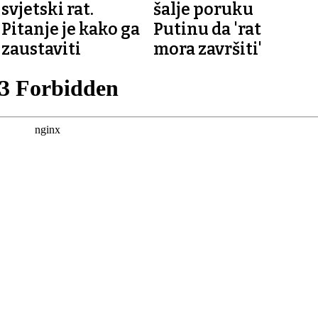
svjetski rat.
šalje poruku
Pitanje je kako ga
Putinu da 'rat
zaustaviti
mora završiti'