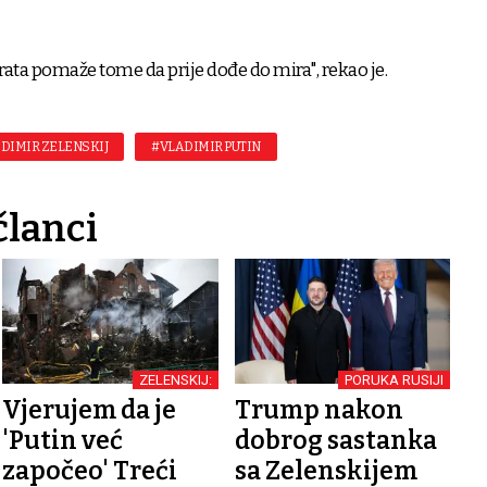
 rata pomaže tome da prije dođe do mira", rekao je.
DIMIR ZELENSKIJ
#VLADIMIR PUTIN
članci
ZELENSKIJ:
PORUKA RUSIJI
Vjerujem da je
Trump nakon
'Putin već
dobrog sastanka
započeo' Treći
sa Zelenskijem