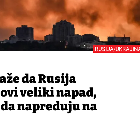
RUSIJA/UKRAJIN
aže da Rusija
ovi veliki napad,
i da napreduju na