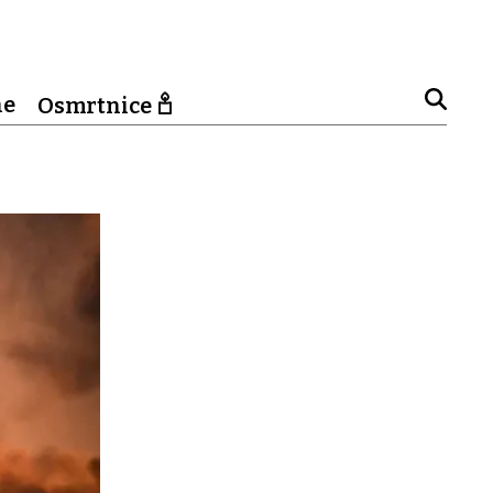
ne
Osmrtnice