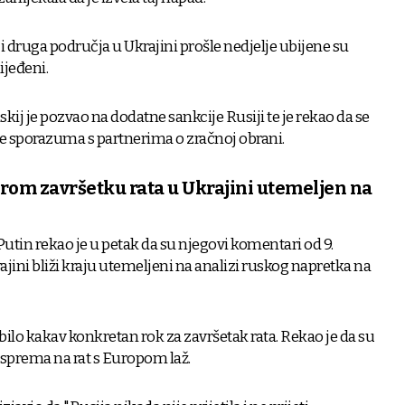
 druga područja u Ukrajini prošle nedjelje ubijene su
ijeđeni.
kij je pozvao na dodatne sankcije Rusiji te je rekao da se
e sporazuma s partnerima o zračnoj obrani.
rom završetku rata u Ukrajini utemeljen na
utin rekao je u petak da su njegovi komentari od 9.
rajini bliži kraju utemeljeni na analizi ruskog napretka na
ilo kakav konkretan rok za završetak rata. Rekao je da su
 sprema na rat s Europom laž.