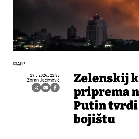
AFP
Zelenskij k
29.5.2026., 22:38
Zoran Jaćimović
priprema n
Putin tvrd
bojištu