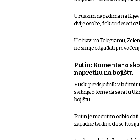
U ruskim napadima na Kijev i
dvije osobe, dok su deseci ozl
U objavi na Telegramu, Zelens
ne smije odgađati provođenj
Putin: Komentar o sko
napretku na bojištu
Ruski predsjednik Vladimir P
svibnja o tome da se rat u Uk
bojištu.
Putin je međutim odbio dati b
zapadne tvrdnje da se Rusija