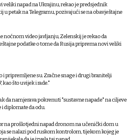
i veliki napad na Ukrajinu, rekao je predsjednik
j u petak na Telegramu, pozivajući se na obavještajne
e noćnom video javljanju, Zelenskij je rekao da
eštajne podatke o tome da Rusija priprema novi veliki
i pripremljene su. Zračne snage i drugi branitelji
 kao što uvijek i rade."
ljak da namjerava pokrenuti "sustavne napade" na ciljeve
e i diplomate da odu.
ovor na prošlotjedni napad dronom na učenički dom u
koja se nalazi pod ruskom kontrolom, tijekom kojeg je
zanijekala da je izvela taj napad.