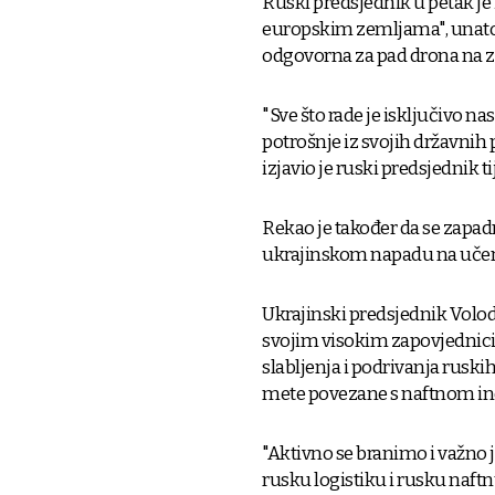
Ruski predsjednik u petak je iz
europskim zemljama", unato
odgovorna za pad drona na 
"Sve što rade je isključivo 
potrošnje iz svojih državnih
izjavio je ruski predsjednik
Rekao je također da se zapadn
ukrajinskom napadu na učeni
Ukrajinski predsjednik Volodi
svojim visokim zapovjednicim
slabljenja i podrivanja rusk
mete povezane s naftnom in
"Aktivno se branimo i važno j
rusku logistiku i rusku naft