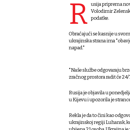
R
usija priprema nov
Volodimir Zelenski
podatke.
Obraćajući se kasnije u svom
ukrajinska strana ima "obavj
napad."
"Naše službe odgovaraju brzo 
zračnog prostora radit će 24/7,
Rusija je objavila u ponedje
u Kijevu i upozorila je stranc
Rekla je da to čini kao odg
ukrajinskoj regiji Luhansk, 
ubijena 21 osoba. Ukrajina je 