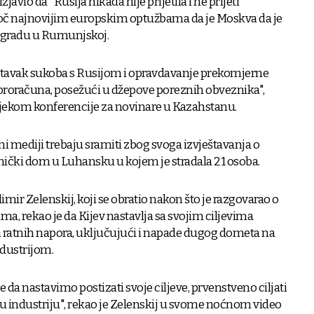
javio da "Rusija nikada nije prijetila i ne prijeti
č najnovijim europskim optužbama da je Moskva da je
zgradu u Rumunjskoj.
nastavak sukoba s Rusijom i opravdavanje prekomjerne
 proračuna, posežući u džepove poreznih obveznika",
 tijekom konferencije za novinare u Kazahstanu.
i mediji trebaju sramiti zbog svoga izvještavanja o
čki dom u Luhansku u kojem je stradala 21 osoba.
mir Zelenskij, koji se obratio nakon što je razgovarao o
a, rekao je da Kijev nastavlja sa svojim ciljevima
ih ratnih napora, uključujući i napade dugog dometa na
dustrijom.
e da nastavimo postizati svoje ciljeve, prvenstveno ciljati
nu industriju", rekao je Zelenskij u svome noćnom video