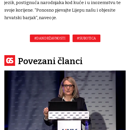
jezik, postignuća narodnjaka kod kuće i u inozemstvu te
svoje korijene. “Ponosno pjevajte Lijepu našu i objesite
hrvatski barjak”, naveo je.
#DAN DRŽAVNOSTI
#SUBOTICA
Povezani članci