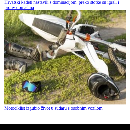
Hrvatski kadeti nastavili s dominacijom, preko stotke su igrali i
protiv domaćina
Motociklist izgubio život u sudaru s osobnim vozilom