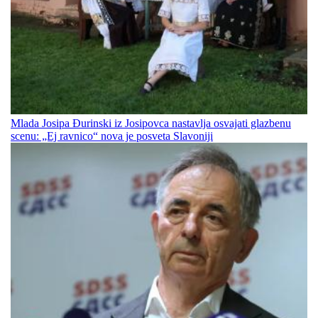
Mlada Josipa Đurinski iz Josipovca nastavlja osvajati glazbenu
scenu: „Ej ravnico“ nova je posveta Slavoniji