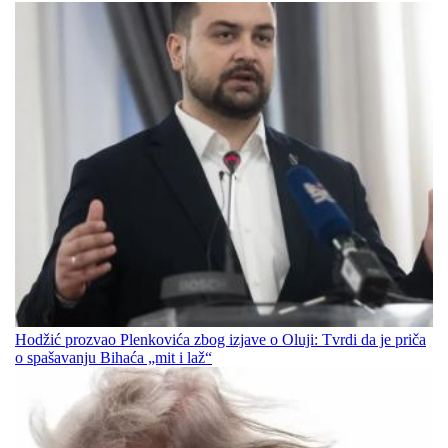
Hodžić prozvao Plenkovića zbog izjave o Oluji: Tvrdi da je priča
o spašavanju Bihaća „mit i laž“